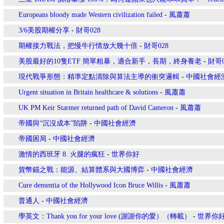
Europeans bloody made Western civilization failed
-
風蕭蕭
3/6美股期權分享
-
財哥028
期權接力戰法，把慢牛行情放大幾十倍
-
財哥028
美股最好的10隻ETF 簡單粗暴，適合新手，長期，終身養老
-
財哥0
現代戰爭形態：精準定點清除與算法主導的衝突邏輯
-
中國社會經
Urgent situation in Britain healthcare & solutions
-
風蕭蕭
UK PM Keir Starmer returned path of David Cameron
-
風蕭蕭
​帝國與“沉沒成本”陷阱
-
中國社會經濟
帝國困局
-
中國社會經濟
激情的西班牙 8. 火腿的瘋狂
-
世界你好
貨幣錨之戰：能源、結算體系與大國博弈
-
中國社會經濟
Cure dementia of the Hollywood Icon Bruce Willis
-
風蕭蕭
普通人
-
中國社會經濟
學英文：Thank you for your love (謝謝你的愛）（轉載）
-
世界你