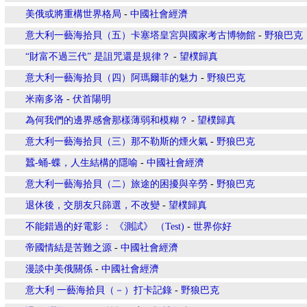
美俄或將重構世界格局
-
中國社會經濟
意大利一藝海拾貝（五）卡塞塔皇宮與國家考古博物館
-
野狼巴克
“財富不過三代” 是詛咒還是規律？
-
望樸歸真
意大利一藝海拾貝（四）阿瑪爾菲的魅力
-
野狼巴克
米南多洛
-
伏首陽明
為何我們的邊界感會那樣薄弱和模糊？
-
望樸歸真
意大利一藝海拾貝（三）那不勒斯的煙火氣
-
野狼巴克
蠶-蛹-蝶，人生結構的隱喻
-
中國社會經濟
意大利一藝海拾貝（二）旅途的困擾與辛勞
-
野狼巴克
退休後，交朋友只篩選，不改變
-
望樸歸真
不能錯過的好電影： 《測試》 （Test)
-
世界你好
帝國情結是苦難之源
-
中國社會經濟
漫談中美俄關係
-
中國社會經濟
意大利 一藝海拾貝（－）打卡記錄
-
野狼巴克