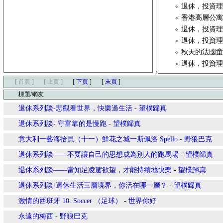
退休，投資
香港高層公
退休，投資
退休，投資
秋天的法國童
退休，投資
[ 首頁 ]
[ 上頁 ]
[
下頁
]
[
末頁
]
標題/網友
退休系列談-悲觀看世界，快樂過生活
-
望樸歸真
退休系列談- 守富靠的是慢跑
-
望樸歸真
意大利一藝海拾貝（十一）鮮花之城一斯佩洛 Spello
-
野狼巴克
退休系列談——不要讓自己的思想成為別人的跑馬場
-
望樸歸真
退休系列談——當知足凌駕欲望，才能持續地快樂
-
望樸歸真
退休系列談-退休生活三層境界，你活在哪一層？
-
望樸歸真
激情的西班牙 10. Soccer （足球）
-
世界你好
永遠的梅西
-
野狼巴克