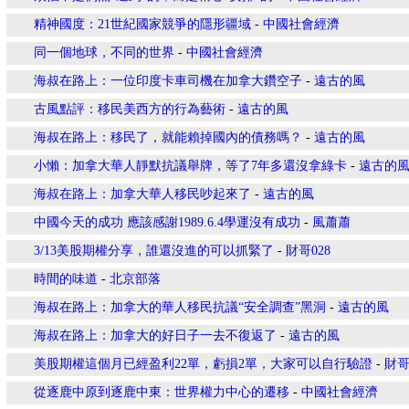
精神國度：21世紀國家競爭的隱形疆域
-
中國社會經濟
同一個地球，不同的世界
-
中國社會經濟
海叔在路上：一位印度卡車司機在加拿大鑽空子
-
遠古的風
古風點評：移民美西方的行為藝術
-
遠古的風
海叔在路上：移民了，就能賴掉國內的債務嗎？
-
遠古的風
小懶：加拿大華人靜默抗議舉牌，等了7年多還沒拿綠卡
-
遠古的
海叔在路上：加拿大華人移民吵起來了
-
遠古的風
中國今天的成功 應該感謝1989.6.4學運沒有成功
-
風蕭蕭
3/13美股期權分享，誰還沒進的可以抓緊了
-
財哥028
時間的味道
-
北京部落
海叔在路上：加拿大的華人移民抗議“安全調查”黑洞
-
遠古的風
海叔在路上：加拿大的好日子一去不復返了
-
遠古的風
美股期權這個月已經盈利22單，虧損2單，大家可以自行驗證
-
財哥
從逐鹿中原到逐鹿中東：世界權力中心的遷移
-
中國社會經濟