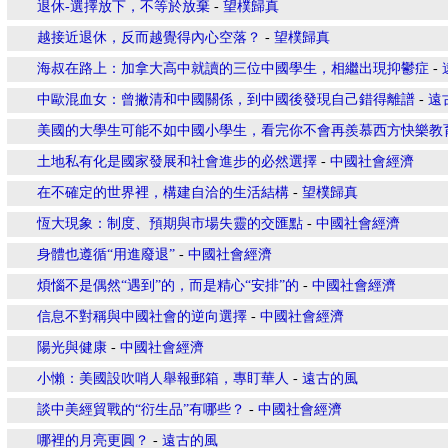
退休-選擇放下，不等於放棄
-
望樸歸真
越接近退休，反而越覺得內心空落？
-
望樸歸真
海叔在路上：加拿大高中就讀的三位中國學生，相繼出現抑鬱症
-
中歐混血女：曾撇清和中國關係，到中國後發現自己錯得離譜
-
遠
美國的大學生可能不如中國小學生，看完你不會再羨慕西方快樂教
土地私有化是國家發展和社會進步的必然選擇
-
中國社會經濟
在不確定的世界裡，構建自洽的生活結構
-
望樸歸真
恆大現象：制度、預期與市場失靈的交匯點
-
中國社會經濟
身體也遵循“用進廢退”
-
中國社會經濟
煩惱不是偶然“遇到”的，而是精心“安排”的
-
中國社會經濟
信息不對稱與中國社會的逆向選擇
-
中國社會經濟
陽光與健康
-
中國社會經濟
小懶：美國設吹哨人舉報郵箱，專盯華人
-
遠古的風
談中美經貿戰的“衍生品”有哪些？
-
中國社會經濟
哪裡的月亮更圓？
-
遠古的風