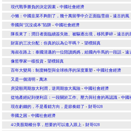
現代戰爭勝負的決定因素
-
中國社會經濟
小懶：中國韭菜不夠割了，幾十萬留學中介正面臨雪崩
-
遠古的風
帝國與“沉沒成本”陷阱
-
中國社會經濟
隊長來了：潤日者面臨續簽失敗、被驅逐出境，移民夢碎
-
遠古的
財富的三次分配：你真的以為公平嗎？
-
望樸歸真
海叔在路上：泰國清邁的一位陪讀媽媽，給國內牛馬的一段話
-
遠
像哲學家一樣投資
-
望樸歸真
百年大變局：制度轉型與全球秩序的深度重塑
-
中國社會經濟
又是一個清明
-
萬沐
房貸順周期放大利潤，逆周期放大風險
-
中國社會經濟
從地產經紀到便利店：一段關於工作、壓力與社會的再認識
-
中國
現在虧錢的，不是看錯方向，是節奏錯了
-
財哥028
帝國之困
-
中國社會經濟
4/2美股期權分享，想要的可以進入跟上
-
財哥028