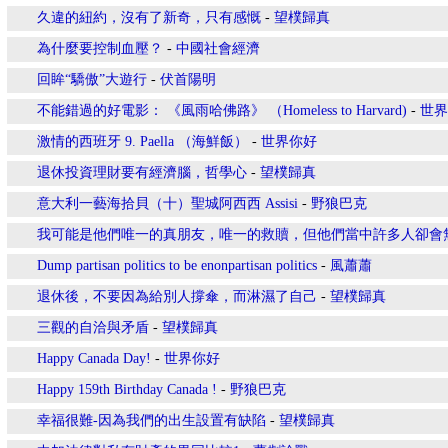
久違的紐約，沒有了新奇，只有感慨
-
望樸歸真
為什麼要控制血壓？
-
中國社會經濟
回眸“驕傲”大遊行
-
伏首陽明
不能錯過的好電影： 《風雨哈佛路》 （Homeless to Harvard)
-
世界
激情的西班牙 9. Paella （海鮮飯）
-
世界你好
退休投資理財要有經濟腦，哲學心
-
望樸歸真
意大利一藝海拾貝（十）聖城阿西西 Assisi
-
野狼巴克
我可能是他們唯一的真朋友，唯一的救贖，但他們當中許多人卻會
Dump partisan politics to be enonpartisan politics
-
風蕭蕭
退休後，不要因為給別人撐傘，而淋濕了自己
-
望樸歸真
三觀的自洽與矛盾
-
望樸歸真
Happy Canada Day!
-
世界你好
Happy 159th Birthday Canada !
-
野狼巴克
幸福很難-因為我們的出生設置有缺陷
-
望樸歸真