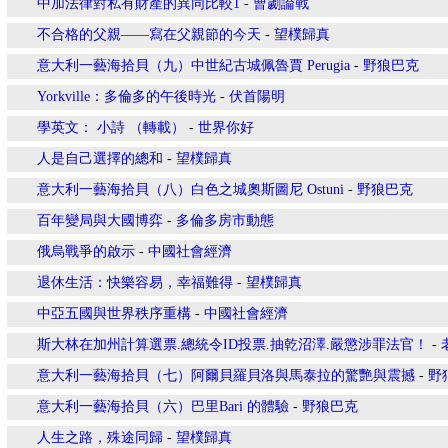
中加法律對私有財產的異同比較1
-
曹劌論戰
不合格的父親——寫在父親節的今天
-
望樸歸真
意大利一藝海拾貝（九）中世紀古城佩魯賈 Perugia
-
野狼巴克
Yorkville：多倫多的午後時光
-
伏首陽明
學英文： 小詩 （轉載）
-
世界你好
人是自己選擇的總和
-
望樸歸真
意大利一藝海拾貝（八）白色之城奧斯圖尼 Ostuni
-
野狼巴克
百年變局與大國博弈
-
多倫多房市動態
俄烏戰爭的啟示
-
中國社會經濟
退休生活：快樂容易，幸福難得
-
望樸歸真
中亞五國與世界秩序重構
-
中國社會經濟
斯大林在加州計算選票.總統令ID投票.抽乾沼澤.嚴懲涉罪法官！
-
意大利一藝海拾貝（七）阿爾貝羅貝洛與馬泰拉的驚艷與震撼
-
野
意大利一藝海拾貝（六）巴里Bari 的體驗
-
野狼巴克
人生之路，殊途同歸
-
望樸歸真