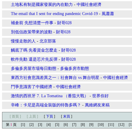
土地私有制是國家發展的內在動力
-
中國社會經濟
The email that I sent for ending pandemic Covid-19
-
風蕭蕭
補倉前 先想清楚一件事
-
財哥028
別低估政策帶來的波動
-
財哥028
慢慢走散的人
-
北京部落
觸底了嗎 先看資金怎麼走
-
財哥028
軟件先動 還是芯片先反彈
-
財哥028
多倫多房屋市場每日動態
-
多倫多房市動態
東西方社會意識差異之一：社會舞台 vs 舞台明星
-
中國社會經濟
鬥爭意識害了中國經濟
-
中國社會經濟
激情的西班牙 7. La Tomatina （番茄大戰）
-
世界你好
辛峰：卡尼是高端金裝版的特魯多嗎？
-
萬維網友來稿
[ 首頁 ]
[ 上頁 ]
[
下頁
]
[
末頁
]
第
1
頁
[1]
[2]
[3]
[4]
[5]
[6]
[7]
[8]
[9]
[10]
[11]
[12]
[1