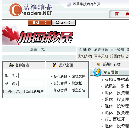
設萬維讀者為首頁
首
版主：
大川
五 味 齋
茗香茶語
天下論壇
史地人物
軍事天地
跨國婚姻
論壇排行榜
登錄論壇
用戶桌面
筆 名：
發布新帖
論壇文庫
火鍋大餐招募
忘記密碼
簡潔版
密 碼：
結尾篇：退
修改密碼
版主公告
註冊新用戶
退休，投資
退休，投資
退休，投資
退休，投資
行走西班牙
退休，投資