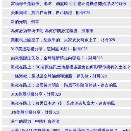
當頭條全是戰爭、泡沫、崩盤時 往往也正是機會開始浮現的時候
-
美股期權，實力在這裡，自己驗證
-
財哥028
新的光明
-
習軍
為何必須擊垮伊朗 為何伊朗必定獲勝
-
風蕭蕭
美股馬上開盤了，想跟單的，大家要及時跟上了
-
財哥028
3/12美股期權分享，這周贏10虧1
-
財哥028
如果舊辦法失效，全球經濟將走向哪裡？
-
財哥028
海叔在路上：BC省原住民土地產權協議會如何影響你擁有的土地？
一條海峽，足以讓全球油價和通脹一起失控
-
財哥028
海叔在路上：出國後才明白，階層不能隨便跨越
-
遠古的風
3/10美股期權分享
-
財哥028
海叔在路上：移民日本8年後，又改道去加拿大
-
遠古的風
3/9美股期權分享
-
財哥028
過年的壓力
-
中國社會經濟
三星 DRAM 價格暴漲 100%：為何連蘋果也只能乖乖買單？
-
redcl