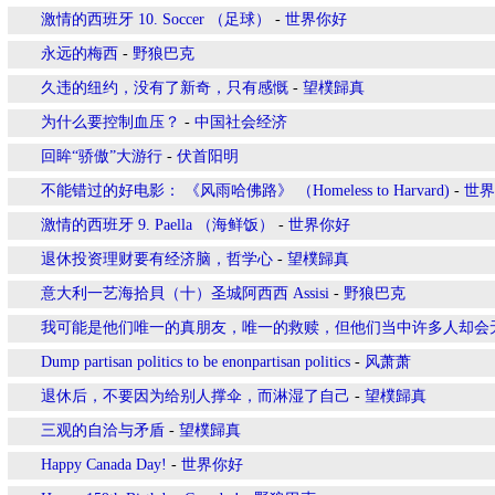
激情的西班牙 10. Soccer （足球）
-
世界你好
永远的梅西
-
野狼巴克
久违的纽约，没有了新奇，只有感慨
-
望樸歸真
为什么要控制血压？
-
中国社会经济
回眸“骄傲”大游行
-
伏首阳明
不能错过的好电影： 《风雨哈佛路》 （Homeless to Harvard)
-
世界
激情的西班牙 9. Paella （海鲜饭）
-
世界你好
退休投资理财要有经济脑，哲学心
-
望樸歸真
意大利一艺海拾貝（十）圣城阿西西 Assisi
-
野狼巴克
我可能是他们唯一的真朋友，唯一的救赎，但他们当中许多人却会
Dump partisan politics to be enonpartisan politics
-
风萧萧
退休后，不要因为给别人撑伞，而淋湿了自己
-
望樸歸真
三观的自洽与矛盾
-
望樸歸真
Happy Canada Day!
-
世界你好