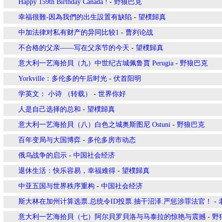
Happy 159th Birthday Canada !
-
野狼巴克
幸福很難-因為我們的出生設置有缺陷
-
望樸歸真
中加法律对私有财产的异同比较1
-
曹刿论战
不合格的父亲——写在父亲节的今天
-
望樸歸真
意大利一艺海拾貝（九）中世纪古城佩鲁賈 Perugia
-
野狼巴克
Yorkville：多伦多的午后时光
-
伏首阳明
学英文： 小诗 （转载）
-
世界你好
人是自己选择的总和
-
望樸歸真
意大利一艺海拾貝（八）白色之城奥斯图尼 Ostuni
-
野狼巴克
百年变局与大国博弈
-
多伦多房市动态
俄乌战争的启示
-
中国社会经济
退休生活：快乐容易，幸福难得
-
望樸歸真
中亚五国与世界秩序重构
-
中国社会经济
斯大林在加州计算选票.总统令ID投票.抽干沼泽.严惩涉罪法官！
-
意大利一艺海拾貝（七）阿尔貝罗貝洛与马泰拉的惊艳与震撼
-
野