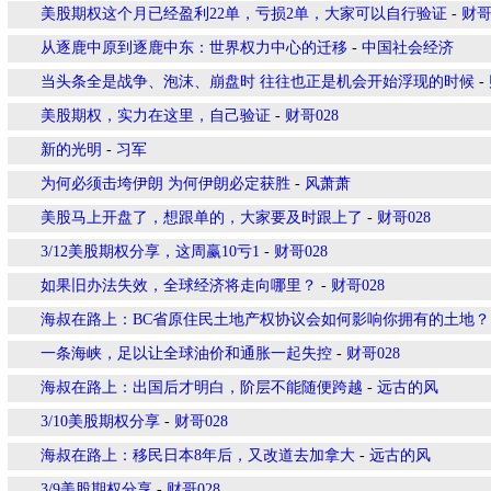
美股期权这个月已经盈利22单，亏损2单，大家可以自行验证
-
财哥
从逐鹿中原到逐鹿中东：世界权力中心的迁移
-
中国社会经济
当头条全是战争、泡沫、崩盘时 往往也正是机会开始浮现的时候
-
美股期权，实力在这里，自己验证
-
财哥028
新的光明
-
习军
为何必须击垮伊朗 为何伊朗必定获胜
-
风萧萧
美股马上开盘了，想跟单的，大家要及时跟上了
-
财哥028
3/12美股期权分享，这周赢10亏1
-
财哥028
如果旧办法失效，全球经济将走向哪里？
-
财哥028
海叔在路上：BC省原住民土地产权协议会如何影响你拥有的土地？
一条海峡，足以让全球油价和通胀一起失控
-
财哥028
海叔在路上：出国后才明白，阶层不能随便跨越
-
远古的风
3/10美股期权分享
-
财哥028
海叔在路上：移民日本8年后，又改道去加拿大
-
远古的风
3/9美股期权分享
-
财哥028