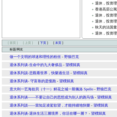
退休，投资
香港高层公
退休，投资
退休，投资
秋天的法国童
退休，投资
[ 首页 ]
[ 上页 ]
[
下页
]
[
末页
]
标题/网友
做一个文明的球迷和理性的粉丝
-
野狼巴克
退休系列谈-生命中的九大奢侈品
-
望樸歸真
退休系列談-悲觀看世界，快樂過生活
-
望樸歸真
退休系列谈- 守富靠的是慢跑
-
望樸歸真
意大利一艺海拾貝（十一）鲜花之城一斯佩洛 Spello
-
野狼巴克
退休系列谈——不要让自己的思想成为别人的跑马场
-
望樸歸真
退休系列談——當知足凌駕欲望，才能持續地快樂
-
望樸歸真
退休系列谈-退休生活三層境界，你活在哪一層？
-
望樸歸真