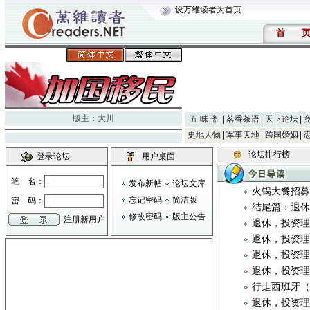
设万维读者为首页
首
版主：
大川
五 味 斋
茗香茶语
天下论坛
史地人物
军事天地
跨国婚姻
论坛排行榜
登录论坛
用户桌面
笔 名：
发布新帖
论坛文库
火锅大餐招募
忘记密码
简洁版
密 码：
结尾篇：退
修改密码
版主公告
注册新用户
退休，投资
退休，投资
退休，投资
退休，投资
行走西班牙
退休，投资