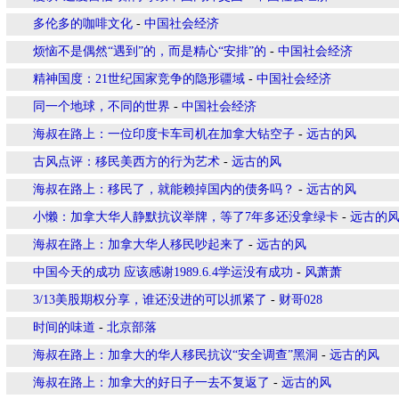
多伦多的咖啡文化
-
中国社会经济
烦恼不是偶然“遇到”的，而是精心“安排”的
-
中国社会经济
精神国度：21世纪国家竞争的隐形疆域
-
中国社会经济
同一个地球，不同的世界
-
中国社会经济
海叔在路上：一位印度卡车司机在加拿大钻空子
-
远古的风
古风点评：移民美西方的行为艺术
-
远古的风
海叔在路上：移民了，就能赖掉国内的债务吗？
-
远古的风
小懒：加拿大华人静默抗议举牌，等了7年多还没拿绿卡
-
远古的
海叔在路上：加拿大华人移民吵起来了
-
远古的风
中国今天的成功 应该感谢1989.6.4学运没有成功
-
风萧萧
3/13美股期权分享，谁还没进的可以抓紧了
-
财哥028
时间的味道
-
北京部落
海叔在路上：加拿大的华人移民抗议“安全调查”黑洞
-
远古的风
海叔在路上：加拿大的好日子一去不复返了
-
远古的风