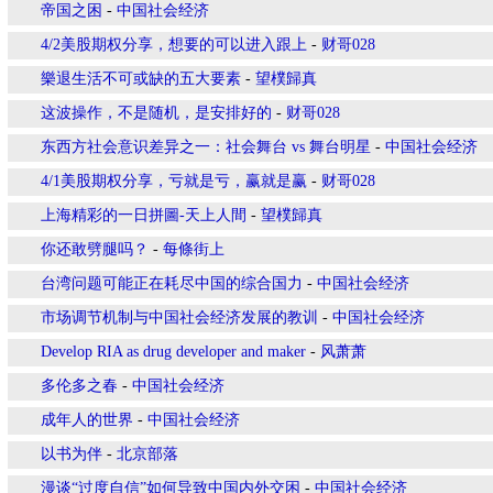
帝国之困
-
中国社会经济
4/2美股期权分享，想要的可以进入跟上
-
财哥028
樂退生活不可或缺的五大要素
-
望樸歸真
这波操作，不是随机，是安排好的
-
财哥028
东西方社会意识差异之一：社会舞台 vs 舞台明星
-
中国社会经济
4/1美股期权分享，亏就是亏，赢就是赢
-
财哥028
上海精彩的一日拼圖-天上人間
-
望樸歸真
你还敢劈腿吗？
-
每條街上
台湾问题可能正在耗尽中国的综合国力
-
中国社会经济
市场调节机制与中国社会经济发展的教训
-
中国社会经济
Develop RIA as drug developer and maker
-
风萧萧
多伦多之春
-
中国社会经济
成年人的世界
-
中国社会经济
以书为伴
-
北京部落
漫谈“过度自信”如何导致中国内外交困
-
中国社会经济