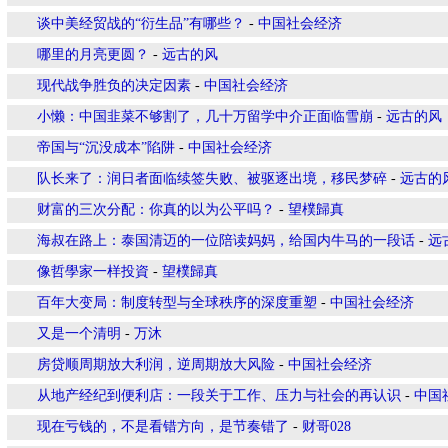
谈中美经贸战的“衍生品”有哪些？
-
中国社会经济
哪里的月亮更圆？
-
远古的风
现代战争胜负的决定因素
-
中国社会经济
小懒：中国韭菜不够割了，几十万留学中介正面临雪崩
-
远古的风
帝国与“沉没成本”陷阱
-
中国社会经济
队长来了：润日者面临续签失败、被驱逐出境，移民梦碎
-
远古的
财富的三次分配：你真的以为公平吗？
-
望樸歸真
海叔在路上：泰国清迈的一位陪读妈妈，给国内牛马的一段话
-
远
像哲學家一样投資
-
望樸歸真
百年大变局：制度转型与全球秩序的深度重塑
-
中国社会经济
又是一个清明
-
万沐
房贷顺周期放大利润，逆周期放大风险
-
中国社会经济
从地产经纪到便利店：一段关于工作、压力与社会的再认识
-
中国
现在亏钱的，不是看错方向，是节奏错了
-
财哥028