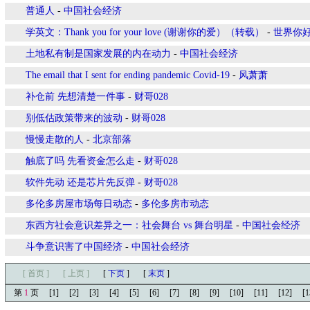
普通人
-
中国社会经济
学英文：Thank you for your love (谢谢你的爱）（转载）
-
世界你
土地私有制是国家发展的内在动力
-
中国社会经济
The email that I sent for ending pandemic Covid-19
-
风萧萧
补仓前 先想清楚一件事
-
财哥028
别低估政策带来的波动
-
财哥028
慢慢走散的人
-
北京部落
触底了吗 先看资金怎么走
-
财哥028
软件先动 还是芯片先反弹
-
财哥028
多伦多房屋市场每日动态
-
多伦多房市动态
东西方社会意识差异之一：社会舞台 vs 舞台明星
-
中国社会经济
斗争意识害了中国经济
-
中国社会经济
[ 首页 ]
[ 上页 ]
[
下页
]
[
末页
]
第
1
页
[1]
[2]
[3]
[4]
[5]
[6]
[7]
[8]
[9]
[10]
[11]
[12]
[1