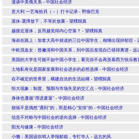
漫谈中美俄关系
-
中国社会经济
意大利 一艺海拾貝（－）打卡记录
-
野狼巴克
退休-選擇放下，不等於放棄
-
望樸歸真
越接近退休，反而越觉得内心空落？
-
望樸歸真
海叔在路上：加拿大高中就读的三位中国学生，相继出现抑郁症
-
中欧混血女：曾撇清和中国关系，到中国后发现自己错得离谱
-
远
美国的大学生可能不如中国小学生，看完你不会再羡慕西方快乐教
土地私有化是国家发展和社会进步的必然选择
-
中国社会经济
在不確定的世界里，構建自洽的生活結構
-
望樸歸真
恒大现象：制度、预期与市场失灵的交汇点
-
中国社会经济
身体也遵循“用进废退”
-
中国社会经济
烦恼不是偶然“遇到”的，而是精心“安排”的
-
中国社会经济
信息不对称与中国社会的逆向选择
-
中国社会经济
阳光与健康
-
中国社会经济
小懒：美国设吹哨人举报邮箱，专盯华人
-
远古的风