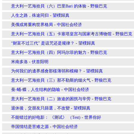
意大利一艺海拾貝（六）巴里Bari 的体验
-
野狼巴克
人生之路，殊途同归
-
望樸歸真
美俄或将重构世界格局
-
中国社会经济
意大利一艺海拾貝（五）卡塞塔皇宫与国家考古博物馆
-
野狼巴克
“财富不过三代” 是诅咒还是规律？
-
望樸歸真
意大利一艺海拾貝（四）阿玛尔菲的魅力
-
野狼巴克
米南多洛
-
伏首阳明
为何我们的邊界感會那樣薄弱和模糊？
-
望樸歸真
意大利一艺海拾貝（三）那不勒斯的烟火气
-
野狼巴克
蚕-蛹-蝶，人生结构的隐喻
-
中国社会经济
意大利一艺海拾貝（二）旅途的困扰与辛劳
-
野狼巴克
退休後，交朋友只篩選，不改變
-
望樸歸真
不能错过的好电影： 《测试》 （Test)
-
世界你好
帝国情结是苦难之源
-
中国社会经济