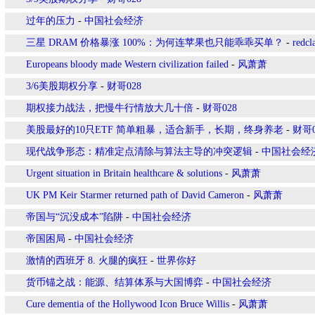
过年的压力
-
中国社会经济
三星 DRAM 价格暴涨 100%：为何连苹果也只能乖乖买单？
-
redcl
Europeans bloody made Western civilization failed
-
风萧萧
3/6美股期权分享
-
财哥028
期权接力战法，把慢牛行情放大几十倍
-
财哥028
美股最好的10只ETF 简单粗暴，适合新手，长期，终身养老
-
财哥0
现代战争形态：精准定点清除与算法主导的冲突逻辑
-
中国社会经
Urgent situation in Britain healthcare & solutions
-
风萧萧
UK PM Keir Starmer returned path of David Cameron
-
风萧萧
​帝国与“沉没成本”陷阱
-
中国社会经济
帝国困局
-
中国社会经济
激情的西班牙 8. 火腿的疯狂
-
世界你好
货币锚之战：能源、结算体系与大国博弈
-
中国社会经济
Cure dementia of the Hollywood Icon Bruce Willis
-
风萧萧