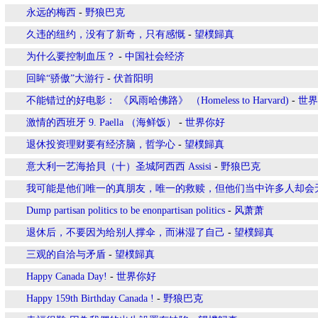
永远的梅西
-
野狼巴克
久违的纽约，没有了新奇，只有感慨
-
望樸歸真
为什么要控制血压？
-
中国社会经济
回眸“骄傲”大游行
-
伏首阳明
不能错过的好电影： 《风雨哈佛路》 （Homeless to Harvard)
-
世界
激情的西班牙 9. Paella （海鲜饭）
-
世界你好
退休投资理财要有经济脑，哲学心
-
望樸歸真
意大利一艺海拾貝（十）圣城阿西西 Assisi
-
野狼巴克
我可能是他们唯一的真朋友，唯一的救赎，但他们当中许多人却会
Dump partisan politics to be enonpartisan politics
-
风萧萧
退休后，不要因为给别人撑伞，而淋湿了自己
-
望樸歸真
三观的自洽与矛盾
-
望樸歸真
Happy Canada Day!
-
世界你好
Happy 159th Birthday Canada !
-
野狼巴克