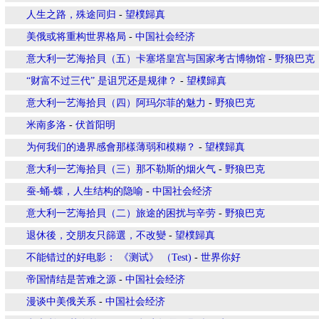
人生之路，殊途同归
-
望樸歸真
美俄或将重构世界格局
-
中国社会经济
意大利一艺海拾貝（五）卡塞塔皇宫与国家考古博物馆
-
野狼巴克
“财富不过三代” 是诅咒还是规律？
-
望樸歸真
意大利一艺海拾貝（四）阿玛尔菲的魅力
-
野狼巴克
米南多洛
-
伏首阳明
为何我们的邊界感會那樣薄弱和模糊？
-
望樸歸真
意大利一艺海拾貝（三）那不勒斯的烟火气
-
野狼巴克
蚕-蛹-蝶，人生结构的隐喻
-
中国社会经济
意大利一艺海拾貝（二）旅途的困扰与辛劳
-
野狼巴克
退休後，交朋友只篩選，不改變
-
望樸歸真
不能错过的好电影： 《测试》 （Test)
-
世界你好
帝国情结是苦难之源
-
中国社会经济
漫谈中美俄关系
-
中国社会经济