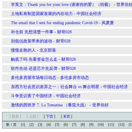
学英文：Thank you for your love (谢谢你的爱）（转载）
-
世界你
土地私有制是国家发展的内在动力
-
中国社会经济
The email that I sent for ending pandemic Covid-19
-
风萧萧
补仓前 先想清楚一件事
-
财哥028
别低估政策带来的波动
-
财哥028
慢慢走散的人
-
北京部落
触底了吗 先看资金怎么走
-
财哥028
软件先动 还是芯片先反弹
-
财哥028
多伦多房屋市场每日动态
-
多伦多房市动态
东西方社会意识差异之一：社会舞台 vs 舞台明星
-
中国社会经济
斗争意识害了中国经济
-
中国社会经济
激情的西班牙 7. La Tomatina （番茄大战）
-
世界你好
[ 首页 ]
[ 上页 ]
[
下页
]
[
末页
]
第
1
页
[1]
[2]
[3]
[4]
[5]
[6]
[7]
[8]
[9]
[10]
[11]
[12]
[1