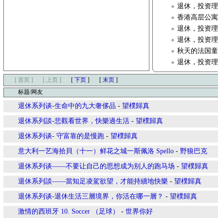
退休，投资
香港高层公
退休，投资
退休，投资
秋天的法国童
退休，投资
[ 首页 ]
[ 上页 ]
[
下页
]
[
末页
]
标题/网友
退休系列谈-生命中的九大奢侈品
-
望樸歸真
退休系列談-悲觀看世界，快樂過生活
-
望樸歸真
退休系列谈- 守富靠的是慢跑
-
望樸歸真
意大利一艺海拾貝（十一）鲜花之城一斯佩洛 Spello
-
野狼巴克
退休系列谈——不要让自己的思想成为别人的跑马场
-
望樸歸真
退休系列談——當知足凌駕欲望，才能持續地快樂
-
望樸歸真
退休系列谈-退休生活三層境界，你活在哪一層？
-
望樸歸真
激情的西班牙 10. Soccer （足球）
-
世界你好