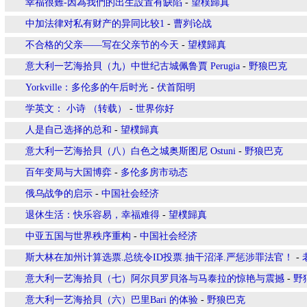
幸福很難-因為我們的出生設置有缺陷
-
望樸歸真
中加法律对私有财产的异同比较1
-
曹刿论战
不合格的父亲——写在父亲节的今天
-
望樸歸真
意大利一艺海拾貝（九）中世纪古城佩鲁賈 Perugia
-
野狼巴克
Yorkville：多伦多的午后时光
-
伏首阳明
学英文： 小诗 （转载）
-
世界你好
人是自己选择的总和
-
望樸歸真
意大利一艺海拾貝（八）白色之城奥斯图尼 Ostuni
-
野狼巴克
百年变局与大国博弈
-
多伦多房市动态
俄乌战争的启示
-
中国社会经济
退休生活：快乐容易，幸福难得
-
望樸歸真
中亚五国与世界秩序重构
-
中国社会经济
斯大林在加州计算选票.总统令ID投票.抽干沼泽.严惩涉罪法官！
-
意大利一艺海拾貝（七）阿尔貝罗貝洛与马泰拉的惊艳与震撼
-
野
意大利一艺海拾貝（六）巴里Bari 的体验
-
野狼巴克