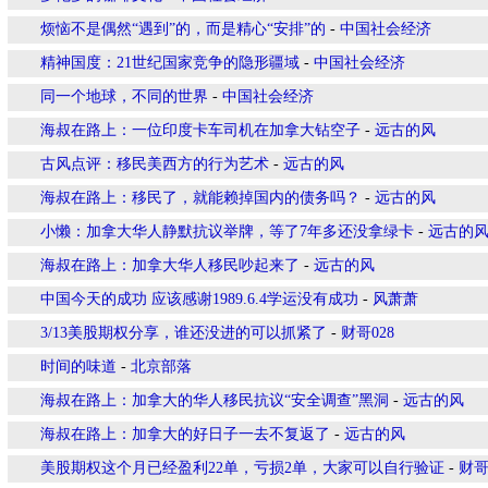
烦恼不是偶然“遇到”的，而是精心“安排”的
-
中国社会经济
精神国度：21世纪国家竞争的隐形疆域
-
中国社会经济
同一个地球，不同的世界
-
中国社会经济
海叔在路上：一位印度卡车司机在加拿大钻空子
-
远古的风
古风点评：移民美西方的行为艺术
-
远古的风
海叔在路上：移民了，就能赖掉国内的债务吗？
-
远古的风
小懒：加拿大华人静默抗议举牌，等了7年多还没拿绿卡
-
远古的
海叔在路上：加拿大华人移民吵起来了
-
远古的风
中国今天的成功 应该感谢1989.6.4学运没有成功
-
风萧萧
3/13美股期权分享，谁还没进的可以抓紧了
-
财哥028
时间的味道
-
北京部落
海叔在路上：加拿大的华人移民抗议“安全调查”黑洞
-
远古的风
海叔在路上：加拿大的好日子一去不复返了
-
远古的风
美股期权这个月已经盈利22单，亏损2单，大家可以自行验证
-
财哥