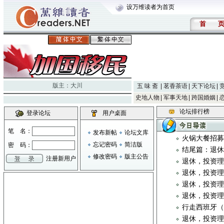
设万维读者为首页
首
版主：
大川
五 味 斋
茗香茶语
天下论坛
史地人物
军事天地
跨国婚姻
论坛排行榜
登录论坛
用户桌面
笔 名：
发布新帖
论坛文库
火锅大餐招募
忘记密码
简洁版
密 码：
结尾篇：退
修改密码
版主公告
注册新用户
退休，投资
退休，投资
退休，投资
退休，投资
行走西班牙
退休，投资