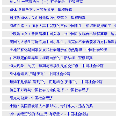
意大利 一艺海拾貝（－）打卡记录
-
野狼巴克
退休-選擇放下，不等於放棄
-
望樸歸真
越接近退休，反而越觉得内心空落？
-
望樸歸真
海叔在路上：加拿大高中就读的三位中国学生，相继出现抑郁症
-
中欧混血女：曾撇清和中国关系，到中国后发现自己错得离谱
-
远
美国的大学生可能不如中国小学生，看完你不会再羡慕西方快乐教
土地私有化是国家发展和社会进步的必然选择
-
中国社会经济
在不確定的世界里，構建自洽的生活結構
-
望樸歸真
恒大现象：制度、预期与市场失灵的交汇点
-
中国社会经济
身体也遵循“用进废退”
-
中国社会经济
烦恼不是偶然“遇到”的，而是精心“安排”的
-
中国社会经济
信息不对称与中国社会的逆向选择
-
中国社会经济
阳光与健康
-
中国社会经济
小懒：美国设吹哨人举报邮箱，专盯华人
-
远古的风
谈中美经贸战的“衍生品”有哪些？
-
中国社会经济