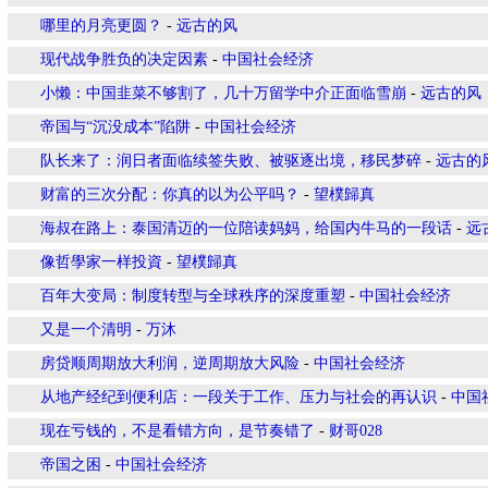
哪里的月亮更圆？
-
远古的风
现代战争胜负的决定因素
-
中国社会经济
小懒：中国韭菜不够割了，几十万留学中介正面临雪崩
-
远古的风
帝国与“沉没成本”陷阱
-
中国社会经济
队长来了：润日者面临续签失败、被驱逐出境，移民梦碎
-
远古的
财富的三次分配：你真的以为公平吗？
-
望樸歸真
海叔在路上：泰国清迈的一位陪读妈妈，给国内牛马的一段话
-
远
像哲學家一样投資
-
望樸歸真
百年大变局：制度转型与全球秩序的深度重塑
-
中国社会经济
又是一个清明
-
万沐
房贷顺周期放大利润，逆周期放大风险
-
中国社会经济
从地产经纪到便利店：一段关于工作、压力与社会的再认识
-
中国
现在亏钱的，不是看错方向，是节奏错了
-
财哥028
帝国之困
-
中国社会经济