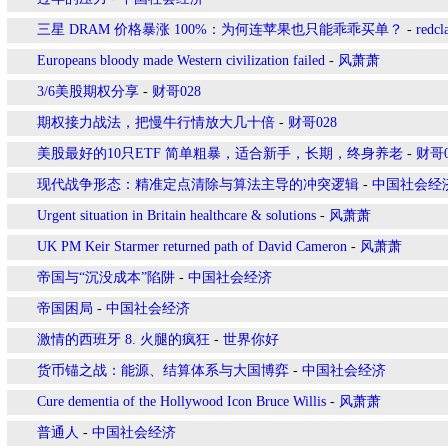
三星 DRAM 价格暴涨 100%：为何连苹果也只能乖乖买单？
-
redcl
Europeans bloody made Western civilization failed
-
风萧萧
3/6美股期权分享
-
财哥028
期权接力战法，把慢牛行情放大几十倍
-
财哥028
美股最好的10只ETF 简单粗暴，适合新手，长期，终身养老
-
财哥0
现代战争形态：精准定点清除与算法主导的冲突逻辑
-
中国社会经
Urgent situation in Britain healthcare & solutions
-
风萧萧
UK PM Keir Starmer returned path of David Cameron
-
风萧萧
​帝国与“沉没成本”陷阱
-
中国社会经济
帝国困局
-
中国社会经济
激情的西班牙 8. 火腿的疯狂
-
世界你好
货币锚之战：能源、结算体系与大国博弈
-
中国社会经济
Cure dementia of the Hollywood Icon Bruce Willis
-
风萧萧
普通人
-
中国社会经济