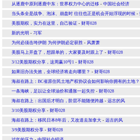
从逐鹿中原到逐鹿中东：世界权力中心的迁移
-
中国社会经济
当头条全是战争、泡沫、崩盘时 往往也正是机会开始浮现的时候
-
美股期权，实力在这里，自己验证
-
财哥028
新的光明
-
习军
为何必须击垮伊朗 为何伊朗必定获胜
-
风萧萧
美股马上开盘了，想跟单的，大家要及时跟上了
-
财哥028
3/12美股期权分享，这周赢10亏1
-
财哥028
如果旧办法失效，全球经济将走向哪里？
-
财哥028
海叔在路上：BC省原住民土地产权协议会如何影响你拥有的土地？
一条海峡，足以让全球油价和通胀一起失控
-
财哥028
海叔在路上：出国后才明白，阶层不能随便跨越
-
远古的风
3/10美股期权分享
-
财哥028
海叔在路上：移民日本8年后，又改道去加拿大
-
远古的风
3/9美股期权分享
-
财哥028
过年的压力
-
中国社会经济