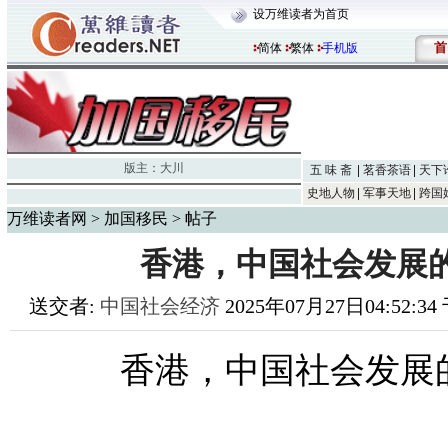
设万维读者为首页
首
简体
繁体
手机版
版主：
大川
五 味 斋
茗香茶语
天下
史地人物
军事天地
跨国
万维读者网
>
加国移民
> 帖子
香港，中国社会发展
送交者:
中国社会经济
2025年07月27日04:52:3
香港，中国社会发展