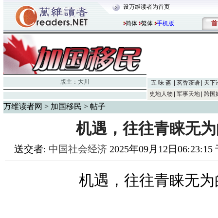
设万维读者为首页
首
简体
繁体
手机版
版主：
大川
五 味 斋
茗香茶语
天下
史地人物
军事天地
跨国
万维读者网
>
加国移民
> 帖子
机遇，往往青睐无为
送交者:
中国社会经济
2025年09月12日06:23:1
机遇，往往青睐无为