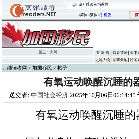
设万维读者为首页
首
简体
繁体
手机版
版主：
大川
五 味 斋
茗香茶语
天下
史地人物
军事天地
跨国
万维读者网
>
加国移民
> 帖子
有氧运动唤醒沉睡的
送交者:
中国社会经济
2025年10月06日06:14:4
有氧运动唤醒沉睡的