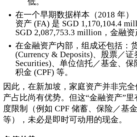
低。
在一个早期数据样本（2018 年
资产 (FA) 是 SGD 1,170,104.4
SGD 2,087,753.3 million，
在金融资产内部，组成还包括：货币
(Currency & Deposits)、股票／
Securities)、单位信托／基
积金 (CPF) 等。
因此，在新加坡，家庭资产并非完全
产占比尚有优势。但这“金融资产”
度限制（例如 CPF 储蓄、保险／基
等），未必是即时可动用的现金。