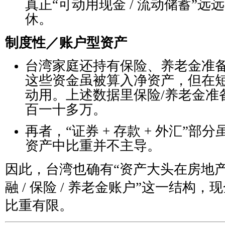
真正“可动用现金 / 流动储蓄”
休。
制度性／账户型资产
台湾家庭还持有保险、养老金准
这些资金虽被算入净资产，但在
动用。上述数据里保险/养老金准
百一十多万。
再者，“证券 + 存款 + 外汇”
资产中比重并不主导。
因此，台湾也确有“资产大头在房地产 +
融 / 保险 / 养老金账户”这一结构
比重有限。