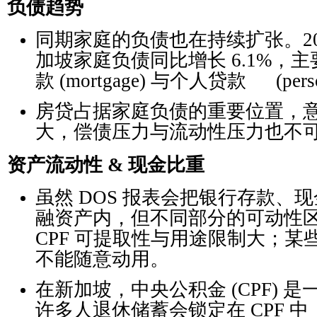
负债趋势
同期家庭的负债也在持续扩张。20
加坡家庭负债同比增长 6.1%，
款 (mortgage) 与个人贷款 (person
房贷占据家庭负债的重要位置，
大，偿债压力与流动性压力也不
资产流动性
&
现金比重
虽然 DOS 报表会把银行存款、现
融资产内，但不同部分的可动性
CPF 可提取性与用途限制大；
不能随意动用。
在新加坡，中央公积金 (CPF) 
许多人退休储蓄会锁定在 CPF 