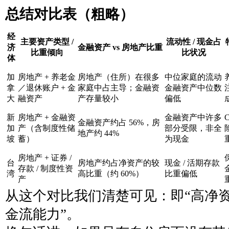
总结对比表（粗略）
经
主要资产类型
/
流动性
/
现金占
济
金融资产
vs
房地产比重
比重倾向
比状况
体
加
房地产 + 养老金
房地产（住所）在很多
中位家庭的流动
拿
／退休账户 + 金
家庭中占主导；金融资
金融资产中位数
大
融资产
产存量较小
偏低
新
房地产 + 金融资
金融资产中许多
金融资产约占 56%，房
加
产（含制度性储
部分受限，非全
地产约 44%
坡
蓄）
为现金
房地产 + 证券 /
台
房地产约占净资产的较
现金 / 活期存款
存款 / 制度性资
湾
高比重（约 60%）
比重偏低
产
从这个对比我们清楚可见：即“高净资产 
金流能力”。