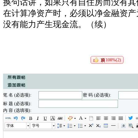
换句话讲，如果只有自住房而没有其
在计算净资产时，必须以净金融资产
没有能力产生现金流。（续）
100%(2)
笔 名 (必选项):
密 码 (必选项):
标 题 (必选项):
内 容 (选填项):
字体
字号