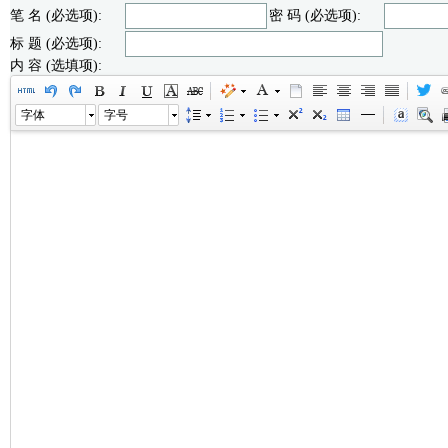
笔 名 (必选项):
密 码 (必选项):
标 题 (必选项):
内 容 (选填项):
字体
字号