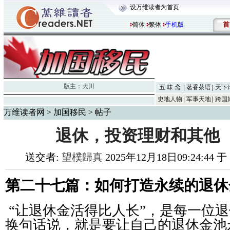
设万维读者为首页
首
简体
繁体
手机版
版主：
大川
五 味 斋
茗香茶语
天下
史地人物
军事天地
跨国
万维读者网
>
加国移民
> 帖子
退休，投资理财和其他
送交者:
望樸歸真
2025年12月18日09:24:44 
第二十七篇：如何打造永续的退休
“让退休金活得比人长”，是每一位
换句话说，就是要让自己的退休金池