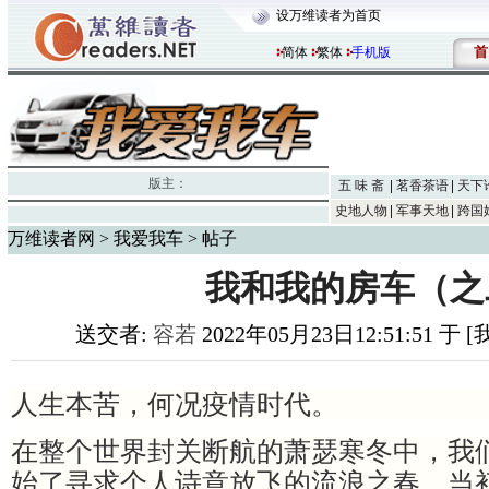
设万维读者为首页
首
简体
繁体
手机版
版主：
五 味 斋
茗香茶语
天下
史地人物
军事天地
跨国
万维读者网
>
我爱我车
> 帖子
我和我的房车（之
送交者:
容若
2022年05月23日12:51:51 于
人生本苦，何况疫情时代。
在整个世界封关断航的萧瑟寒冬中，我
始了寻求个人诗意放飞的流浪之春。当