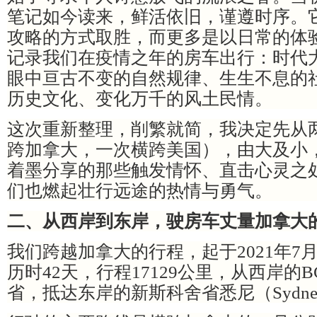
笔记如今读来，鲜活依旧，谨遵时序。
攻略的方式取胜，而更多是以日常的体
记录我们在疫情之年的房车出行：时代
眼中亘古不变的自然规律、生生不息的
历史文化、变化万千的风土民情。
这次重新整理，削繁就简，我决定先从
跨加拿大，一次横跨美国），由大及小
着墨分享的那些触发情怀、直击心灵之
们也燃起壮行远途的热情与勇气。
二、从西岸到东岸，驶房车丈量加拿大
我们跨越加拿大的行程，起于
2021年
历时42天，行程17129公里，从西岸的
省，抵达东岸的新斯科舍省悉尼（Sydney，N