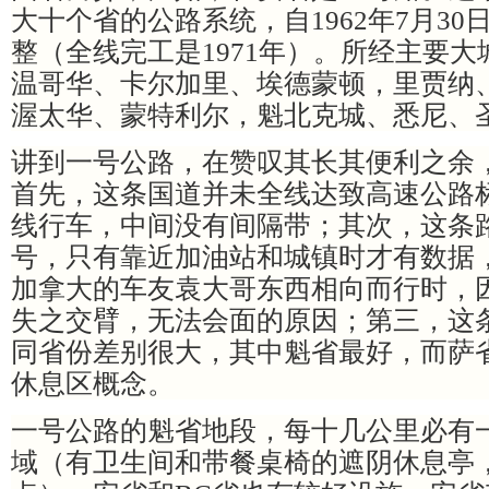
大十个省的公路系统，自1962年7月30
整（全线完工是1971年）。所经主要
温哥华、卡尔加里、埃德蒙顿，里贾纳
渥太华、蒙特利尔，魁北克城、悉尼、
讲到一号公路，在赞叹其长其便利之余
首先，这条国道并未全线达致高速公路
线行车，中间没有间隔带；其次，这条
号，只有靠近加油站和城镇时才有数据
加拿大的车友袁大哥东西相向而行时，
失之交臂，无法会面的原因；第三，这
同省份差别很大，其中魁省最好，而萨
休息区概念。
一号公路的魁省地段，每十几公里必有
域（有卫生间和带餐桌椅的遮阴休息亭