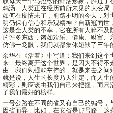
肢每天一个马拉松的鲜活形象，胜过了
鸡汤。人类正在经历前所未见的大变局
如何在疫情未了，前路不明的今天，对
明仍保有信心和乐观精神？自新冠面世
这是全人类的不幸，它在所有人猝不及
的许多东西，诸如欢乐、健康、财富、
仿佛一眨眼，我们就都集体短缺了三年
余华在《活着》中写道：我们来到这个
来，最终离开这个世界，是因为不得不
由，我们勉强能掌控的，就是来去之间
就是说，人生的长度乃天注定，而人生
精彩，则应该由我们自己来把握，而只
了我们最好的榜样。
一号公路在不同的省又有自己的编号，
因省而异，比如，在安省是
17号路。