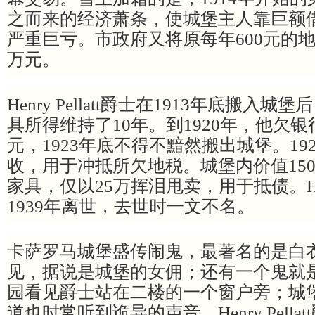
之而来的经济萧条，使城堡主人靠巨额
严重巨亏。市政府又将原每年600元的地
万元。
Henry Pellatt爵士在1913年底搬
具所得维持了10年。到1920年，他欠
元，1923年底不得不黯然搬出城堡。19
收，用于冲抵所欠地税。城堡内价值15
家具，仅以25万挥泪甩卖，用于抵债。Henry
1939年离世，去世时一文不名。
卡萨罗马城堡盛传闹鬼，最著名的是白
见，据说是城堡的女佣；还有一个鬼就
园看见爵士站在二楼的一个窗户旁；城堡
道也时常听到诡异的声音。Henry Pell