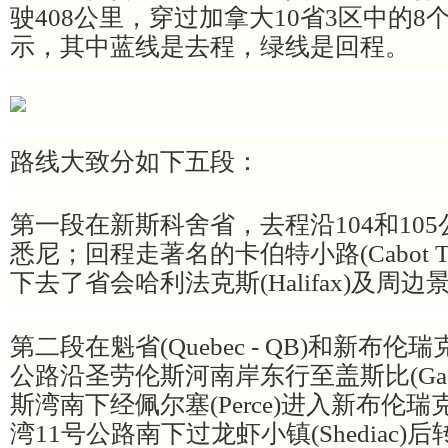
驶408公里，穿过加拿大10省3区中的
示，其中蓝线是去程，绿线是回程。
路线大致分如下五段：
第一段在新斯科舍省，去程沿104和10
悉尼；回程走著名的卡伯特小路(Cabot Tr
下去了省会哈利法克斯(Halifax)及周边
第二段在魁省(Quebec - QB)和新布伦
公路沿圣劳伦斯河南岸东行至盖斯比(Gasp
斯湾南下经佩尔塞(Perce)进入新布伦
湾11号公路南下过龙虾小镇(Shediac