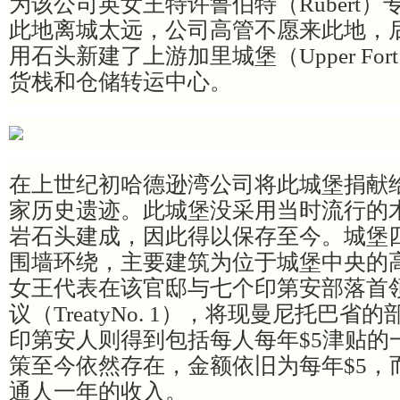
为该公司英女王特许鲁伯特（Rubert
此地离城太远，公司高管不愿来此地，
用石头新建了上游加里城堡（Upper Fort
货栈和仓储转运中心。
在上世纪初哈德逊湾公司将此城堡捐献
家历史遗迹。此城堡没采用当时流行的
岩石头建成，因此得以保存至今。城堡四
围墙环绕，主要建筑为位于城堡中央的高
女王代表在该官邸与七个印第安部落首
议（TreatyNo. 1），将现曼尼托巴
印第安人则得到包括每人每年$5津贴的
策至今依然存在，金额依旧为每年$5，
通人一年的收入。