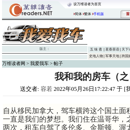
设万维读者为首页
首
简体
繁体
手机版
版主：
五 味 斋
茗香茶语
天下
史地人物
军事天地
跨国
万维读者网
>
我爱我车
> 帖子
我和我的房车（之
送交者:
容若
2022年05月26日17:22:47 于
自从移民加拿大，驾车横跨这个国土面
一直是我们的梦想。我们住在温哥华，
两次，租车自驾了多伦多、金斯顿、渥