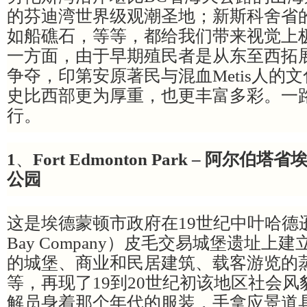
的芬迪湾世界级观潮圣地；新斯科舍省
如船礁石，等等，都给我们带来视觉上
一方面，由于早期殖民者是从东至西拓
争夺，印第安原著民与混血Metis人的
史比西部更为厚重，也更丰富多彩。一
行。
1
、
Fort Edmonton Park – 阿尔
公园
这是埃德蒙顿市政府在19世纪中叶哈德逊湾
Bay Company）皮毛交易城堡遗址
的城堡、商业和民居建筑、载客游览的
等，再现了19到20世纪初该地区社会
解员身着那个年代的服装，手拿应景道