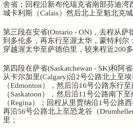
舍省；回程沿新布伦瑞克省南部芬迪湾
城卡利斯（Calais）然后北上至魁北克
第三段在安省(Ontario - ON)，去程从萨德
到多伦多，再东行至渥太华，蒙特利尔
穿越渥太华至萨德伯里，较来程近200
第四段在萨省(Saskatchewan - SK)和阿省(A
从卡尔加里(Calgary)沿2号公路北上至
（Edmonton），然后沿16号公路东行
（Saskatoon），然后沿11号公路南
（Regina）；回程从里贾纳沿1号公
再沿56号公路北上至恐龙谷（Drumhel
里；