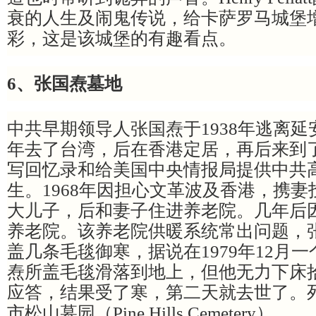
衰的人生及闹鬼传说，给卡萨罗马城堡
彩，这是该城堡的有趣看点。
6、张国焘墓地
中共早期领导人张国焘于1938年逃离延安
年去了台湾，后在香港定居，再后来到
写回忆录和给美国中央情报局提供中共
生。1968年因担心文革波及香港，携
大儿子，后和妻子住进养老院。几年后
养老院。该养老院供暖系统常出问题，
盖几条毛毯御寒，据说在1979年12月
焘所盖毛毯滑落到地上，但他无力下床
应答，结果受了寒，第二天就去世了。
市松山墓园（Pine Hills Cemetery）。