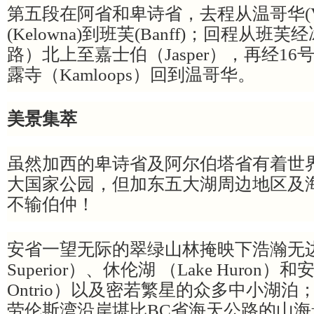
第五段在阿省和卑诗省，去程从温哥华(Van
(Kelowna)到班芙(Banff)；回程从班
路）北上至嘉士伯（Jasper），再经16
露寺（Kamloops）回到温哥华。
美景集萃
虽然加西的卑诗省及阿尔伯塔省有着世
大国家公园，但加东五大湖周边地区及
不输伯仲！
安省一望无际的翠绿山林掩映下浩瀚无边
Superior）、休伦湖 （Lake Huron）
Ontrio）以及密若繁星的众多中小湖
劳伦斯湾沿岸堪比BC省海天公路的山