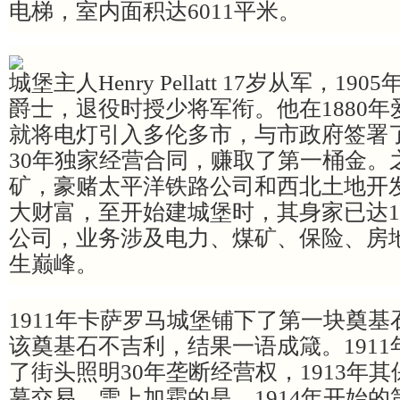
电梯，室内面积达6011平米。
城堡主人Henry Pellatt 17岁从军，
爵士，退役时授少将军衔。他在1880
就将电灯引入多伦多市，与市政府签署
30年独家经营合同，赚取了第一桶金。
矿，豪赌太平洋铁路公司和西北土地开
大财富，至开始建城堡时，其身家已达17
公司，业务涉及电力、煤矿、保险、房
生巅峰。
1911年卡萨罗马城堡铺下了第一块奠
该奠基石不吉利，结果一语成箴。191
了街头照明30年垄断经营权，1913年
幕交易。雪上加霜的是，1914年开始