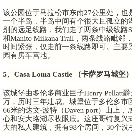
该公园位于马拉松市东南27公里处，也
一个半岛，半岛中间有个很大且孤立的
别的远足线路，我们走了两条中级线路Southern
和Manito Miikana Trail，两条线
时间紧张，仅走前一条线路即可。主要
园有房车营地。
5、Casa Loma Castle （卡萨罗马
该城堡由多伦多商业巨子Henry Pellatt
万，历时三年建成。城堡位于多伦多市
66米的达文-波特（Daven port）山
心和安大略湖尽收眼底。这座哥特复兴
大的私人建筑，拥有98个房间，30个洗