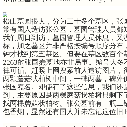
松山墓园很大，分为二十多个墓区，张
常有国人造访张公墓，墓园管理人员都
我们周日到访，墓园管理人员休息，又
标，加之墓区并非严格按编号顺序分布
钟才找到第五墓区。但要在墓区数百个
2263的张国焘墓地亦非易事。编号大
律可循。赶紧上网搜索前人造访图片，
两颗蘑菇状柏树中间，一碑两墓，碑外侧刻
张国焘名。即使有了这些信息，我们还
到，主要原因是两棵蘑菇状柏树只剩下
找两棵蘑菇状柏树。张公墓前有一瓶二
包香烟，显然还有国人并未忘记这位旧