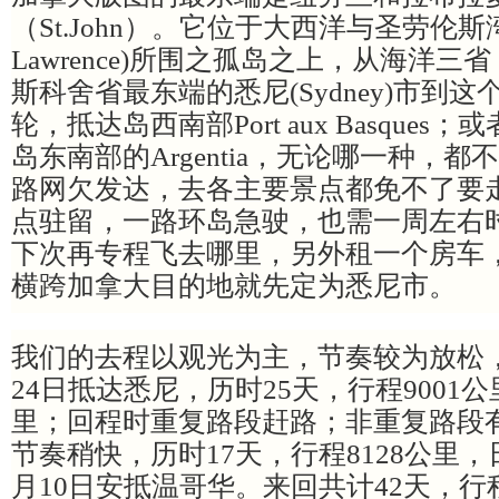
（St.John）。它位于大西洋与圣劳伦斯湾(Gul
Lawrence)所围之孤岛之上，从海洋
斯科舍省最东端的悉尼(Sydney)市到
轮，抵达岛西南部Port aux Basques
岛东南部的Argentia，无论哪一种，
路网欠发达，去各主要景点都免不了要
点驻留，一路环岛急驶，也需一周左右
下次再专程飞去哪里，另外租一个房车
横跨加拿大目的地就先定为悉尼市。
我们的去程以观光为主，节奏较为放松，
24日抵达悉尼，历时25天，行程9001公
里；回程时重复路段赶路；非重复路段
节奏稍快，历时17天，行程8128公里，
月10日安抵温哥华。来回共计42天，行程