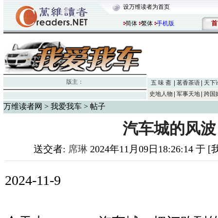
设万维读者为首页
首
简体
繁体
手机版
版主：
五 味 斋
茗香茶语
天下
史地人物
军事天地
跨国
万维读者网
>
我爱我车
> 帖子
汽车城的风波
送交者:
席琳
2024年11月09日18:26:14 于
2024-11-9