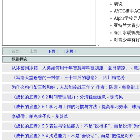
胡说
AYTC携手
Alpha学校
亚特兰大青少年
春江水暖鸭
对青少年有
[ 首页 ]
[ 上页 ]
[
下页
]
[
末页
]
标题/网友
从冰窖到冰箱：人类如何用千年智慧与科技驯服「夏日清凉」
-
穀
《写给天堂爸爸的一封信：三十年后的思念》
-
四川梅艳芳
为什么狗打架三秒和好，人却能冷战三年？ 作者：陈康
-
每條街上
《成长的底盘》6.2 时间管理能力：分清轻重缓急
-
珠海风
《成长的底盘》6.1 学习与工作的习惯与方法：提高学习效率
-
珠
李硕儒：柏克莱圣典
-
芨芨草
《成长的底盘》5.5 表达与论述能力：不是“说得多”，而是说清“为
《成长的底盘》5.4 沟通能力：不是“会说话”，而是“把信息对齐”
-