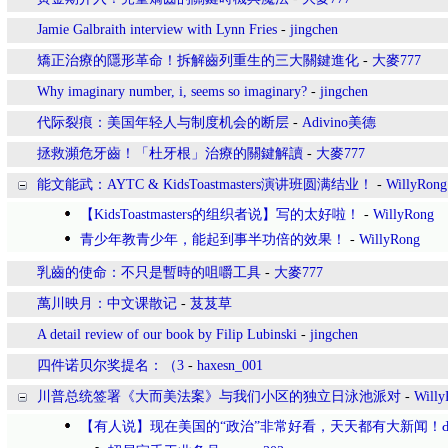
Jamie Galbraith interview with Lynn Fries
-
jingchen
矯正治療的隱形革命！拆解齒列重生的三大關鍵進化
-
大麥777
Why imaginary number, i, seems so imaginary?
-
jingchen
代际裂痕：美国年轻人与制度机会的断层
-
Adivino美德
拯救瀕危牙齒！「杜牙根」治療的關鍵解讀
-
大麥777
能文能武：AYTC & KidsToastmasters演讲班圆满结业！
-
WillyRong
【KidsToastmasters的组织者说】写的太好啦！
-
WillyRong
青少年教青少年，能起到事半功倍的效果！
-
WillyRong
乳齒的使命：不只是暫時的咀嚼工具
-
大麥777
萬川映月：中文课散记
-
芨芨草
A detail review of our book by Filip Lubinski
-
jingchen
四件诺贝尔奖提名：（3
-
haxesn_001
川普总统签署《大而美法案》与我们小区的独立日泳池派对
-
Willy
【有人说】现在美国的“政治”非常好看，天天都有大新闻！