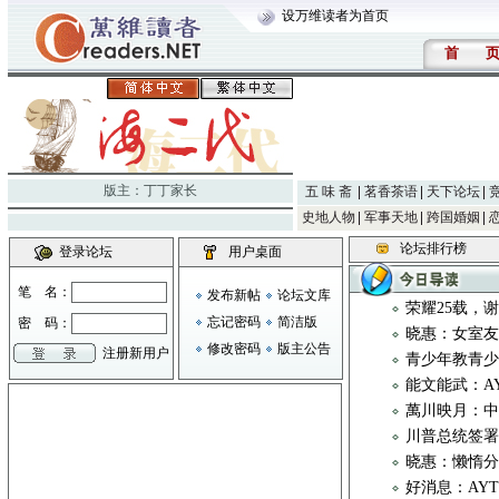
设万维读者为首页
首
版主：
丁丁家长
五 味 斋
茗香茶语
天下论坛
史地人物
军事天地
跨国婚姻
论坛排行榜
登录论坛
用户桌面
笔 名：
发布新帖
论坛文库
荣耀25载，
忘记密码
简洁版
密 码：
晓惠：女室
修改密码
版主公告
注册新用户
青少年教青
能文能武：AYTC 
萬川映月：
川普总统签
晓惠：懒惰
好消息：AY