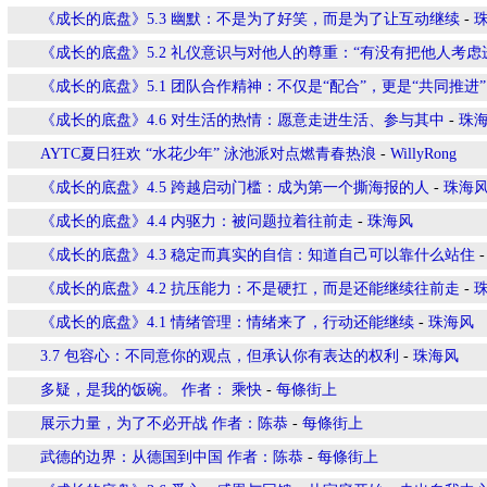
《成长的底盘》5.3 幽默：不是为了好笑，而是为了让互动继续
-
《成长的底盘》5.2 礼仪意识与对他人的尊重：“有没有把他人考虑
《成长的底盘》5.1 团队合作精神：不仅是“配合”，更是“共同推进”
《成长的底盘》4.6 对生活的热情：愿意走进生活、参与其中
-
珠
AYTC夏日狂欢 “水花少年” 泳池派对点燃青春热浪
-
WillyRong
《成长的底盘》4.5 跨越启动门槛：成为第一个撕海报的人
-
珠海
《成长的底盘》4.4 内驱力：被问题拉着往前走
-
珠海风
《成长的底盘》4.3 稳定而真实的自信：知道自己可以靠什么站住
《成长的底盘》4.2 抗压能力：不是硬扛，而是还能继续往前走
-
《成长的底盘》4.1 情绪管理：情绪来了，行动还能继续
-
珠海风
3.7 包容心：不同意你的观点，但承认你有表达的权利
-
珠海风
多疑，是我的饭碗。 作者： 乘快
-
每條街上
展示力量，为了不必开战 作者：陈恭
-
每條街上
武德的边界：从德国到中国 作者：陈恭
-
每條街上