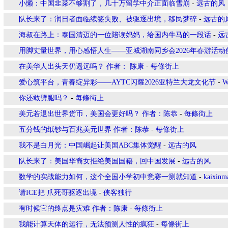
小懒：中国韭菜不够割了，几十万留学中介正面临雪崩
-
远古的风
队长来了：润日者面临续签失败、被驱逐出境，移民梦碎
-
远古的
海叔在路上：泰国清迈的一位陪读妈妈，给国内牛马的一段话
-
远
用脚丈量世界，用心感悟人生——亚城湖南同乡会2026年春游活动
在美华人出头天仍遥远吗？ 作者： 陈康
-
每條街上
爱心筑平台，青春绽异彩——AYTC闪耀2026亚特兰大龙文化节
-
W
你还敢劈腿吗？
-
每條街上
美元若退出世界货币，美国会更好吗？ 作者：陈恭
-
每條街上
五分钱的纸钞与百兆美元世界 作者：陈恭
-
每條街上
我不是白月光：中国崛起让美国ABC集体觉醒
-
远古的风
队长来了：美国华裔女拒绝美国国籍，回中国发展
-
远古的风
数学的实战能力如何，这个全国小学初中竞赛一测就知道
-
kaixin
请ICE把 爪死哥驱逐出境
-
侠客独行
有时候它的终点是灾难 作者：陈康
-
每條街上
我能计算天体的运行，无法预测人性的疯狂
-
每條街上