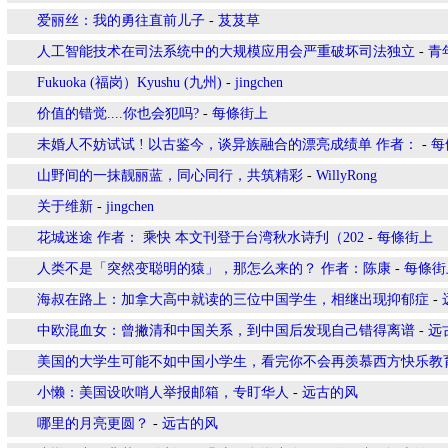
爱丽丝：我的勇往直前儿子
-
芨芨草
人工智能技术在司法系统中的大规模应用会严重破坏司法独立
-
青
Fukuoka (福岗）Kyushu (九州)
-
jingchen
价值的错觉....你也会犯吗?
-
每條街上
未婚人不妨试试 ! 以古鉴今，谈异族融合的漂亮成绩单 作者：
-
每
山野间的一抹靓丽蓝，同心同行，共筑精彩
-
WillyRong
关于维新
-
jingchen
花城迷途 作者： 乘快 本文刊登于台湾秋水诗刋（202
-
每條街上
人类不是「突然变聪明的猿」，那怎么来的？ 作者：陈康
-
每條街
海叔在路上：加拿大高中就读的三位中国学生，相继出现抑郁症
-
中欧混血女：曾撇清和中国关系，到中国后发现自己错得离谱
-
远
美国的大学生可能不如中国小学生，看完你不会再羡慕西方快乐教
小懒：美国设吹哨人举报邮箱，专盯华人
-
远古的风
哪里的月亮更圆？
-
远古的风