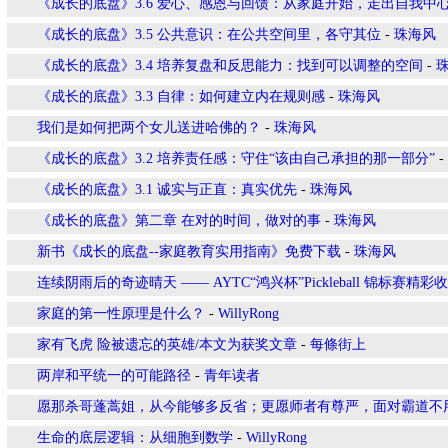
《成长的底盘》3.6 爱心、感恩与回馈：从家庭开始，走出自我中
《成长的底盘》3.5 公共意识：在公共空间里，各守其位
-
珠海风
《成长的底盘》3.4 培养复盘和反思能力：找到可以调整的空间
-
《成长的底盘》3.3 自律：如何建立内在规则感
-
珠海风
我们是如何把两个女儿送进哈佛的？
-
珠海风
《成长的底盘》3.2 培养责任感：守住“该由自己承担的那一部分”
-
《成长的底盘》3.1 诚实与正直：真实优先
-
珠海风
《成长的底盘》第二章 在对的时间，做对的事
-
珠海风
新书《成长的底盘--家庭教育实用指南》免费下载
-
珠海风
连续阴雨后的奇迹晴天 —— AYTC“鸿兴杯”Pickleball 锦标赛精彩
家庭的第一性原理是什么？
-
WillyRong
家有飞虎 险被遗忘的英雄/本文为获奖文章
-
每條街上
两岸和平统一的可能路径
-
青年读者
愿那杀哥蓬蒿姐，从今能够多反省；更愿师者有尊严，面对霸道不
生命的底层逻辑：从细胞到数学
-
WillyRong