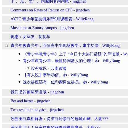
子， 儿， 里” ， 同源的名词词尾
-
jingchen
Comments on Rates of Return on CPP
-
jingchen
AYTC 青少年竞技俱乐部9月课程表
-
WillyRong
Mosquitos at Emory campus
-
jingchen
晓惠：女室友
-
芨芨草
青少年教青少年，五位高中生现场教学，事半功倍
-
WillyRong
《青少年教青少年》上了 “今日十大热门话题”的导读版
-
Wi
青少年教青少年，最懂得同龄人的心理！👍
-
WillyRong
没有标题
-
云南紫薇
【有人说】事半功倍。👍
-
WillyRong
这次讲座还有一位印裔男生讲员。👍
-
WillyRong
我们书的葡萄牙语版
-
jingchen
Bet and better
-
jingchen
Two results in physics
-
jingchen
牙齒美白真相解密：從潔白到慘白的危險距離
-
大麥777
黃金期介入！兒童矯齒的關鍵時機與魔法
-
大麥777