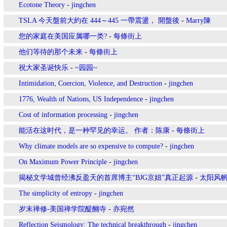
Ecotone Theory
-
jingchen
TSLA 今天盤前大約在 444～445 一帶震盪， 開盤後
-
Marry陳
您的家庭在美国应属哪一类?
-
每條街上
他们等待的那个未来
-
每條街上
祝大家圣诞快乐
-
~园园~
Intimidation, Coercion, Violence, and Destruction
-
jingchen
1776, Wealth of Nations, US Independence
-
jingchen
Cost of information processing
-
jingchen
能活在这时代，是一种罕见的幸运。 作者：陈康
-
每條街上
Why climate models are so expensive to compute?
-
jingchen
On Maximum Power Principle
-
jingchen
揭秘文学城曾经沸反盈天的首席博主“BJG京妞”真正起源
-
太阳风
The simplicity of entropy
-
jingchen
岁末禅修-美国禅学院醍醐寺
-
亦宛然
Reflection Seismology: The technical breakthrough
-
jingchen