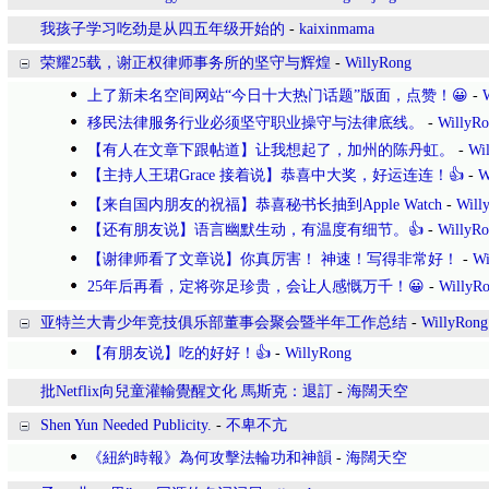
我孩子学习吃劲是从四五年级开始的
-
kaixinmama
荣耀25载，谢正权律师事务所的坚守与辉煌
-
WillyRong
上了新未名空间网站“今日十大热门话题”版面，点赞！😀
-
移民法律服务行业必须坚守职业操守与法律底线。
-
WillyR
【有人在文章下跟帖道】让我想起了，加州的陈丹虹。
-
Wi
【主持人王珺Grace 接着说】恭喜中大奖，好运连连！👍
-
W
【来自国内朋友的祝福】恭喜秘书长抽到Apple Watch
-
Will
【还有朋友说】语言幽默生动，有温度有细节。👍
-
WillyR
【谢律师看了文章说】你真厉害！ 神速！写得非常好！
-
Wi
25年后再看，定将弥足珍贵，会让人感慨万千！😀
-
WillyR
亚特兰大青少年竞技俱乐部董事会聚会暨半年工作总结
-
WillyRong
【有朋友说】吃的好好！👍
-
WillyRong
批Netflix向兒童灌輸覺醒文化 馬斯克：退訂
-
海闊天空
Shen Yun Needed Publicity.
-
不卑不亢
《紐約時報》為何攻擊法輪功和神韻
-
海闊天空