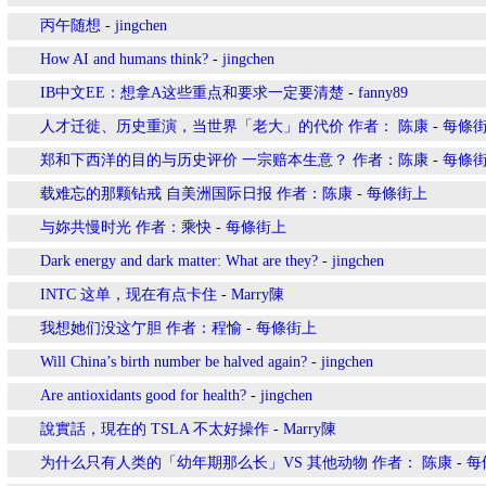
丙午随想
-
jingchen
How AI and humans think?
-
jingchen
IB中文EE：想拿A这些重点和要求一定要清楚
-
fanny89
人才迁徙、历史重演，当世界「老大」的代价 作者： 陈康
-
每條
郑和下西洋的目的与历史评价 一宗赔本生意？ 作者：陈康
-
每條
载难忘的那颗钻戒 自美洲国际日报 作者：陈康
-
每條街上
与妳共慢时光 作者：乘快
-
每條街上
Dark energy and dark matter: What are they?
-
jingchen
INTC 这单，现在有点卡住
-
Marry陳
我想她们没这亇胆 作者：程愉
-
每條街上
Will China’s birth number be halved again?
-
jingchen
Are antioxidants good for health?
-
jingchen
說實話，現在的 TSLA 不太好操作
-
Marry陳
为什么只有人类的「幼年期那么长」VS 其他动物 作者： 陈康
-
每