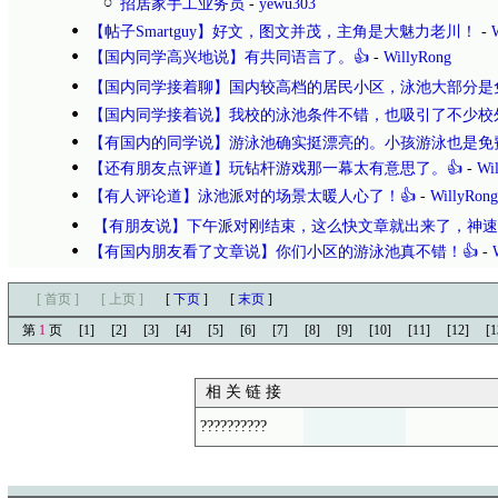
招居家手工业务员
-
yewu303
【帖子Smartguy】好文，图文并茂，主角是大魅力老川！
-
【国内同学高兴地说】有共同语言了。👍
-
WillyRong
【国内同学接着聊】国内较高档的居民小区，泳池大部分是
【国内同学接着说】我校的泳池条件不错，也吸引了不少校
【有国内的同学说】游泳池确实挺漂亮的。小孩游泳也是免
【还有朋友点评道】玩钻杆游戏那一幕太有意思了。👍
-
Wi
【有人评论道】泳池派对的场景太暖人心了！👍
-
WillyRong
【有朋友说】下午派对刚结束，这么快文章就出来了，神速
【有国内朋友看了文章说】你们小区的游泳池真不错！👍
-
[ 首页 ]
[ 上页 ]
[
下页
]
[
末页
]
第
1
页
[1]
[2]
[3]
[4]
[5]
[6]
[7]
[8]
[9]
[10]
[11]
[12]
[1
相 关 链 接
??????????