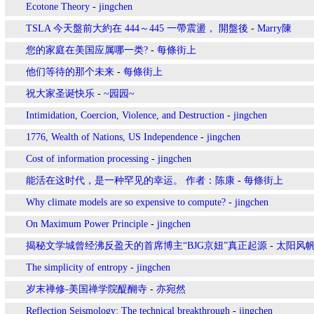
Ecotone Theory
-
jingchen
TSLA 今天盤前大約在 444～445 一帶震盪， 開盤後
-
Marry陳
您的家庭在美国应属哪一类?
-
每條街上
他们等待的那个未来
-
每條街上
祝大家圣诞快乐
-
~园园~
Intimidation, Coercion, Violence, and Destruction
-
jingchen
1776, Wealth of Nations, US Independence
-
jingchen
Cost of information processing
-
jingchen
能活在这时代，是一种罕见的幸运。 作者：陈康
-
每條街上
Why climate models are so expensive to compute?
-
jingchen
On Maximum Power Principle
-
jingchen
揭秘文学城曾经沸反盈天的首席博主“BJG京妞”真正起源
-
太阳风
The simplicity of entropy
-
jingchen
岁末禅修-美国禅学院醍醐寺
-
亦宛然
Reflection Seismology: The technical breakthrough
-
jingchen