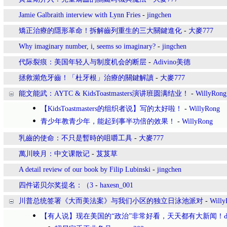
Jamie Galbraith interview with Lynn Fries
-
jingchen
矯正治療的隱形革命！拆解齒列重生的三大關鍵進化
-
大麥777
Why imaginary number, i, seems so imaginary?
-
jingchen
代际裂痕：美国年轻人与制度机会的断层
-
Adivino美德
拯救瀕危牙齒！「杜牙根」治療的關鍵解讀
-
大麥777
能文能武：AYTC & KidsToastmasters演讲班圆满结业！
-
WillyRong
【KidsToastmasters的组织者说】写的太好啦！
-
WillyRong
青少年教青少年，能起到事半功倍的效果！
-
WillyRong
乳齒的使命：不只是暫時的咀嚼工具
-
大麥777
萬川映月：中文课散记
-
芨芨草
A detail review of our book by Filip Lubinski
-
jingchen
四件诺贝尔奖提名：（3
-
haxesn_001
川普总统签署《大而美法案》与我们小区的独立日泳池派对
-
Willy
【有人说】现在美国的“政治”非常好看，天天都有大新闻！