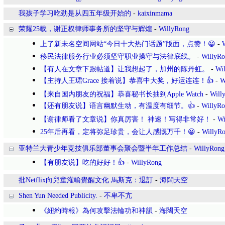
我孩子学习吃劲是从四五年级开始的
-
kaixinmama
荣耀25载，谢正权律师事务所的坚守与辉煌
-
WillyRong
上了新未名空间网站“今日十大热门话题”版面，点赞！😀
-
移民法律服务行业必须坚守职业操守与法律底线。
-
WillyR
【有人在文章下跟帖道】让我想起了，加州的陈丹虹。
-
Wi
【主持人王珺Grace 接着说】恭喜中大奖，好运连连！👍
-
W
【来自国内朋友的祝福】恭喜秘书长抽到Apple Watch
-
Will
【还有朋友说】语言幽默生动，有温度有细节。👍
-
WillyR
【谢律师看了文章说】你真厉害！ 神速！写得非常好！
-
Wi
25年后再看，定将弥足珍贵，会让人感慨万千！😀
-
WillyR
亚特兰大青少年竞技俱乐部董事会聚会暨半年工作总结
-
WillyRong
【有朋友说】吃的好好！👍
-
WillyRong
批Netflix向兒童灌輸覺醒文化 馬斯克：退訂
-
海闊天空
Shen Yun Needed Publicity.
-
不卑不亢
《紐約時報》為何攻擊法輪功和神韻
-
海闊天空