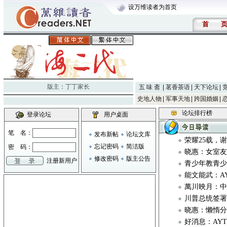
设万维读者为首页
首
版主：
丁丁家长
五 味 斋
茗香茶语
天下论坛
史地人物
军事天地
跨国婚姻
论坛排行榜
登录论坛
用户桌面
笔 名：
发布新帖
论坛文库
荣耀25载，
忘记密码
简洁版
密 码：
晓惠：女室
修改密码
版主公告
注册新用户
青少年教青
能文能武：AYTC 
萬川映月：
川普总统签
晓惠：懒惰
好消息：AY