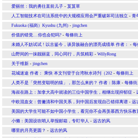
爱丽丝：我的勇往直前儿子
-
芨芨草
人工智能技术在司法系统中的大规模应用会严重破坏司法独立
-
青
Fukuoka (福岗）Kyushu (九州)
-
jingchen
价值的错觉....你也会犯吗?
-
每條街上
未婚人不妨试试 ! 以古鉴今，谈异族融合的漂亮成绩单 作者：
-
每
山野间的一抹靓丽蓝，同心同行，共筑精彩
-
WillyRong
关于维新
-
jingchen
花城迷途 作者： 乘快 本文刊登于台湾秋水诗刋（202
-
每條街上
人类不是「突然变聪明的猿」，那怎么来的？ 作者：陈康
-
每條街
海叔在路上：加拿大高中就读的三位中国学生，相继出现抑郁症
-
中欧混血女：曾撇清和中国关系，到中国后发现自己错得离谱
-
远
美国的大学生可能不如中国小学生，看完你不会再羡慕西方快乐教
小懒：美国设吹哨人举报邮箱，专盯华人
-
远古的风
哪里的月亮更圆？
-
远古的风