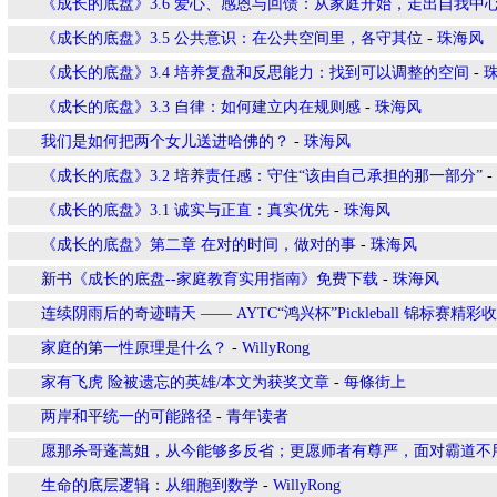
《成长的底盘》3.6 爱心、感恩与回馈：从家庭开始，走出自我中
《成长的底盘》3.5 公共意识：在公共空间里，各守其位
-
珠海风
《成长的底盘》3.4 培养复盘和反思能力：找到可以调整的空间
-
《成长的底盘》3.3 自律：如何建立内在规则感
-
珠海风
我们是如何把两个女儿送进哈佛的？
-
珠海风
《成长的底盘》3.2 培养责任感：守住“该由自己承担的那一部分”
-
《成长的底盘》3.1 诚实与正直：真实优先
-
珠海风
《成长的底盘》第二章 在对的时间，做对的事
-
珠海风
新书《成长的底盘--家庭教育实用指南》免费下载
-
珠海风
连续阴雨后的奇迹晴天 —— AYTC“鸿兴杯”Pickleball 锦标赛精彩
家庭的第一性原理是什么？
-
WillyRong
家有飞虎 险被遗忘的英雄/本文为获奖文章
-
每條街上
两岸和平统一的可能路径
-
青年读者
愿那杀哥蓬蒿姐，从今能够多反省；更愿师者有尊严，面对霸道不
生命的底层逻辑：从细胞到数学
-
WillyRong