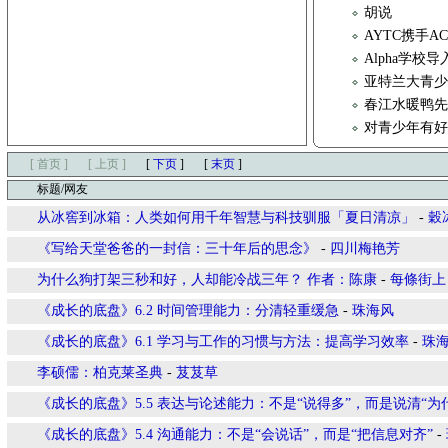
胡说
AYTC携手
Alpha学校
亚特兰大青少年
春江水暖鸭
对青少年有
[ 首页 ]
[ 上页 ]
[
下页
]
[
末页
]
标题/网友
从冰窖到冰箱：人类如何用千年智慧与科技驯服「夏日清凉」
-
穀
《写给天堂爸爸的一封信：三十年后的思念》
-
四川梅艳芳
为什么狗打架三秒和好，人却能冷战三年？ 作者：陈康
-
每條街上
《成长的底盘》6.2 时间管理能力：分清轻重缓急
-
珠海风
《成长的底盘》6.1 学习与工作的习惯与方法：提高学习效率
-
珠
李硕儒：柏克莱圣典
-
芨芨草
《成长的底盘》5.5 表达与论述能力：不是“说得多”，而是说清“为
《成长的底盘》5.4 沟通能力：不是“会说话”，而是“把信息对齐”
-