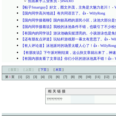
招居家手工业务员
-
yewu303
【帖子Smartguy】好文，图文并茂，主角是大魅力老川！
-
【国内同学高兴地说】有共同语言了。👍
-
WillyRong
【国内同学接着聊】国内较高档的居民小区，泳池大部分是
【国内同学接着说】我校的泳池条件不错，也吸引了不少校
【有国内的同学说】游泳池确实挺漂亮的。小孩游泳也是免
【还有朋友点评道】玩钻杆游戏那一幕太有意思了。👍
-
Wi
【有人评论道】泳池派对的场景太暖人心了！👍
-
WillyRong
【有朋友说】下午派对刚结束，这么快文章就出来了，神速
【有国内朋友看了文章说】你们小区的游泳池真不错！👍
-
[ 首页 ]
[ 上页 ]
[
下页
]
[
末页
]
第
1
页
[1]
[2]
[3]
[4]
[5]
[6]
[7]
[8]
[9]
[10]
[11]
[12]
[1
相 关 链 接
??????????