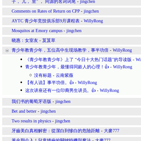
子， 儿， 里” ， 同源的名词词尾
-
jingchen
Comments on Rates of Return on CPP
-
jingchen
AYTC 青少年竞技俱乐部9月课程表
-
WillyRong
Mosquitos at Emory campus
-
jingchen
晓惠：女室友
-
芨芨草
青少年教青少年，五位高中生现场教学，事半功倍
-
WillyRong
《青少年教青少年》上了 “今日十大热门话题”的导读版
-
Wi
青少年教青少年，最懂得同龄人的心理！👍
-
WillyRong
没有标题
-
云南紫薇
【有人说】事半功倍。👍
-
WillyRong
这次讲座还有一位印裔男生讲员。👍
-
WillyRong
我们书的葡萄牙语版
-
jingchen
Bet and better
-
jingchen
Two results in physics
-
jingchen
牙齒美白真相解密：從潔白到慘白的危險距離
-
大麥777
黃金期介入！兒童矯齒的關鍵時機與魔法
-
大麥777