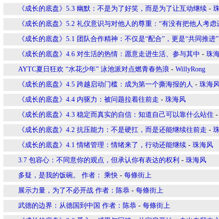
《成长的底盘》5.3 幽默：不是为了好笑，而是为了让互动继续
-
《成长的底盘》5.2 礼仪意识与对他人的尊重：“有没有把他人考虑
《成长的底盘》5.1 团队合作精神：不仅是“配合”，更是“共同推进”
《成长的底盘》4.6 对生活的热情：愿意走进生活、参与其中
-
珠
AYTC夏日狂欢 “水花少年” 泳池派对点燃青春热浪
-
WillyRong
《成长的底盘》4.5 跨越启动门槛：成为第一个撕海报的人
-
珠海
《成长的底盘》4.4 内驱力：被问题拉着往前走
-
珠海风
《成长的底盘》4.3 稳定而真实的自信：知道自己可以靠什么站住
《成长的底盘》4.2 抗压能力：不是硬扛，而是还能继续往前走
-
《成长的底盘》4.1 情绪管理：情绪来了，行动还能继续
-
珠海风
3.7 包容心：不同意你的观点，但承认你有表达的权利
-
珠海风
多疑，是我的饭碗。 作者： 乘快
-
每條街上
展示力量，为了不必开战 作者：陈恭
-
每條街上
武德的边界：从德国到中国 作者：陈恭
-
每條街上