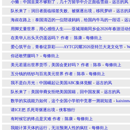
小懒：中国韭菜不够割了，几十万留学中介正面临雪崩
-
远古的风
队长来了：润日者面临续签失败、被驱逐出境，移民梦碎
-
远古的
海叔在路上：泰国清迈的一位陪读妈妈，给国内牛马的一段话
-
远
用脚丈量世界，用心感悟人生——亚城湖南同乡会2026年春游活动
在美华人出头天仍遥远吗？ 作者： 陈康
-
每條街上
爱心筑平台，青春绽异彩——AYTC闪耀2026亚特兰大龙文化节
-
W
你还敢劈腿吗？
-
每條街上
美元若退出世界货币，美国会更好吗？ 作者：陈恭
-
每條街上
五分钱的纸钞与百兆美元世界 作者：陈恭
-
每條街上
我不是白月光：中国崛起让美国ABC集体觉醒
-
远古的风
队长来了：美国华裔女拒绝美国国籍，回中国发展
-
远古的风
数学的实战能力如何，这个全国小学初中竞赛一测就知道
-
kaixin
请ICE把 爪死哥驱逐出境
-
侠客独行
有时候它的终点是灾难 作者：陈康
-
每條街上
我能计算天体的运行，无法预测人性的疯狂
-
每條街上