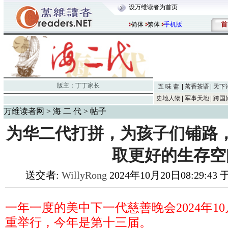
设万维读者为首页
首
简体
繁体
手机版
版主：
丁丁家长
五 味 斋
茗香茶语
天下
史地人物
军事天地
跨国
万维读者网
>
海 二 代
> 帖子
为华二代打拼，为孩子们铺路
取更好的生存空
送交者:
WillyRong
2024年10月20日08:29:43 
一年一度的美中下一代慈善晚会
2024
年
10
重举行，今年是第十三届。