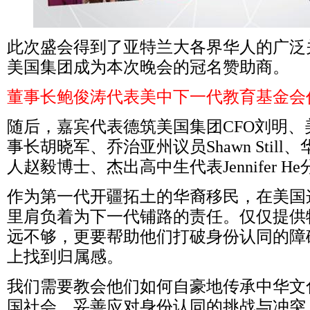
此次盛会得到了亚特兰大各界华人的广泛
美国集团成为本次晚会的冠名赞助商。
董事长鲍俊涛代表美中下一代教育基金会
随后，嘉宾代表德筑美国集团
CFO
刘明、
事长胡晓军、乔治亚州议员
Shawn Still
、
人赵毅博士、杰出高中生代表
Jennifer He
作为第一代开疆拓土的华裔移民，在美国
里肩负着为下一代铺路的责任。仅仅提供
远不够，更要帮助他们打破身份认同的障
上找到归属感。
我们需要教会他们如何自豪地传承中华文
国社会，妥善应对身份认同的挑战与冲突