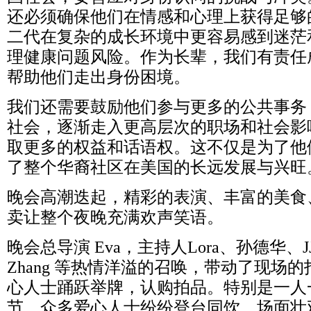
还必须确保他们在情感和心理上获得足够
二代在复杂的成长环境中更容易感到迷茫
理健康问题风险。作为长辈，我们有责任
帮助他们走出身份困境。
我们还需要鼓励他们参与更多的公共事务
社会，逐渐走入更高层次的职场和社会影
取更多的权益和话语权。这不仅是为了他
了整个华裔社区在美国的长远发展与兴旺
晚会高潮迭起，精彩的表演、丰富的美食
卖让整个夜晚充满欢声笑语。
晚会总导演
Eva
，主持人
Lora
、孙德华、
J
Zhang
等热情洋溢的召唤，带动了现场的
心人士踊跃举牌，认购拍品。特别是一人
节，众多爱心人士纷纷登台同饮，场面壮