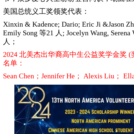
美国总统义工奖领奖代表：
Xinxin & Kadence; Dario; Eric Ji &Jason Z
Emily Song
等
21
人
; Jocelyn Wang, Serena
人；
2024
北美杰出华裔高中生公益奖学金奖
(
名单：
Sean Chen
；
Jennifer He
；
Alexis Liu
；
Ell