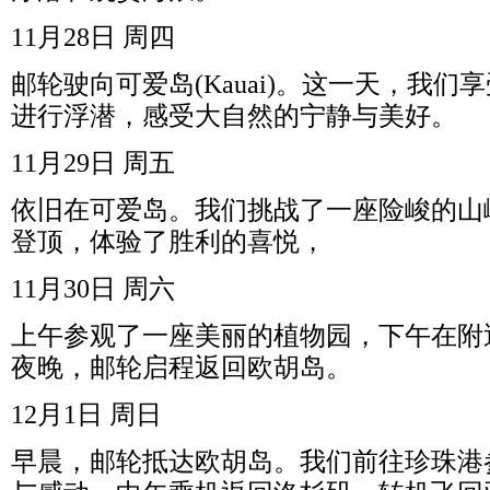
11
月
28
日
周四
邮轮驶向可爱岛
(Kauai)
。这一天，我们享
进行浮潜，感受大自然的宁静与美好。
11
月
29
日
周五
依旧在可爱岛。我们挑战了一座险峻的山
登顶，体验了胜利的喜悦，
11
月
30
日
周六
上午参观了一座美丽的植物园，下午在附
夜晚，邮轮启程返回欧胡岛。
12
月
1
日
周日
早晨，邮轮抵达欧胡岛。我们前往珍珠港