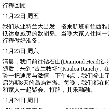
行程回顾
11
月
22
日
周五
我们从亚特兰大出发，搭乘航班前往西雅
抵达夏威夷的欧胡岛。当晚大家入住同一
行程做好准备。
11
月
23
日
周六
清晨，我们前往钻石山
(Diamond Head)
徒
随后，来到“古兰牧场”
(Kualoa Ranch)
，
验一把速度与激情。下午
4
点，我们登上
启为期
8
天的岛屿巡游。每晚，我们都在
和家人一起聚会、打牌，其乐融融。
11
月
24
日
周日