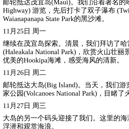
邮轮抵达茂宜岛
(Maui)
。我们沿着著名的
Highway)
游览，先后打卡了双子瀑布
(Twi
Waianapanapa State Park
的黑沙滩。
11
月
25
日
周一
继续在茂宜岛探索。清晨，我们拜访了哈
(Haleakala National Park)
，欣赏火山壮丽
优美的
Hookipa
海滩，感受海风的清新。
11
月
26
日
周二
邮轮抵达大岛
(Big Island)
。当天，我们游
家公园
(Volcanoes National Park)
，目睹了
11
月
27
日
周三
大岛的另一个码头迎接了我们。这里的海
浮潜和观赏海浪。