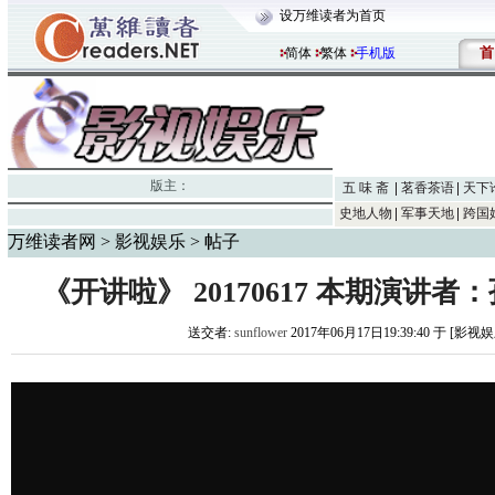
设万维读者为首页
首
简体
繁体
手机版
版主：
五 味 斋
茗香茶语
天下
史地人物
军事天地
跨国
万维读者网
>
影视娱乐
> 帖子
《开讲啦》 20170617 本期演讲
送交者:
sunflower
2017年06月17日19:39:40 于 [影视