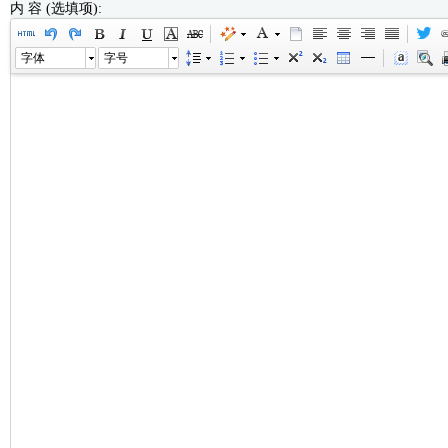
内 容 (选填项):
字体
字号