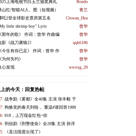
2025上海电视节白玉兰颁奖典礼
Rondo
映山红/智能AI人、图（短视频）
青兰
哪吒2登全球影史票房第五名
Clowan_Hea
My little shrimp boy” Lyric
曾华
《那年的歌》 作词：曾华 作曲编
曾华
电影《战刀屠狼2》
qqk6186
《今生有你已足》 作词：曾华 作
曾华
《为何失约》
曾华
良心发现
wwxxg_20
史上的今天：回复热帖
7:
战争剧《雾都》全40集 主演 张丰毅 于
7:
狗焕党的春天到啦， 重温#请回答1988
6:
818，上万现金红包=你
6:
刑侦剧《刑警使命》全28集 主演 孙淳
5:
《圣洁国度出现了》