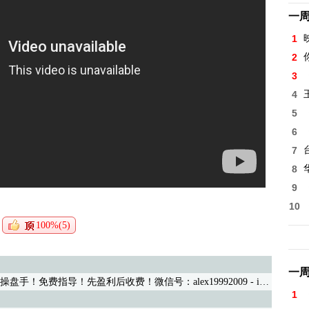
一
1
2
3
4
5
6
7
8
9
10
100%(5)
一
手！免费指导！先盈利后收费！微信号：alex19992009
- iwww 03/27/21 (442)
1