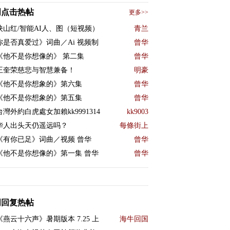
周点击热帖
更多>>
映山红/智能AI人、图（短视频）
青兰
你是否真爱过》词曲／Ai 视频制
曾华
《他不是你想像的》 第二集
曾华
王奎荣慈悲与智慧兼备！
明豪
《他不是你想象的》第六集
曾华
《他不是你想象的》第五集
曾华
台灣外約白虎處女加賴kk9991314
kk9003
华人出头天仍遥远吗？
每條街上
《有你已足》词曲／视频 曾华
曾华
《他不是你想像的》第一集 曾华
曾华
周回复热帖
《燕云十六声》暑期版本 7.25 上
海牛回国