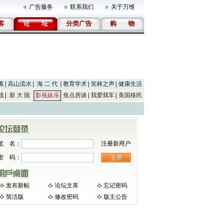
广告服务
联系我们
关于万维
客
论
坛
分类广告
购
物
素
高山流水
海 二 代
教育学术
笑林之声
健康生活
线
新 大 陆
影视娱乐
焦点房谈
我爱我车
美国移民
笔 名：
注册新用户
密 码：
发布新帖
论坛文库
忘记密码
简洁版
修改密码
版主公告