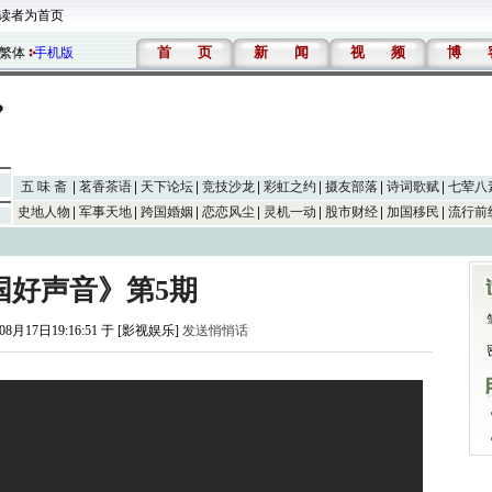
读者为首页
首
页
新
闻
视
频
博
繁体
手机版
五 味 斋
茗香茶语
天下论坛
竞技沙龙
彩虹之约
摄友部落
诗词歌赋
七荤八
史地人物
军事天地
跨国婚姻
恋恋风尘
灵机一动
股市财经
加国移民
流行前
国好声音》第5期
08月17日19:16:51 于 [影视娱乐]
发送悄悄话