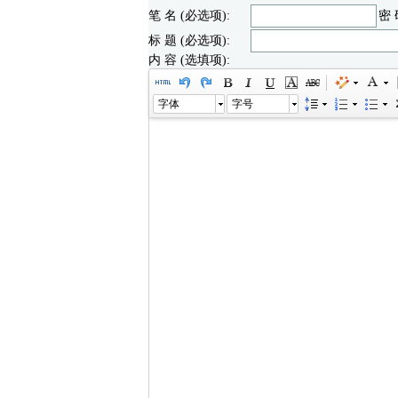
笔 名 (必选项):
密 
标 题 (必选项):
内 容 (选填项):
字体
字号