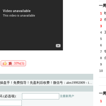
一
1
2
3
4
5
6
7
8
33%(1)
9
10
手！免费指导！先盈利后收费！微信号：alex19992009
- iwww 03/27/21 (391)
一
码 (必选项):
注册新用户
1