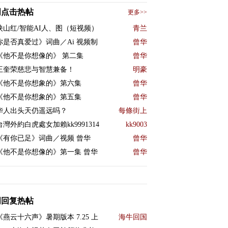
周点击热帖
更多>>
映山红/智能AI人、图（短视频）
青兰
你是否真爱过》词曲／Ai 视频制
曾华
《他不是你想像的》 第二集
曾华
王奎荣慈悲与智慧兼备！
明豪
《他不是你想象的》第六集
曾华
《他不是你想象的》第五集
曾华
华人出头天仍遥远吗？
每條街上
台灣外約白虎處女加賴kk9991314
kk9003
《有你已足》词曲／视频 曾华
曾华
《他不是你想像的》第一集 曾华
曾华
周回复热帖
《燕云十六声》暑期版本 7.25 上
海牛回国