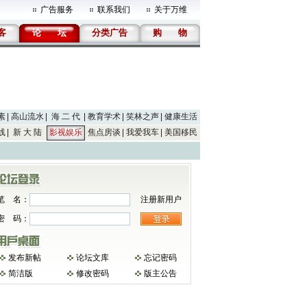
广告服务
联系我们
关于万维
客
论
坛
分类广告
购
物
素
高山流水
海 二 代
教育学术
笑林之声
健康生活
线
新 大 陆
影视娱乐
焦点房谈
我爱我车
美国移民
笔 名：
注册新用户
密 码：
发布新帖
论坛文库
忘记密码
简洁版
修改密码
版主公告