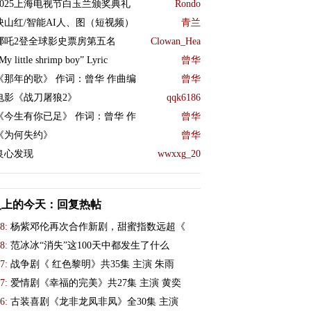
2025上海电视节白玉兰颁奖典礼
Rondo
映山红/智能AI人、图（短视频）
青兰
哪吒2登全球影史票房第五名
Clowan_Hea
My little shrimp boy” Lyric
曾华
《那年的歌》 作词：曾华 作曲编
曾华
电影《战刀屠狼2》
qqk6186
《今生有你已足》 作词：曾华 作
曾华
《为何失约》
曾华
良心发现
wwxxg_20
史上的今天：回复热帖
8:
杨紫邓伦再次合作新剧，甜蜜指数远超《
8:
范冰冰“消失”这100天中都发生了什么
7:
战争剧《 红色黎明》共35集 主演 朱雨
7:
爱情剧《幸福的完美》共27集 主演 黄奕
6:
古装喜剧《龙非龙凤非凤》全30集 主演