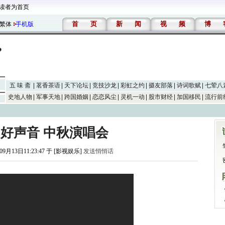
读者为首页
首
页
新
闻
视
频
博
繁体
手机版
五 味 斋
茗香茶语
天下论坛
竞技沙龙
彩虹之约
摄友部落
诗词歌赋
七荤八
史地人物
军事天地
跨国婚姻
恋恋风尘
灵机一动
股市财经
加国移民
流行前
中国好声音 中秋演唱会
09月13日11:23:47 于 [影视娱乐]
发送悄悄话