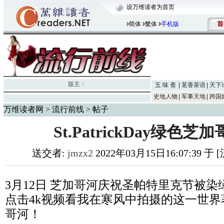
设万维读者为首页
首
简体
繁体
手机版
版主：
五 味 斋
茗香茶语
天下
史地人物
军事天地
跨国
万维读者网
>
流行前线
> 帖子
St.PatrickDay绿色
送交者:
jmzx2
2022年03月15日16:07:39 于
3月12日 芝加哥河庆祝圣帕特里克节被
点击4k视频看我在寒风中拍摄的这一世
哥河！