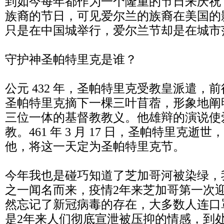
到如今每年都作为一个隆重的节日来庆祝
族裔的节日，可见爱尔兰的族裔在美国的
只是在中国城举行，爱尔兰节却是在城市
守护神圣帕特里克是谁？
公元 432 年，圣帕特里克受教皇派遣，
圣帕特里克摘下一棵三叶苜蓿，形象地阐
三位一体的基督教教义。他雄辩的演说使
教。461 年 3 月 17 日，圣帕特里克
他，将这一天定为圣帕特里克节。
今年我也是碰巧知道了芝加哥河被染绿，
之一闻名而来，疫情2年来芝加哥第一次
然忘记了新冠病毒的存在，大多数人连口
是2年来人们彻底宣泄被压抑的情感，到