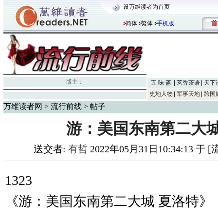
设万维读者为首页
首
简体
繁体
手机版
版主：
五 味 斋
茗香茶语
天下
史地人物
军事天地
跨国
万维读者网
>
流行前线
> 帖子
游：美国东南第二大城
送交者:
有哲
2022年05月31日10:34:13 于
1323
《游：美国东南第二大城 夏洛特》