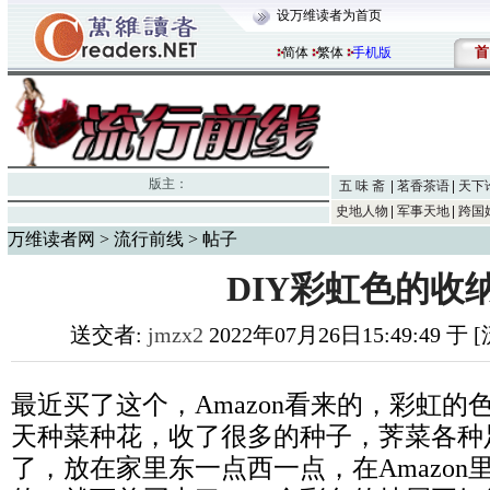
设万维读者为首页
首
简体
繁体
手机版
版主：
五 味 斋
茗香茶语
天下
史地人物
军事天地
跨国
万维读者网
>
流行前线
> 帖子
DIY彩虹色的收
送交者:
jmzx2
2022年07月26日15:49:49 于
最近买了这个，Amazon看来的，彩虹
天种菜种花，收了很多的种子，荠菜各种
了，放在家里东一点西一点，在Amazo