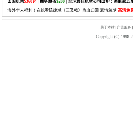
回国机票
$360起
| 商务舱省
$200
| 全球最佳航空公司出炉：海航获五
海外华人福利！在线看陈建斌《三叉戟》热血归回 豪情筑梦
高清免
关于本站
|
广告服务
Copyright (C) 1998-2