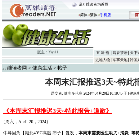
设万维读者为首页
首
简体
繁体
手机版
版主：
Yiyi11
五 味 斋
茗香茶语
天下
史地人物
军事天地
跨国
万维读者网
>
健康生活
> 帖子
本周末汇报推迟3天~特此
送交者:
健步多伦多
2024年04月20日10:19:45 于 [健
《本周末汇报推迟3天~特此报告+道歉》
{周六，April 20，2024}
牛导因为【湖北40°C高温 疖子】复发，
本周末需要医生动刀+消炎+等