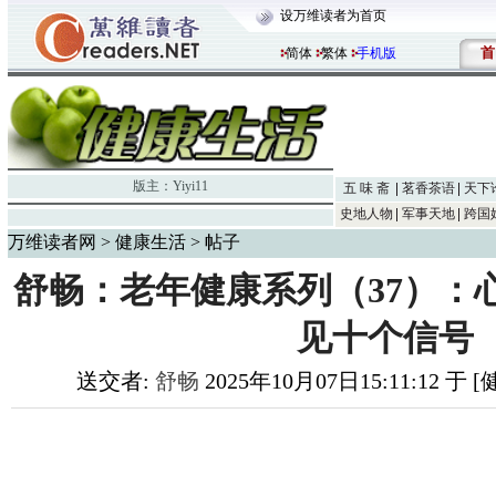
设万维读者为首页
首
简体
繁体
手机版
版主：
Yiyi11
五 味 斋
茗香茶语
天下
史地人物
军事天地
跨国
万维读者网
>
健康生活
> 帖子
舒畅：老年健康系列（37）：
见十个信号
送交者:
舒畅
2025年10月07日15:11:12 于