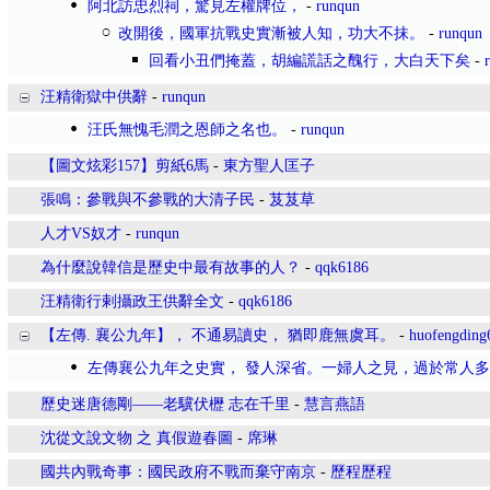
阿北訪忠烈祠，驚見左權牌位，
-
runqun
改開後，國軍抗戰史實漸被人知，功大不抹。
-
runqun
回看小丑們掩蓋，胡編謊話之醜行，大白天下矣
-
汪精衛獄中供辭
-
runqun
汪氏無愧毛潤之恩師之名也。
-
runqun
【圖文炫彩157】剪紙6馬
-
東方聖人匡子
張鳴：參戰與不參戰的大清子民
-
芨芨草
人才VS奴才
-
runqun
為什麼說韓信是歷史中最有故事的人？
-
qqk6186
汪精衛行剌攝政王供辭全文
-
qqk6186
【左傳. 襄公九年】， 不通易讀史， 猶即鹿無虞耳。
-
huofengding
左傳襄公九年之史實， 發人深省。一婦人之見，過於常人
歷史迷唐德剛——老驥伏櫪 志在千里
-
慧言燕語
沈從文說文物 之 真假遊春圖
-
席琳
國共內戰奇事：國民政府不戰而棄守南京
-
歷程歷程