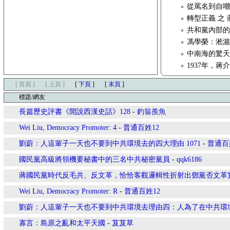
從罵名到自
轉型正義 之
共和黨內部的
馮學榮：淞
中南海的驚
1937年，
[ 首頁 ]
[ 上頁 ]
[
下頁
]
[
末頁
]
標題/網友
長篇歷史評書《閒說西漢史話》128
-
釣翁羨魚
Wei Liu, Democracy Promoter: 4
-
普通百姓12
劉蔚：人這輩子一天也不要到中共環境去的四大理由 1071
-
普通百
國民黨高級將領機要秘書中的三名中共秘密黨員
-
qqk6186
蔣國民黨時代反毛共、反文革，恰恰客觀邏輯性折射出鄧黨否文革
Wei Liu, Democracy Promoter: R
-
普通百姓12
劉蔚：人這輩子一天也不要到中共環境去理由四：人為了在中共環
寡言：島原之亂和太平天國
-
芨芨草