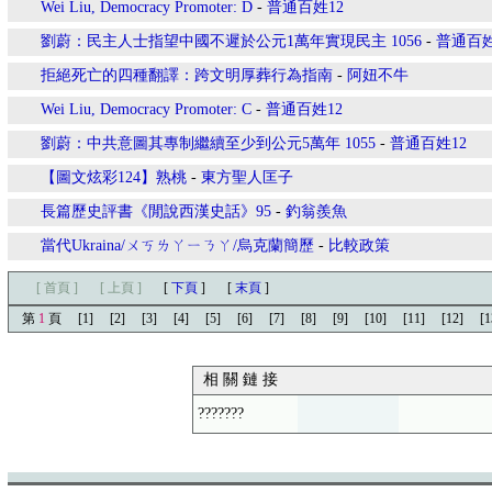
Wei Liu, Democracy Promoter: D
-
普通百姓12
劉蔚：民主人士指望中國不遲於公元1萬年實現民主 1056
-
普通百姓
拒絕死亡的四種翻譯：跨文明厚葬行為指南
-
阿妞不牛
Wei Liu, Democracy Promoter: C
-
普通百姓12
劉蔚：中共意圖其專制繼續至少到公元5萬年 1055
-
普通百姓12
【圖文炫彩124】熟桃
-
東方聖人匡子
長篇歷史評書《閒說西漢史話》95
-
釣翁羨魚
當代Ukraina/ㄨㄎㄌㄚㄧㄋㄚ/烏克蘭簡歷
-
比較政策
[ 首頁 ]
[ 上頁 ]
[
下頁
]
[
末頁
]
第
1
頁
[1]
[2]
[3]
[4]
[5]
[6]
[7]
[8]
[9]
[10]
[11]
[12]
[1
相 關 鏈 接
???????