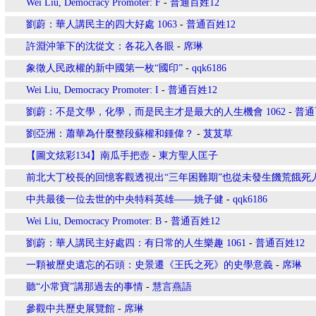
Wei Liu, Democracy Promoter: F
-
普通百姓12
劉蔚：華人講民主的四大好處 1063
-
普通百姓12
許淵沖筆下的沈從文：各花入各眼
-
席琳
象徵人民政權的新中國第一枚“國印”
-
qqk6186
Wei Liu, Democracy Promoter: I
-
普通百姓12
劉蔚：不是文學，化學，而是民主才是最大的人生機會 1062
-
普通
劉亞洲：蕭華為什麼整段蘇權和鍾偉？
-
芨芨草
【圖文炫彩134】南瓜手把壺
-
東方聖人匡子
前北大丁校長的回憶客觀透視出“三年困難期”也從未發生饑荒餓死
中共最後一位去世的中央特科英雄——姚子健
-
qqk6186
Wei Liu, Democracy Promoter: B
-
普通百姓12
劉蔚：華人講民主好處四：有日常的人生樂趣 1061
-
普通百姓12
一顆被歷史遺忘的石頭：史景遷《王氏之死》的史學意義
-
席琳
聽“小常寶”講那過去的事情
-
慧言燕語
參觀中共歷史展覽館
-
席琳