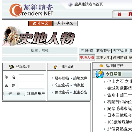
設萬維讀者為首頁
首
版主：
無極
五 味 齋
茗香茶語
天下論壇
史地人物
軍事天地
跨國婚姻
論壇排行榜
登錄論壇
用戶桌面
筆 名：
發布新帖
論壇文庫
他山之石 之
忘記密碼
簡潔版
密 碼：
秦城監獄那些
修改密碼
版主公告
註冊新用戶
告別中國二
梅蘭芳和兩
紀念毛澤東
日本三億現金
105歲珍珠
那個炎熱夏