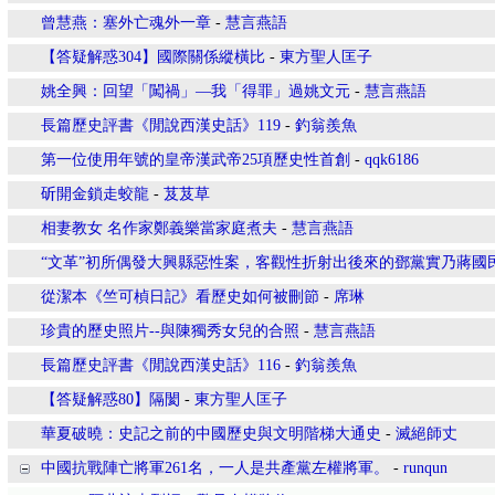
曾慧燕：塞外亡魂外一章
-
慧言燕語
【答疑解惑304】國際關係縱橫比
-
東方聖人匡子
姚全興：回望「闖禍」—我「得罪」過姚文元
-
慧言燕語
長篇歷史評書《閒說西漢史話》119
-
釣翁羨魚
第一位使用年號的皇帝漢武帝25項歷史性首創
-
qqk6186
斫開金鎖走蛟龍
-
芨芨草
相妻教女 名作家鄭義樂當家庭煮夫
-
慧言燕語
“文革”初所偶發大興縣惡性案，客觀性折射出後來的鄧黨實乃蔣國
從潔本《竺可楨日記》看歷史如何被刪節
-
席琳
珍貴的歷史照片--與陳獨秀女兒的合照
-
慧言燕語
長篇歷史評書《閒說西漢史話》116
-
釣翁羨魚
【答疑解惑80】隔閡
-
東方聖人匡子
華夏破曉：史記之前的中國歷史與文明階梯大通史
-
滅絕師丈
中國抗戰陣亡將軍261名，一人是共產黨左權將軍。
-
runqun