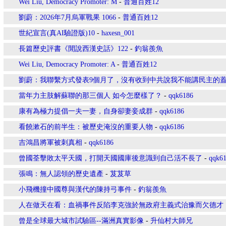
Wei Liu, Democracy Promoter: M
-
普通百姓12
劉蔚：2026年7月烏軍戰果 1066
-
普通百姓12
世紀宣言(真AI驗證版)10
-
haxesn_001
長篇歷史評書《閒說西漢史話》122
-
釣翁羨魚
Wei Liu, Democracy Promoter: A
-
普通百姓12
劉蔚：我聯繫方式發表9個月了，沒有收到中共說我不能講民主的
當年力主肢解蘇聯的那三個人 如今怎麼樣了？
-
qqk6186
康有為極力提倡一夫一妻，自身卻妻妾成群
-
qqk6186
看饒漱石的前半生：被歷史淹沒的重要人物
-
qqk6186
吉鴻昌將軍被刺真相
-
qqk6186
曾國荃擊敗太平天國，打開天國國庫後意識到自己活不長了
-
qqk6
張鳴：無人認領的歷史遺產
-
芨芨草
小飛機撞中國尊與漢代的陳持弓事件
-
釣翁羨魚
人在做天在看：血禍事件反陷李克強於無政府主義式治豫而欠德才
曾是全球最大城市試驗區--滿洲真實影像
-
升仙村大師兄