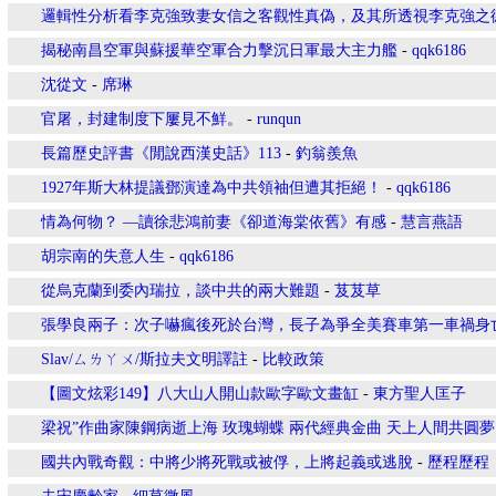
邏輯性分析看李克強致妻女信之客觀性真偽，及其所透視李克強之
揭秘南昌空軍與蘇援華空軍合力擊沉日軍最大主力艦
-
qqk6186
沈從文
-
席琳
官屠，封建制度下屢見不鮮。
-
runqun
長篇歷史評書《閒說西漢史話》113
-
釣翁羨魚
1927年斯大林提議鄧演達為中共領袖但遭其拒絕！
-
qqk6186
情為何物？ —讀徐悲鴻前妻《卻道海棠依舊》有感
-
慧言燕語
胡宗南的失意人生
-
qqk6186
從烏克蘭到委內瑞拉，談中共的兩大難題
-
芨芨草
張學良兩子：次子嚇瘋後死於台灣，長子為爭全美賽車第一車禍身
Slav/ㄙㄌㄚㄨ/斯拉夫文明譯註
-
比較政策
【圖文炫彩149】八大山人開山款歐字歐文畫缸
-
東方聖人匡子
梁祝”作曲家陳鋼病逝上海 玫瑰蝴蝶 兩代經典金曲 天上人間共圓夢
國共內戰奇觀：中將少將死戰或被俘，上將起義或逃脫
-
歷程歷程