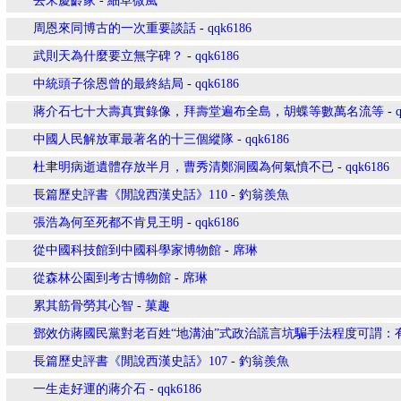
去宋慶齡家
-
細草微風
周恩來同博古的一次重要談話
-
qqk6186
武則天為什麼要立無字碑？
-
qqk6186
中統頭子徐恩曾的最終結局
-
qqk6186
蔣介石七十大壽真實錄像，拜壽堂遍布全島，胡蝶等數萬名流等
-
中國人民解放軍最著名的十三個縱隊
-
qqk6186
杜聿明病逝遺體存放半月，曹秀清鄭洞國為何氣憤不已
-
qqk6186
長篇歷史評書《閒說西漢史話》110
-
釣翁羨魚
張浩為何至死都不肯見王明
-
qqk6186
從中國科技館到中國科學家博物館
-
席琳
從森林公園到考古博物館
-
席琳
累其筋骨勞其心智
-
菓趣
鄧效仿蔣國民黨對老百姓“地溝油”式政治謊言坑騙手法程度可謂：
長篇歷史評書《閒說西漢史話》107
-
釣翁羨魚
一生走好運的蔣介石
-
qqk6186