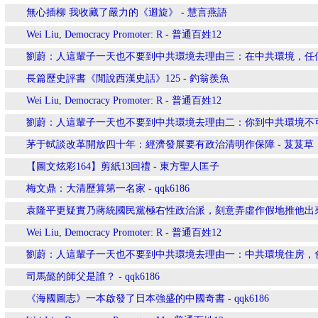
無心插柳 我收藏了嚴力的《迴旋》
-
慧言燕語
Wei Liu, Democracy Promoter: R
-
普通百姓12
劉蔚：人這輩子一天也不要到中共環境去理由三：在中共環境，任
長篇歷史評書《閒說西漢史話》125
-
釣翁羨魚
Wei Liu, Democracy Promoter: R
-
普通百姓12
劉蔚：人這輩子一天也不要到中共環境去理由二：你到中共環境不
茅于軾談改革開放四十年：經濟發展要有政治清明作保障
-
芨芨草
【圖文炫彩164】剪紙13回禮
-
東方聖人匡子
梅文鼎：大清歷算第一名家
-
qqk6186
袁隆平更疑實乃蔣統國民黨極右性政治派，刻意弄虛作假地推他出
Wei Liu, Democracy Promoter: R
-
普通百姓12
劉蔚：人這輩子一天也不要到中共環境去理由一：中共環境住房，
司馬懿的師父是誰？
-
qqk6186
《海國圖志》一本啟發了日本強盛的中國奇書
-
qqk6186