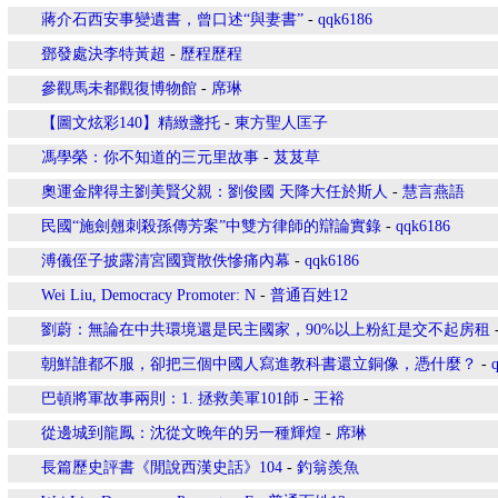
蔣介石西安事變遺書，曾口述“與妻書”
-
qqk6186
鄧發處決李特黃超
-
歷程歷程
參觀馬未都觀復博物館
-
席琳
【圖文炫彩140】精緻盞托
-
東方聖人匡子
馮學榮：你不知道的三元里故事
-
芨芨草
奧運金牌得主劉美賢父親：劉俊國 天降大任於斯人
-
慧言燕語
民國“施劍翹刺殺孫傳芳案”中雙方律師的辯論實錄
-
qqk6186
溥儀侄子披露清宮國寶散佚慘痛內幕
-
qqk6186
Wei Liu, Democracy Promoter: N
-
普通百姓12
劉蔚：無論在中共環境還是民主國家，90%以上粉紅是交不起房租
朝鮮誰都不服，卻把三個中國人寫進教科書還立銅像，憑什麼？
-
巴頓將軍故事兩則：1. 拯救美軍101師
-
王裕
從邊城到龍鳳：沈從文晚年的另一種輝煌
-
席琳
長篇歷史評書《閒說西漢史話》104
-
釣翁羨魚