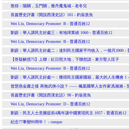
敦煌：陽關，玉門關，雅丹魔鬼城
-
老冬兒
長篇歷史評書《閒說西漢史話》101
-
釣翁羨魚
Wei Liu, Democracy Promoter: B
-
普通百姓12
劉蔚：華人講民主好處三：有地球業績 1060
-
普通百姓12
Wei Liu, Democracy Promoter: B
-
普通百姓12
劉蔚：華人講民主好處二：達到民主國家平均收入，一個月2000
-
【答疑解惑75】上聯：紅日照大地，下聯您請
-
東方聖人匡子
Wei Liu, Democracy Promoter: B
-
普通百姓12
劉蔚：華人講民主好處一：獲得民主國家國籍，最大的人生機會 1
曾慧燕金庸之後 再無武俠小說？ —— 楓葉國華人女作家馮湘湘
-
長篇歷史評書《閒說西漢史話》98
-
釣翁羨魚
Wei Liu, Democracy Promoter: D
-
普通百姓12
劉蔚：民主人士意圖提前4萬年讓中國實現民主 1057
-
普通百姓12
紀念77事變89周年！
-
runqun