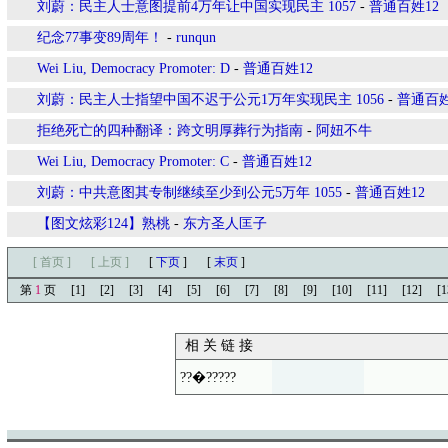
刘蔚：民主人士意图提前4万年让中国实现民主 1057
-
普通百姓12
纪念77事变89周年！
-
runqun
Wei Liu, Democracy Promoter: D
-
普通百姓12
刘蔚：民主人士指望中国不迟于公元1万年实现民主 1056
-
普通百姓
拒绝死亡的四种翻译：跨文明厚葬行为指南
-
阿妞不牛
Wei Liu, Democracy Promoter: C
-
普通百姓12
刘蔚：中共意图其专制继续至少到公元5万年 1055
-
普通百姓12
【图文炫彩124】熟桃
-
东方圣人匡子
[ 首页 ]
[ 上页 ]
[
下页
]
[
末页
]
第
1
页
[1]
[2]
[3]
[4]
[5]
[6]
[7]
[8]
[9]
[10]
[11]
[12]
[1
相 关 链 接
??�?????