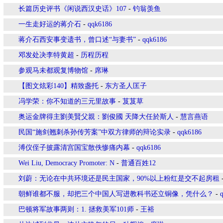
长篇历史评书《闲说西汉史话》107
-
钓翁羡鱼
一生走好运的蒋介石
-
qqk6186
蒋介石西安事变遗书，曾口述“与妻书”
-
qqk6186
邓发处决李特黄超
-
历程历程
参观马未都观复博物馆
-
席琳
【图文炫彩140】精致盏托
-
东方圣人匡子
冯学荣：你不知道的三元里故事
-
芨芨草
奥运金牌得主劉美賢父親：劉俊國 天降大任於斯人
-
慧言燕语
民国“施剑翘刺杀孙传芳案”中双方律师的辩论实录
-
qqk6186
溥仪侄子披露清宫国宝散佚惨痛内幕
-
qqk6186
Wei Liu, Democracy Promoter: N
-
普通百姓12
刘蔚：无论在中共环境还是民主国家，90%以上粉红是交不起房租
朝鲜谁都不服，却把三个中国人写进教科书还立铜像，凭什么？
-
巴顿将军故事两则：1. 拯救美军101师
-
王裕