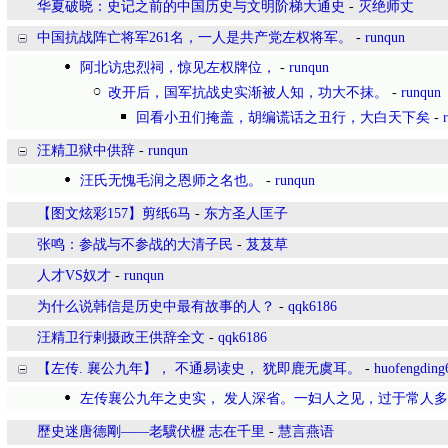
华夏破晓：史记之前的中国历史与文明阶梯大通史
-
灭绝师丈
中国抗战阵亡将军261名，一人是共产党左权将军。
-
runqun
阿北访忠烈祠，惊见左权牌位，
-
runqun
改开后，国军抗战史实渐被人知，功大不抹。
-
runqun
回看小丑们掩盖，胡编谎话之丑行，大白天下矣
-
汪精卫狱中供辞
-
runqun
汪氏无愧毛润之恩师之名也。
-
runqun
【图文炫彩157】剪纸6马
-
东方圣人匡子
张鸣：参战与不参战的大清子民
-
芨芨草
人才VS奴才
-
runqun
为什么说韩信是历史中最有故事的人？
-
qqk6186
汪精卫行剌摄政王供辞全文
-
qqk6186
【左传. 襄公九年】， 不通易读史， 犹即鹿无虞耳。
-
huofengding
左传襄公九年之史实， 发人深省。一妇人之见，过于常人
歷史迷唐德剛——老驥伏櫪 志在千里
-
慧言燕语