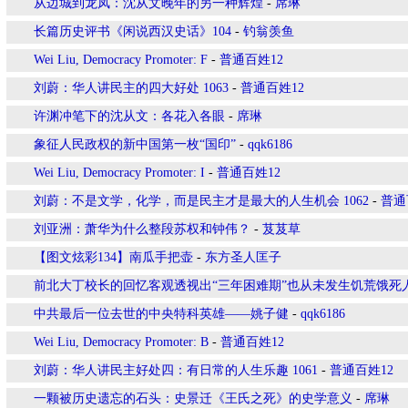
从边城到龙凤：沈从文晚年的另一种辉煌
-
席琳
长篇历史评书《闲说西汉史话》104
-
钓翁羡鱼
Wei Liu, Democracy Promoter: F
-
普通百姓12
刘蔚：华人讲民主的四大好处 1063
-
普通百姓12
许渊冲笔下的沈从文：各花入各眼
-
席琳
象征人民政权的新中国第一枚“国印”
-
qqk6186
Wei Liu, Democracy Promoter: I
-
普通百姓12
刘蔚：不是文学，化学，而是民主才是最大的人生机会 1062
-
普通
刘亚洲：萧华为什么整段苏权和钟伟？
-
芨芨草
【图文炫彩134】南瓜手把壶
-
东方圣人匡子
前北大丁校长的回忆客观透视出“三年困难期”也从未发生饥荒饿死
中共最后一位去世的中央特科英雄——姚子健
-
qqk6186
Wei Liu, Democracy Promoter: B
-
普通百姓12
刘蔚：华人讲民主好处四：有日常的人生乐趣 1061
-
普通百姓12
一颗被历史遗忘的石头：史景迁《王氏之死》的史学意义
-
席琳