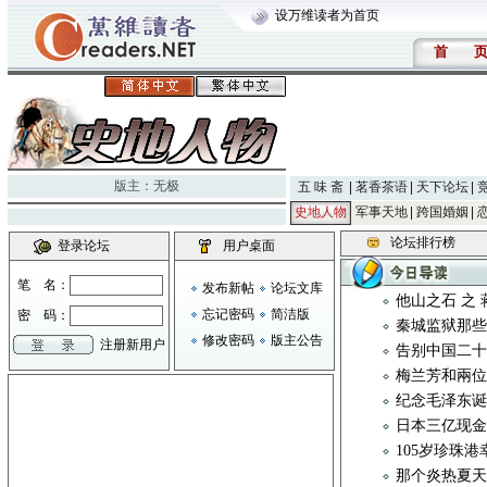
设万维读者为首页
首
版主：
无极
五 味 斋
茗香茶语
天下论坛
史地人物
军事天地
跨国婚姻
论坛排行榜
登录论坛
用户桌面
笔 名：
发布新帖
论坛文库
他山之石 之
忘记密码
简洁版
密 码：
秦城监狱那些
修改密码
版主公告
注册新用户
告别中国二
梅兰芳和兩
纪念毛泽东
日本三亿现金
105岁珍珠
那个炎热夏