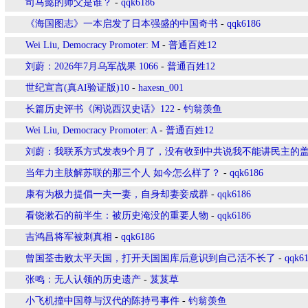
司马懿的师父是谁？
-
qqk6186
《海国图志》一本启发了日本强盛的中国奇书
-
qqk6186
Wei Liu, Democracy Promoter: M
-
普通百姓12
刘蔚：2026年7月乌军战果 1066
-
普通百姓12
世纪宣言(真AI验证版)10
-
haxesn_001
长篇历史评书《闲说西汉史话》122
-
钓翁羡鱼
Wei Liu, Democracy Promoter: A
-
普通百姓12
刘蔚：我联系方式发表9个月了，没有收到中共说我不能讲民主的
当年力主肢解苏联的那三个人 如今怎么样了？
-
qqk6186
康有为极力提倡一夫一妻，自身却妻妾成群
-
qqk6186
看饶漱石的前半生：被历史淹没的重要人物
-
qqk6186
吉鸿昌将军被刺真相
-
qqk6186
曾国荃击败太平天国，打开天国国库后意识到自己活不长了
-
qqk6
张鸣：无人认领的历史遗产
-
芨芨草
小飞机撞中国尊与汉代的陈持弓事件
-
钓翁羡鱼