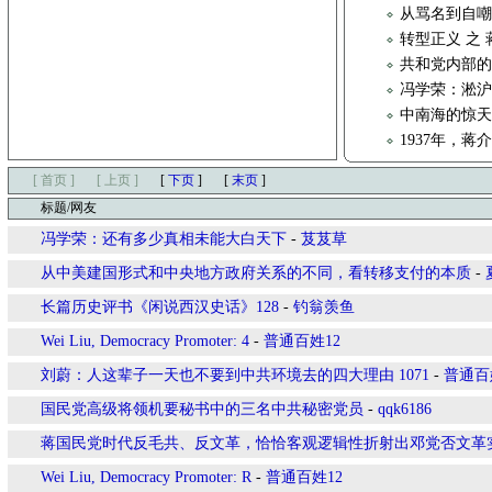
从骂名到自
转型正义 之
共和党内部的
冯学荣：淞
中南海的惊
1937年，
[ 首页 ]
[ 上页 ]
[
下页
]
[
末页
]
标题/网友
冯学荣：还有多少真相未能大白天下
-
芨芨草
从中美建国形式和中央地方政府关系的不同，看转移支付的本质
-
长篇历史评书《闲说西汉史话》128
-
钓翁羡鱼
Wei Liu, Democracy Promoter: 4
-
普通百姓12
刘蔚：人这辈子一天也不要到中共环境去的四大理由 1071
-
普通百
国民党高级将领机要秘书中的三名中共秘密党员
-
qqk6186
蒋国民党时代反毛共、反文革，恰恰客观逻辑性折射出邓党否文革
Wei Liu, Democracy Promoter: R
-
普通百姓12