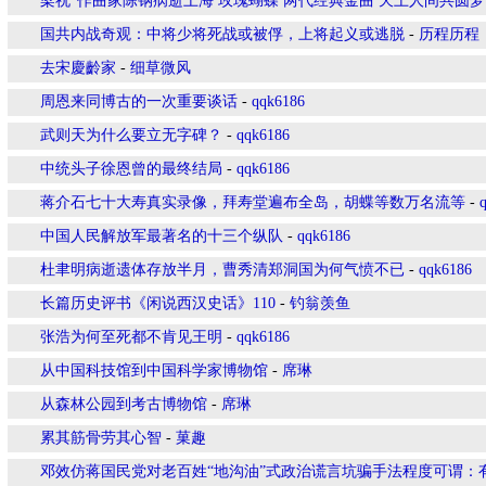
梁祝”作曲家陈钢病逝上海 玫瑰蝴蝶 两代经典金曲 天上人间共圆梦
国共内战奇观：中将少将死战或被俘，上将起义或逃脱
-
历程历程
去宋慶齡家
-
细草微风
周恩来同博古的一次重要谈话
-
qqk6186
武则天为什么要立无字碑？
-
qqk6186
中统头子徐恩曾的最终结局
-
qqk6186
蒋介石七十大寿真实录像，拜寿堂遍布全岛，胡蝶等数万名流等
-
中国人民解放军最著名的十三个纵队
-
qqk6186
杜聿明病逝遗体存放半月，曹秀清郑洞国为何气愤不已
-
qqk6186
长篇历史评书《闲说西汉史话》110
-
钓翁羡鱼
张浩为何至死都不肯见王明
-
qqk6186
从中国科技馆到中国科学家博物馆
-
席琳
从森林公园到考古博物馆
-
席琳
累其筋骨劳其心智
-
菓趣
邓效仿蒋国民党对老百姓“地沟油”式政治谎言坑骗手法程度可谓：