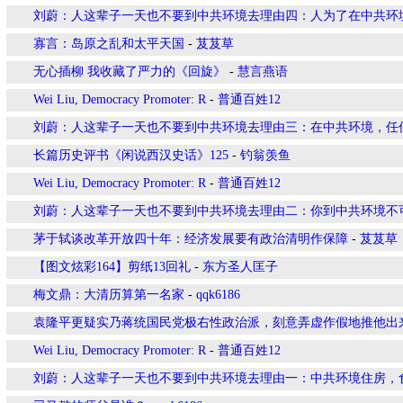
刘蔚：人这辈子一天也不要到中共环境去理由四：人为了在中共环
寡言：岛原之乱和太平天国
-
芨芨草
无心插柳 我收藏了严力的《回旋》
-
慧言燕语
Wei Liu, Democracy Promoter: R
-
普通百姓12
刘蔚：人这辈子一天也不要到中共环境去理由三：在中共环境，任
长篇历史评书《闲说西汉史话》125
-
钓翁羡鱼
Wei Liu, Democracy Promoter: R
-
普通百姓12
刘蔚：人这辈子一天也不要到中共环境去理由二：你到中共环境不
茅于轼谈改革开放四十年：经济发展要有政治清明作保障
-
芨芨草
【图文炫彩164】剪纸13回礼
-
东方圣人匡子
梅文鼎：大清历算第一名家
-
qqk6186
袁隆平更疑实乃蒋统国民党极右性政治派，刻意弄虚作假地推他出
Wei Liu, Democracy Promoter: R
-
普通百姓12
刘蔚：人这辈子一天也不要到中共环境去理由一：中共环境住房，