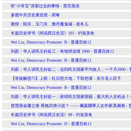
听“小常宝”讲那过去的事情
-
慧言燕语
参观中共历史展览馆
-
席琳
敦煌：阳关，玉门关，雅丹魔鬼城
-
老冬儿
长篇历史评书《闲说西汉史话》101
-
钓翁羡鱼
Wei Liu, Democracy Promoter: B
-
普通百姓12
刘蔚：华人讲民主好处三：有地球业绩 1060
-
普通百姓12
Wei Liu, Democracy Promoter: B
-
普通百姓12
刘蔚：华人讲民主好处二：达到民主国家平均收入，一个月2000
-
【答疑解惑75】上联：红日照大地，下联您请
-
东方圣人匡子
Wei Liu, Democracy Promoter: B
-
普通百姓12
刘蔚：华人讲民主好处一：获得民主国家国籍，最大的人生机会 1
曾慧燕金庸之後 再無武俠小說？ —— 楓葉國華人女作家馮湘湘
-
长篇历史评书《闲说西汉史话》98
-
钓翁羡鱼
Wei Liu, Democracy Promoter: D
-
普通百姓12