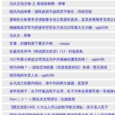
沈从文说文物 之 真假游春图
-
席琳
国共内战奇事：国民政府不战而弃守南京
-
历程历程
逻辑性分析看李克强致妻女信之客观性真伪，及其所透视李克强之
揭秘南昌空军与苏援华空军合力击沉日军最大主力舰
-
qqk6186
沈从文
-
席琳
官屠，封建制度下屡见不鲜。
-
runqun
长篇历史评书《闲说西汉史话》113
-
钓翁羡鱼
1927年斯大林提议邓演达为中共领袖但遭其拒绝！
-
qqk6186
情为何物？ —读徐悲鴻前妻《却道海棠依旧》有感
-
慧言燕语
胡宗南的失意人生
-
qqk6186
从乌克兰到委内瑞拉，谈中共的两大难题
-
芨芨草
张学良两子：次子吓疯后死于台湾，长子为争全美赛车第一车祸身
Slav/ㄙㄌㄚㄨ/斯拉夫文明译注
-
比较政策
【图文炫彩149】八大山人开山款欧字欧文画缸
-
东方圣人匡子