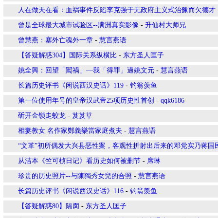
人在做天在看：血祸事件反陷李克强于无政府主义式治豫而欠德才
曾是全球最大城市试验区--满洲真实影像
-
升仙村大师兄
曾慧燕：塞外亡魂外一章
-
慧言燕语
【答疑解惑304】国际关系纵横比
-
东方圣人匡子
姚全興：回望「闖禍」—我「得罪」過姚文元
-
慧言燕语
长篇历史评书《闲说西汉史话》119
-
钓翁羡鱼
第一位使用年号的皇帝汉武帝25项历史性首创
-
qqk6186
斫开金锁走蛟龙
-
芨芨草
相妻教女 名作家鄭義樂當家庭煮夫
-
慧言燕语
“文革”初所偶发大兴县恶性案，客观性折射出后来的邓党实乃蒋国
从洁本《竺可桢日记》看历史如何被删节
-
席琳
珍贵的历史照片--与陳獨秀女兒的合照
-
慧言燕语
长篇历史评书《闲说西汉史话》116
-
钓翁羡鱼
【答疑解惑80】隔阂
-
东方圣人匡子