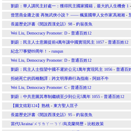
劉蔚：華人講民主好處一：獲得民主國家國籍，最大的人生機會 1
曾慧燕金庸之後 再無武俠小說？ —— 楓葉國華人女作家馮湘湘
-
長篇歷史評書《閒說西漢史話》98
-
釣翁羨魚
Wei Liu, Democracy Promoter: D
-
普通百姓12
劉蔚：民主人士意圖提前4萬年讓中國實現民主 1057
-
普通百姓12
紀念77事變89周年！
-
runqun
Wei Liu, Democracy Promoter: D
-
普通百姓12
劉蔚：民主人士指望中國不遲於公元1萬年實現民主 1056
-
普通百姓
拒絕死亡的四種翻譯：跨文明厚葬行為指南
-
阿妞不牛
Wei Liu, Democracy Promoter: C
-
普通百姓12
劉蔚：中共意圖其專制繼續至少到公元5萬年 1055
-
普通百姓12
【圖文炫彩124】熟桃
-
東方聖人匡子
長篇歷史評書《閒說西漢史話》95
-
釣翁羨魚
當代Ukraina/ㄨㄎㄌㄚㄧㄋㄚ/烏克蘭簡歷
-
比較政策