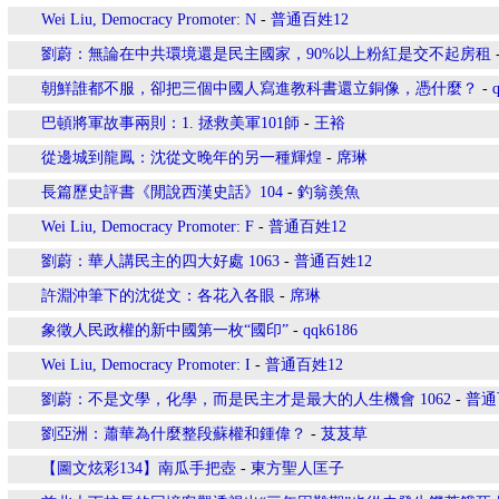
Wei Liu, Democracy Promoter: N
-
普通百姓12
劉蔚：無論在中共環境還是民主國家，90%以上粉紅是交不起房租
朝鮮誰都不服，卻把三個中國人寫進教科書還立銅像，憑什麼？
-
巴頓將軍故事兩則：1. 拯救美軍101師
-
王裕
從邊城到龍鳳：沈從文晚年的另一種輝煌
-
席琳
長篇歷史評書《閒說西漢史話》104
-
釣翁羨魚
Wei Liu, Democracy Promoter: F
-
普通百姓12
劉蔚：華人講民主的四大好處 1063
-
普通百姓12
許淵沖筆下的沈從文：各花入各眼
-
席琳
象徵人民政權的新中國第一枚“國印”
-
qqk6186
Wei Liu, Democracy Promoter: I
-
普通百姓12
劉蔚：不是文學，化學，而是民主才是最大的人生機會 1062
-
普通
劉亞洲：蕭華為什麼整段蘇權和鍾偉？
-
芨芨草
【圖文炫彩134】南瓜手把壺
-
東方聖人匡子