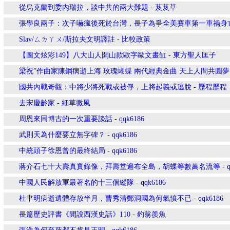
從烏克蘭到委內瑞拉，談中共的兩大難題
-
芨芨草
張學良兩子：次子嚇瘋後死於台灣，長子為爭全美賽車第一車禍身
Slav/ㄙㄌㄚㄨ/斯拉夫文明譯註
-
比較政策
【圖文炫彩149】八大山人開山款歐字歐文畫缸
-
東方聖人匡子
梁祝”作曲家陳鋼病逝上海 玫瑰蝴蝶 兩代經典金曲 天上人間共圓夢
國共內戰奇觀：中將少將死戰或被俘，上將起義或逃脫
-
歷程歷程
去宋慶齡家
-
細草微風
周恩來同博古的一次重要談話
-
qqk6186
武則天為什麼要立無字碑？
-
qqk6186
中統頭子徐恩曾的最終結局
-
qqk6186
蔣介石七十大壽真實錄像，拜壽堂遍布全島，胡蝶等數萬名流等
-
中國人民解放軍最著名的十三個縱隊
-
qqk6186
杜聿明病逝遺體存放半月，曹秀清鄭洞國為何氣憤不已
-
qqk6186
長篇歷史評書《閒說西漢史話》110
-
釣翁羨魚