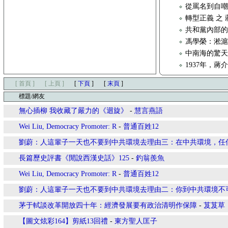
從罵名到自
轉型正義 之
共和黨內部的
馮學榮：淞
中南海的驚
1937年，
[ 首頁 ]
[ 上頁 ]
[
下頁
]
[
末頁
]
標題/網友
無心插柳 我收藏了嚴力的《迴旋》
-
慧言燕語
Wei Liu, Democracy Promoter: R
-
普通百姓12
劉蔚：人這輩子一天也不要到中共環境去理由三：在中共環境，任
長篇歷史評書《閒說西漢史話》125
-
釣翁羨魚
Wei Liu, Democracy Promoter: R
-
普通百姓12
劉蔚：人這輩子一天也不要到中共環境去理由二：你到中共環境不
茅于軾談改革開放四十年：經濟發展要有政治清明作保障
-
芨芨草
【圖文炫彩164】剪紙13回禮
-
東方聖人匡子