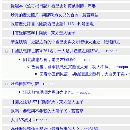
從潔本《竺可楨日記》看歷史如何被刪節
-
席琳
珍貴的歷史照片--與陳獨秀女兒的合照
-
慧言燕語
長篇歷史評書《閒說西漢史話》116
-
釣翁羨魚
【答疑解惑80】隔閡
-
東方聖人匡子
華夏破曉：史記之前的中國歷史與文明階梯大通史
-
滅絕師丈
中國抗戰陣亡將軍261名，一人是共產黨左權將軍。
-
runqun
阿北訪忠烈祠，驚見左權牌位，
-
runqun
改開後，國軍抗戰史實漸被人知，功大不抹。
-
runqun
回看小丑們掩蓋，胡編謊話之醜行，大白天下矣
-
汪精衛獄中供辭
-
runqun
汪氏無愧毛潤之恩師之名也。
-
runqun
【圖文炫彩157】剪紙6馬
-
東方聖人匡子
張鳴：參戰與不參戰的大清子民
-
芨芨草
人才VS奴才
-
runqun
為什麼說韓信是歷史中最有故事的人？
-
qqk6186