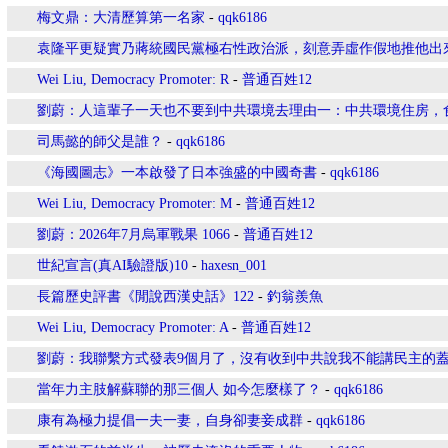
梅文鼎：大清歷算第一名家
-
qqk6186
袁隆平更疑實乃蔣統國民黨極右性政治派，刻意弄虛作假地推他出
Wei Liu, Democracy Promoter: R
-
普通百姓12
劉蔚：人這輩子一天也不要到中共環境去理由一：中共環境住房，
司馬懿的師父是誰？
-
qqk6186
《海國圖志》一本啟發了日本強盛的中國奇書
-
qqk6186
Wei Liu, Democracy Promoter: M
-
普通百姓12
劉蔚：2026年7月烏軍戰果 1066
-
普通百姓12
世紀宣言(真AI驗證版)10
-
haxesn_001
長篇歷史評書《閒說西漢史話》122
-
釣翁羨魚
Wei Liu, Democracy Promoter: A
-
普通百姓12
劉蔚：我聯繫方式發表9個月了，沒有收到中共說我不能講民主的
當年力主肢解蘇聯的那三個人 如今怎麼樣了？
-
qqk6186
康有為極力提倡一夫一妻，自身卻妻妾成群
-
qqk6186