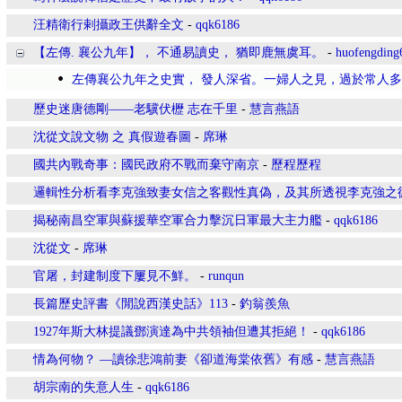
汪精衛行剌攝政王供辭全文
-
qqk6186
【左傳. 襄公九年】， 不通易讀史， 猶即鹿無虞耳。
-
huofengding
左傳襄公九年之史實， 發人深省。一婦人之見，過於常人
歷史迷唐德剛——老驥伏櫪 志在千里
-
慧言燕語
沈從文說文物 之 真假遊春圖
-
席琳
國共內戰奇事：國民政府不戰而棄守南京
-
歷程歷程
邏輯性分析看李克強致妻女信之客觀性真偽，及其所透視李克強之
揭秘南昌空軍與蘇援華空軍合力擊沉日軍最大主力艦
-
qqk6186
沈從文
-
席琳
官屠，封建制度下屢見不鮮。
-
runqun
長篇歷史評書《閒說西漢史話》113
-
釣翁羨魚
1927年斯大林提議鄧演達為中共領袖但遭其拒絕！
-
qqk6186
情為何物？ —讀徐悲鴻前妻《卻道海棠依舊》有感
-
慧言燕語
胡宗南的失意人生
-
qqk6186