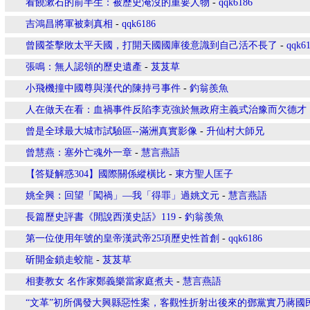
看饒漱石的前半生：被歷史淹沒的重要人物
-
qqk6186
吉鴻昌將軍被刺真相
-
qqk6186
曾國荃擊敗太平天國，打開天國國庫後意識到自己活不長了
-
qqk6
張鳴：無人認領的歷史遺產
-
芨芨草
小飛機撞中國尊與漢代的陳持弓事件
-
釣翁羨魚
人在做天在看：血禍事件反陷李克強於無政府主義式治豫而欠德才
曾是全球最大城市試驗區--滿洲真實影像
-
升仙村大師兄
曾慧燕：塞外亡魂外一章
-
慧言燕語
【答疑解惑304】國際關係縱橫比
-
東方聖人匡子
姚全興：回望「闖禍」—我「得罪」過姚文元
-
慧言燕語
長篇歷史評書《閒說西漢史話》119
-
釣翁羨魚
第一位使用年號的皇帝漢武帝25項歷史性首創
-
qqk6186
斫開金鎖走蛟龍
-
芨芨草
相妻教女 名作家鄭義樂當家庭煮夫
-
慧言燕語
“文革”初所偶發大興縣惡性案，客觀性折射出後來的鄧黨實乃蔣國