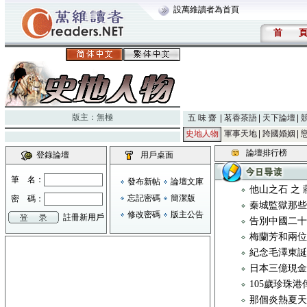
設萬維讀者為首頁
首
版主：
無極
五 味 齋
茗香茶語
天下論壇
史地人物
軍事天地
跨國婚姻
論壇排行榜
登錄論壇
用戶桌面
筆 名：
發布新帖
論壇文庫
他山之石 之
忘記密碼
簡潔版
密 碼：
秦城監獄那些
修改密碼
版主公告
註冊新用戶
告別中國二
梅蘭芳和兩
紀念毛澤東
日本三億現金
105歲珍珠
那個炎熱夏