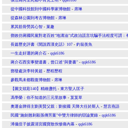
張浩為何至死都不肯見王明
-
qqk6186
從中國科技館到中國科學家博物館
-
席琳
從森林公園到考古博物館
-
席琳
累其筋骨勞其心智
-
菓趣
鄧效仿蔣國民黨對老百姓“地溝油”式政治謊言坑騙手法程度可謂：
長篇歷史評書《閒說西漢史話》107
-
釣翁羨魚
一生走好運的蔣介石
-
qqk6186
蔣介石西安事變遺書，曾口述“與妻書”
-
qqk6186
鄧發處決李特黃超
-
歷程歷程
參觀馬未都觀復博物館
-
席琳
【圖文炫彩140】精緻盞托
-
東方聖人匡子
馮學榮：你不知道的三元里故事
-
芨芨草
奧運金牌得主劉美賢父親：劉俊國 天降大任於斯人
-
慧言燕語
民國“施劍翹刺殺孫傳芳案”中雙方律師的辯論實錄
-
qqk6186
溥儀侄子披露清宮國寶散佚慘痛內幕
-
qqk6186