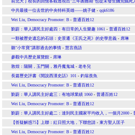
前北大丁校長的回憶客觀透視出“三年困難期”也從未發生饑荒餓死
中共最後一位去世的中央特科英雄——姚子健
-
qqk6186
Wei Liu, Democracy Promoter: B
-
普通百姓12
劉蔚：華人講民主好處四：有日常的人生樂趣 1061
-
普通百姓12
一顆被歷史遺忘的石頭：史景遷《王氏之死》的史學意義
-
席琳
聽“小常寶”講那過去的事情
-
慧言燕語
參觀中共歷史展覽館
-
席琳
敦煌：陽關，玉門關，雅丹魔鬼城
-
老冬兒
長篇歷史評書《閒說西漢史話》101
-
釣翁羨魚
Wei Liu, Democracy Promoter: B
-
普通百姓12
劉蔚：華人講民主好處三：有地球業績 1060
-
普通百姓12
Wei Liu, Democracy Promoter: B
-
普通百姓12
劉蔚：華人講民主好處二：達到民主國家平均收入，一個月2000
-
【答疑解惑75】上聯：紅日照大地，下聯您請
-
東方聖人匡子
Wei Liu, Democracy Promoter: B
-
普通百姓12