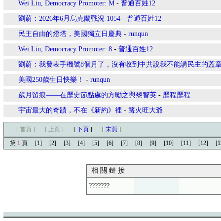
Wei Liu, Democracy Promoter: M
-
普通百姓12
劉蔚：2026年6月烏克蘭戰況 1054
-
普通百姓12
民主自由的燈塔，美國獨立日慶典
-
runqun
Wei Liu, Democracy Promoter: 8
-
普通百姓12
劉蔚：我發表手機號8個月了，沒有收到中共說我不能講民主的蓋
美國250歲生日快樂！
-
runqun
歲月留痕——在歷史節點處的方勵之與黎智英
-
歷程歷程
宇宙最大的奇蹟，不在《新約》裡
-
篝火旺大爺
[ 首頁 ]
[ 上頁 ]
[
下頁
]
[
末頁
]
第
1
頁
[1]
[2]
[3]
[4]
[5]
[6]
[7]
[8]
[9]
[10]
[11]
[12]
[1
相 關 鏈 接
???????