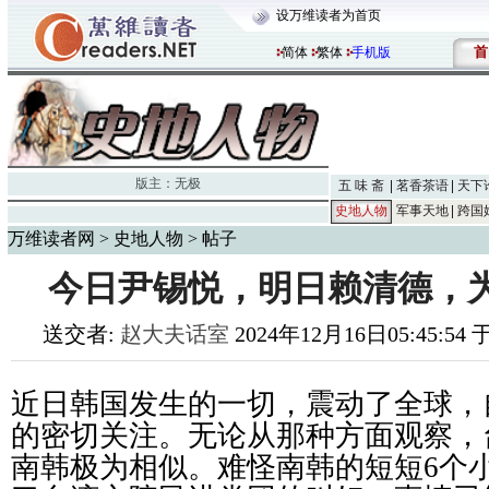
设万维读者为首页
首
简体
繁体
手机版
版主：
无极
五 味 斋
茗香茶语
天下
史地人物
军事天地
跨国
万维读者网
>
史地人物
> 帖子
今日尹锡悦，明日赖清德，
送交者:
赵大夫话室
2024年12月16日05:45:54
近日韩国发生的一切，震动了全球，
的密切关注。无论从那种方面观察，
南韩极为相似。难怪南韩的短短6个