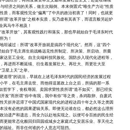
乃政治与经济之间的关系，做主次颠倒、本末倒置式“唯生产力论”性质
性质，而客观性完全“偏离”了中共的政治初衷了！同时，也就更
所谓“改革开放”之根本实质，实乃虚有其表下，而谎言般另起炉
全风马牛不相及！

所为！

经始自于毛主席生前战略远见性所制定、所决策、所启动、所奠
家达至工业化、自主尖端科技民族化、国防步入现代化进程等，
，再进而不断延续、衍生着发展壮大、再壮大、而更壮大至
“卫星上天”之举。

小平，在毛主席去世、而他得逞篡政上台之后，所搞的那一系
奴哲学下，丧权辱国、卖国求荣性质所谓“造不如买”、那已经实
同开发”而所谓“你中有我，我中有你”等之类，杀鸡取卵、自废武
性夭折并迟滞了中国式国家现代化的进程达四十年之久等之类因
本没有必然的因果逻辑关系。即便无论谁在位，都必然这么理所
政治遗产和遗志，而全力以赴地实现之。以便可令百姓的民生经
而更能常态化般回归田园或城乡之家庭式之安居乐业、享天伦之
的福祉。而非任何谁的个人意志可阻挡。
