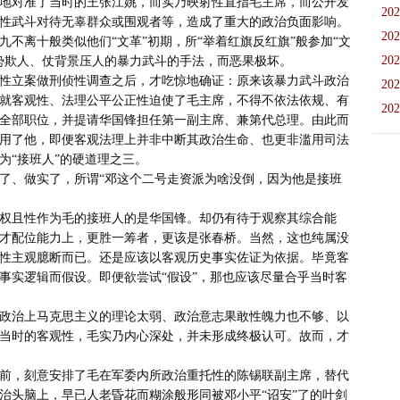
地对准了当时的王张江姚，而实乃映射性直指毛主席，而公开发
202
性武斗对待无辜群众或围观者等，造成了重大的政治负面影响。
202
不离十般类似他们“文革”初期，所“举着红旗反红旗”般参加“文
202
势欺人、仗背景压人的暴力武斗的手法，而恶果极坏。

202
就客观性、法理公平公正性迫使了毛主席，不得不依法依规、有
202
全部职位，并提请华国锋担任第一副主席、兼第代总理。由此而
用了他，即便客观法理上并非中断其政治生命、也更非滥用司法
“接班人”的硬道理之三。

才配位能力上，更胜一筹者，更该是张春桥。当然，这也纯属没
性主观臆断而已。还是应该以客观历史事实佐证为依据。毕竟客
事实逻辑而假设。即便欲尝试“假设”，那也应该尽量合乎当时客
政治上马克思主义的理论太弱、政治意志果敢性魄力也不够、以
当时的客观性，毛实乃内心深处，并未形成终极认可。故而，才
治头脑上，早已人老昏花而糊涂般形同被邓小平“诏安”了的叶剑