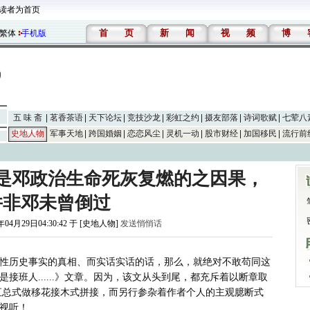
读者为首页
首
页
新
闻
视
频
博
繁体
手机版
五 味 斋
茗香茶语
天下论坛
竞技沙龙
彩虹之约
摄友部落
诗词歌赋
七荤八
史地人物
军事天地
跨国婚姻
恋恋风尘
灵机一动
股市财经
加国移民
流行前
是邓政治生命死灰复燃的之因果，
并非邓未曾倒过
年04月29日04:30:42 于 [史地人物]
发送悄悄话
接班人......》文章。因为，该文从头到尾，都充斥着以断章取
汇总式做移花接木式拼接，而另行参杂着作者个人的主观臆断式
视听！
