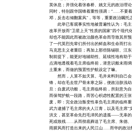
英休息；并强化着张春桥、姚文元的政治理论
同时，特别跟华国锋着重性强调：“......不要
邓，反击右倾翻案风”，等等，重要政治嘱托之举...
       此举已客观事实性地被普遍性认为：毛主席实乃意在政治性确保自己身后，即便那标志着国家真正意义的
改革开放而“卫星上天”性质的国家“四个现代
却也不能因此而被政治颜色革命而导致其所预
了一代英烈先辈们所付出的鲜血和生命而打出
马克思主义者重臣；再加上那些陈锡联、汪东
制前提下，能更好地辅助性、延续性地有助于华
点滴地透视着毛主席临终前，潜意识般未雨绸
土重来，而做的预置性护航设定了嘛。

       然而，人算不如天算。毛并未料到自己会这么快就撒手人寰，而主观意识上本想寄于其所临终重托的华国
锋，却在毛去世尸骨未寒之际，便政治肤浅幼
旦：自废武功般，毛主席临终前，所刻意为自
而保驾护航一段路，而苦心积虑性配置的王张
废，即：完全政治叛变性辜负毛主席的临终重
武力逮捕了毛主席的夫人江青，以及毛主席“
洪文，甚至革命先烈毛泽民的遗孤——无辜的
死或致残.......从而彻底葬送了毛主席、
雨腥风而打造出来的人民江山......而华的