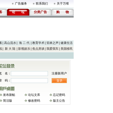
广告服务
联系我们
关于万维
客
论
坛
分类广告
购
物
素
高山流水
海 二 代
教育学术
笑林之声
健康生活
线
新 大 陆
影视娱乐
焦点房谈
我爱我车
美国移民
笔 名：
注册新用户
密 码：
发布新帖
论坛文库
忘记密码
简洁版
修改密码
版主公告