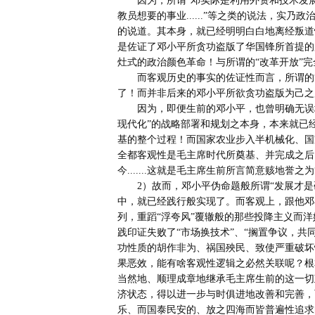
       因为，所谓“邓实际是利用外资和技术发展中国经济，再用发展资本主义最终发展社会主义，还是在继续
教员想要的事业......”等之类的说法，实
的说道。其本身，就已经明明白白地离经叛道
是佐证了邓小平所贪功盗版了华国锋所首提的
灶式的政治颜色革命！与所谓的“改革开放”完
       而客观历史的事实的佐证性而言，所谓的“改革开放”，其客观性践行和落实，那也早就始自于毛泽东时代
了！而并非后来的邓小平所欲贪功盗版为己之
       因为，即便生前的邓小平，也曾明确无误地坦诚过：所谓“改革开放就是搞四个现代化”。然而，这“四个
现代化”的战略部署和规划之本身，本来就已
基的整个过程！而国家农业步入半机械化、国
全都客观性是毛主席时代所奠基、并完成之后
今.......这就是毛主席生前所言简意赅地誉之为
       2）故而，邓小平伪命题般所谓“发展才是硬道理”的说法，早就在上述毛泽东时代的国民经济的发展过程
中，就已经践行般实现了。而客观上，跟他邓
列，重蹈“浮夸风”覆辙般的那些投降主义而洋
践印证失败了“市场换技术”、“搁置争议，共
功性质的胡作非为、祸国殃民、致使严重破坏
果恶效，能有啥客观性逻辑之必然关联呢？根
当然地、顺理成章地继承毛主席生前的这一切
济状态，得以进一步与时俱进地改善和完善，
乐、而国泰民安的、放之四海而皆普遍性追求