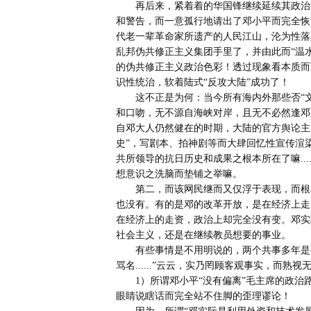
       再后来，紧着着的华国锋继续延续其政治肤浅幼稚病式，彻底政治投降主义般，罔顾众人一再善意性提醒
和警告，而一意孤行地请出了邓小平而完全恢
代老一辈革命家所遗产的人民江山，沦为性落
乱邦伪共修正主义集团手里了，并由此而“温
的伪共修正主义政治色彩！透过现象看本质而
识性统治，软着陆式“反攻大陆”成功了！

       这不正是为何：当今所有海内外那些否“文革”而否毛否共否社的网络政治舆论推手，其具体汉语遣词造句
和口吻，无不源自海峡对岸，且无不必然逢邓
自邓大人仍然健在的时期，大陆的官方舆论主
史”，写剧本、拍神剧等而大肆回忆性宣传渲
共所领导的抗日历史和成果之根本所在了嘛...
想意识之洗脑而垫铺之举嘛。

       第二，而该网民继而又仅浮于表现，而根本未能透视事物之本质而这么道：“那邓偏离毛的路线了吗，有
也没有。有的是邓的改革开放，是在经济上走
在经济上的走资，政治上却完全没有变。邓实
社会主义，还是在继续教员想要的事业。

       有些事情是不用明说的，两个共事多年是有默契的。两个人有相似的地方，他们都愿意为他们的事业背负
骂名......”云云，实乃罔顾客观事实，而
       1）所谓邓小平“没有偏离”毛主席的政治路线的说法，无论从理论上，抑或实践的客观事实上，纯属睁着
眼睛说瞎话而完全站不住脚的歪理谬论！
