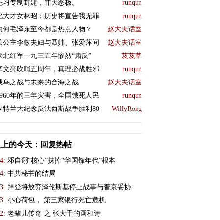
毛习专制封建，罪大恶极。
runqun
北大才女林昭：历史将宣告我无罪
runqun
为何毛泽东至今都是热点人物？
赵大夫话室
长公主李敏夫妇与聂帅、张爱萍间
赵大夫话室
陕北红军一九三五年惨烈“肃反”
芨芨草
李文亮吹哨五周年，真理必战胜邪
runqun
俄乌之战与未来的台海之战
赵大夫话室
1960年的三年灾害，全国饿死人民
runqun
亚特兰大纪念反法西斯战争胜利80
WillyRong
史上的今天：回复热帖
4:
邓自诩“核心”抹掉“华国锋年代”根本
4:
中共秘书的结局
3:
拜登将放弃泽伦斯基停止战事与普京妥协
3:
小心荷包， 第三家银行死亡危机
2:
老辈儿传奇 之 张大千的画和诗