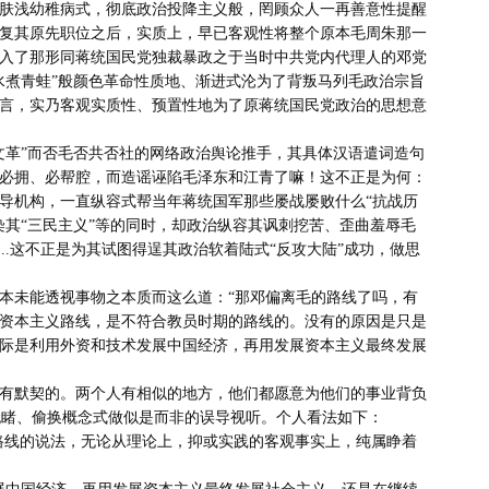
复其原先职位之后，实质上，早已客观性将整个原本毛周朱那一
入了那形同蒋统国民党独裁暴政之于当时中共党内代理人的邓党
水煮青蛙”般颜色革命性质地、渐进式沦为了背叛马列毛政治宗旨
言，实乃客观实质性、预置性地为了原蒋统国民党政治的思想意
必拥、必帮腔，而造谣诬陷毛泽东和江青了嘛！这不正是为何：
导机构，一直纵容式帮当年蒋统国军那些屡战屡败什么“抗战历
染其“三民主义”等的同时，却政治纵容其讽刺挖苦、歪曲羞辱毛
...这不正是为其试图得逞其政治软着陆式“反攻大陆”成功，做思
资本主义路线，是不符合教员时期的路线的。没有的原因是只是
际是利用外资和技术发展中国经济，再用发展资本主义最终发展
熟视无睹、偷换概念式做似是而非的误导视听。个人看法如下：
