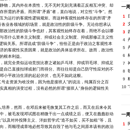
一
所需的矛盾。而所谓“矛盾”者，直白地说，对立性“斗争”。然
1
互为运行的客观性逻辑规矩。而这种客观性始终存在的所谓“矛
2
行各业各领域的职场里，就是政治性的阶级斗争。无论你想承认
那政治性的阶级斗争也好，其客观性始终存在着，而绝不会以哪
3
与否什么资本主义制度、抑或社会主义制度、抑或那修正主义性
4
逻辑关系。所谓说成“阶级斗争”，恰恰正是由于政治之客观性本
5
济的客观性实质因果，就是政治的具体追求所在。故而，政治性
6
的根本利益。

7
是自己直接扣球或射门而得分。而往往却是自己防守性应对的不
8
邓小平政治生涯的起起伏伏，也无不如此这般。

9
10
实真相的演变过程，没有必然的所谓“接班人”身份的逻辑性关
中，被毛发现邓试图在稍微干出一点成绩之后，便又在蠢蠢欲动
一
论”以及对外投降主义、洋奴哲学式“造不如买，买不如租”等，且
1
向，而顺理成章地必然导致其自毁了他与毛之间原本该有的政治