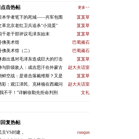
周点击热帖
更多>>
日本学者笔下的死城——共军包围
芨芨草
文革北京老红卫兵追杀“小混蛋”
芨芨草
四千老干部评议毛泽东始末
芨芨草
丹佛美术馆
巴蜀顽石
丹佛美术馆（二）
巴蜀顽石
林彪出逃对毛泽东造成巨大的打击
芨芨草
神与阶级敌人：成吉思汗在外蒙古
赵大夫话室
朝鲜空战：是谁击落戴维斯？又是
芨芨草
精彩：观江泽民、克林顿在西藏问
赵大夫话室
“我不干！”详解徐勤先拒命判刑
文礼
周回复热帖
民主VS封建，
runqun