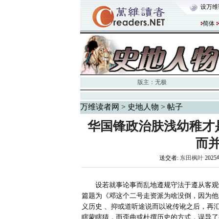
设万维
简体
版主：
无极
万维读者网
>
史地人物
> 帖子
华国锋政治肤浅幼稚才
而
送交者:
东田枫叶
2025
       设若就事论事而乱地遵规守法于遵从客观性历史事实的真相、而实话实话的话，那么，就绝对不敢苟同这
篇题为《邓这个二号走资派为啥没倒，因为他是
义历史 、抑或道听途说而以讹传讹之后，再
瞎蒙瞎猜，而歪曲或杜撰历史的方式，误导了