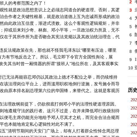
2
班人的考察范围之内了！

3
治合作者之关键性根基，就是政治道德上互为忠诚而形成的政治
4
然由此政治互信度，渐进式溃败。这么个客观性逻辑规矩，并非
5
；抑或后来刘少奇、林彪、邓小平等，一旦政治权力所及，无不
6
仅在于其所作所为是否吻合其宪法党规以及其政治统治理念，代
7
8
有力有节地反击之了。所以，毛立即下令官方全国性舆论，展
9
丧失其当时曾一厢情愿的所谓“接班人”地位所在，及其客观事实
10
在该法理岗位平台上，进而滥用职权地倒行逆施，发号施令而导
历
改由原本排名副总理第六位的华国锋，来替代之。这就是客观历
202
202
则地遵规守法的践行者。这只不过是，在并未降低邓行政级别待
202
以便毛主席仍能充分地给予邓人尽其才之机，而完全合法合规而
平也本能地肯定私心逻辑性对此不满了。

202
202