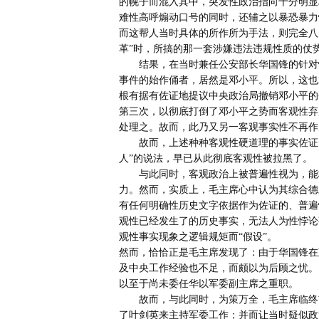
的幌子而混入其中，突发性政治指向十分明显
难性高呼煽动口号的同时，还辅之以暴恐暴力
而这帮人当时具体的所作所为手法，则完全八九
革”时，所搞的那一套涉嫌违法违规性质的仗
       结果，在当时兼任公安部长华国锋的针对性立案做刑侦性调查之后，才吃惊地确证：原来该暴力武斗政治
事件的始作俑者，居然是邓小平。所以，这也
根有据有佐证地提议中央政治局撤销邓小平的
第三次，以彻底打倒了邓小平之势而客观性弃
处理之。故而，此乃又另一客观事实性不再作为
       故而，上述种种客观性硬道理的事实佐证了、做实了，所谓“邓这个二号走资派为啥没倒，因为他是接班
人”的说法，早已从此彻底客观性被拉黑了。

       与此同时，客观政治上被普遍性视为，能权且性作为毛的接班人的是华国锋。却仍有待于观察其综合能
力。然而，实质上，毛主席心中认为其综合德
有任何明确性历史文字依据作为佐证的、普遍
观性已经发生了的历史事实，无法人为性悖论
观性事实现象之逻辑规矩而“假设”。

然而，恰恰正是毛主席发现了：由于华国锋在
及中央工作经验也不足，而颇以为后顾之忧。
以至于尚未委任华以军委副主席之重职。

       故而，与此同时，为策万全，毛主席临终前，刻意安排了毛在军委内所政治重托性的陈锡联副主席，替代
了叶剑英来主持军委工作；并而让当时疑似政