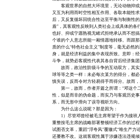
       客观世界的自然大环境里，无论动物抑或静物，其内外在本质性，无不无时无刻充满着正反相互冲突、却
又互为利用而时空性相互作用、各取本能性求存
后，又反复循坏回统合性达至平衡与制衡性的
盾”，其客观性反映到人类社会上或具体的各
也好、抑或宁愿熟视无睹式拒绝承认而不想搞
个谁的个人意志所能一厢情愿地转移。而跟那
质的什么“特色社会主义”制度等，毫无必然的
身，就是经济利益的集中表现所致。意即：经
斗争，就势必客观性代表其各自背后经济集团
       故而，政治性阶级斗争的互动双方，其实，就完全类似运动竞技比赛之诸如乒乓球、抑或羽毛球、抑或足
球等等之类一样：未必每次某方的得分，都必
慎失误，反而令对方轻易得手而得分。故而，
       第一，故而，作者开篇之所谓：“邓这个二号走资派为啥没倒，因为他是接班人”的说法，纯属百分之百
性，似是而非的伪命题，而实乃与客观历史事
系，而无形中滑向了误导视听方向。

       为什么这么说呢？那是因为：

       1）尽管邓曾经被毛主席寄望于作为接班人培养，然而，在邓后来被毛恢复其工作之后，而又在后来令其
重整按毛主席的战略部署整顿经济工作的过程
试图否文革，重蹈“浮夸风”覆辙式“唯生产力
还屡教不改。这就客观性属于涉嫌违法违规倾