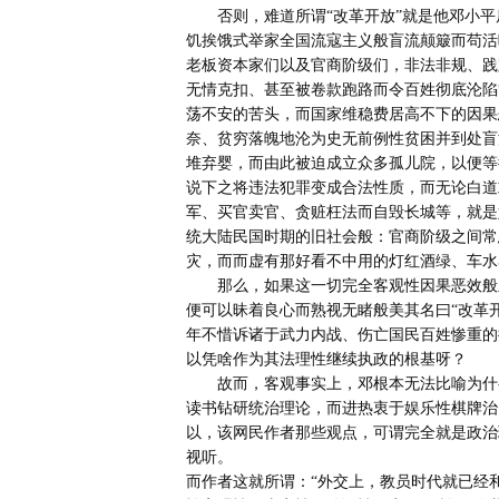
       否则，难道所谓“改革开放”就是他邓小平后来那一系列以杀鸡取卵式令全国农民离乡背井、流落街头、忍
饥挨饿式举家全国流寇主义般盲流颠簸而苟活
老板资本家们以及官商阶级们，非法非规、践
无情克扣、甚至被卷款跑路而令百姓彻底沦陷
荡不安的苦头，而国家维稳费居高不下的因果
奈、贫穷落魄地沦为史无前例性贫困并到处盲
堆弃婴，而由此被迫成立众多孤儿院，以便等
说下之将违法犯罪变成合法性质，而无论白道
军、买官卖官、贪赃枉法而自毁长城等，就是
统大陆民国时期的旧社会般：官商阶级之间常
灾，而而虚有那好看不中用的灯红酒绿、车水马龙等
       那么，如果这一切完全客观性因果恶效般呈现出复辟倒退性回潮到了蒋统大陆的民国旧社会事情的事实，
便可以昧着良心而熟视无睹般美其名曰“改革
年不惜诉诸于武力内战、伤亡国民百姓惨重的
以凭啥作为其法理性继续执政的根基呀？

       故而，客观事实上，邓根本无法比喻为什么“雍正”。因为，雍正是非常勤政的化身。而邓，则是以没兴趣
读书钻研统治理论，而进热衷于娱乐性棋牌治
以，该网民作者那些观点，可谓完全就是政治
视听。

而作者这就所谓：“外交上，教员时代就已经