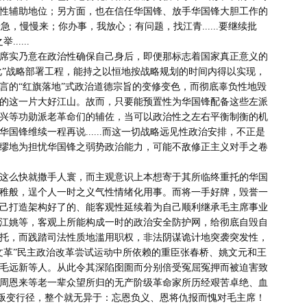
性辅助地位；另方面，也在信任华国锋、放手华国锋大胆工作的
着急，慢慢来；你办事，我放心；有问题，找江青......要继续批
...

化”战略部署工程，能持之以恒地按战略规划的时间内得以实现，
言的“红旗落地”式政治道德宗旨的变修变色，而彻底辜负性地毁
的这一片大好江山。故而，只要能预置性为华国锋配备这些左派
兴等功勋派老革命们的辅佐，当可以政治性之左右平衡制衡的机
国锋维续一程再说......而这一切战略远见性政治安排，不正是
缪地为担忧华国锋之弱势政治能力，可能不敌修正主义对手之卷
稚般，逞个人一时之义气性情绪化用事。而将一手好牌，毁誉一
己打造架构好了的、能客观性延续着为自己顺利继承毛主席事业
江姚等，客观上所能构成一时的政治安全防护网，给彻底自毁自
托，而践踏司法性质地滥用职权，非法阴谋诡计地突袭突发性，
文革”民主政治改革尝试运动中所依赖的重臣张春桥、姚文元和王
毛远新等人。从此令其深陷囹圄而分别倍受冤屈冤押而被迫害致
朱德、周恩来等老一辈众望所归的无产阶级革命家所历经艰苦卓绝、血
政治叛变行径，整个就无异于：忘恩负义、恩将仇报而愧对毛主席！
