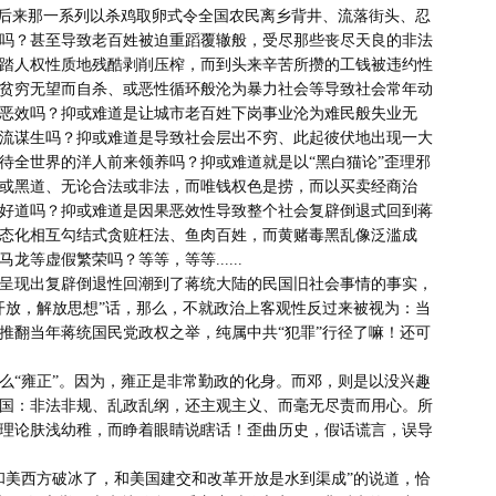
吗？甚至导致老百姓被迫重蹈覆辙般，受尽那些丧尽天良的非法
踏人权性质地残酷剥削压榨，而到头来辛苦所攒的工钱被违约性
贫穷无望而自杀、或恶性循环般沦为暴力社会等导致社会常年动
恶效吗？抑或难道是让城市老百姓下岗事业沦为难民般失业无
流谋生吗？抑或难道是导致社会层出不穷、此起彼伏地出现一大
待全世界的洋人前来领养吗？抑或难道就是以“黑白猫论”歪理邪
或黑道、无论合法或非法，而唯钱权色是捞，而以买卖经商治
好道吗？抑或难道是因果恶效性导致整个社会复辟倒退式回到蒋
态化相互勾结式贪赃枉法、鱼肉百姓，而黄赌毒黑乱像泛滥成
虚假繁荣吗？等等，等等......

开放，解放思想”话，那么，不就政治上客观性反过来被视为：当
推翻当年蒋统国民党政权之举，纯属中共“犯罪”行径了嘛！还可
国：非法非规、乱政乱纲，还主观主义、而毫无尽责而用心。所
理论肤浅幼稚，而睁着眼睛说瞎话！歪曲历史，假话谎言，误导
和美西方破冰了，和美国建交和改革开放是水到渠成”的说道，恰