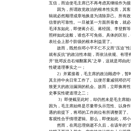
互信，而迫使毛主席已不再考虑其继续作为接
       因为，所谓政党政治的根本性实质，其客观性就是政治思想意识上之必须志同道合的硬道理。否则，其逻
辑就必然顺理成章地换道为清除异己。所有政
信誉的可靠性。一旦被某一方面所蚕食，就必
毛泽东如此，即便蒋介石、蒋经国、李登辉等
照样如此这般，谁也不可免俗。具体的区别，
表社会上那个阶级的根本利益罢了。

       故而，既然你邓小平不仁不义而“压迫”性违反法规政策在先，那也就不怪我毛泽东以“哪里有压迫，哪里
就有反抗”的政治性本能，而依法依规、有理
开“批邓反击右倾翻案风”之举，这就是邓由此
性硬道理事实之一；

       2）并紧接着，毛主席的政治顾虑中，暂时已无法再能容忍邓仍以其政治上德才不配位之举，而仍续维持
其主持中央日常工作了。以便尽量减弱邓仍可
致更大的政治漏洞的机会。故而，立即换将性
史事实性硬道理之二；

        3）即便截至此时，却仍然未是毛主席能在法理政纲前提下，仍欲彻底打倒邓小平的法理性硬道理原因。
因为，毛主席始终是尽量带头示范性、以身作
遇的前提下，将邓的工作岗位有所调整罢了。
客观性合乎情理逻辑。那么，即便如此，邓小
       然而，在周总理病逝不久后，在该年的“四五”清明节期间的天安门广场上，却有人打着群众性悼念周总理