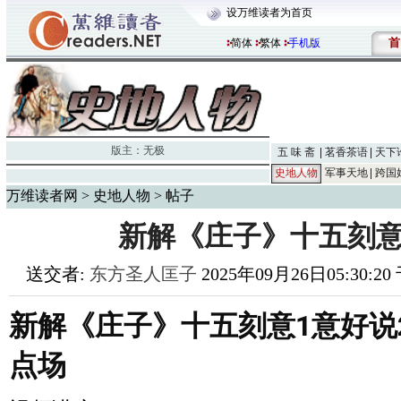
设万维读者为首页
首
简体
繁体
手机版
版主：
无极
五 味 斋
茗香茶语
天下
史地人物
军事天地
跨国
万维读者网
>
史地人物
> 帖子
新解《庄子》十五刻意
送交者:
东方圣人匡子
2025年09月26日05:30:2
新解《庄子》十五刻意1意好说2020
点场