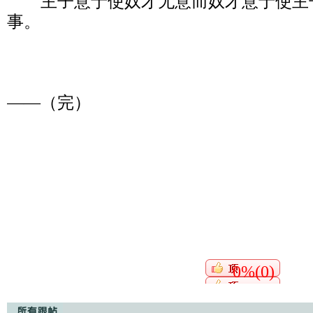
        主子意于使奴才无意而奴才意于使主子大意实乃合宜妥当之
事。

——（完）
0%(0)