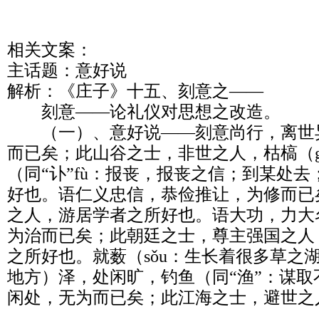
相关文案：

主话题：意好说

解析：《庄子》十五、刻意之——

        刻意——论礼仪对思想之改造。

        （一）、意好说——刻意尚行，离世异俗，高论怨诽，为亢
而已矣；此山谷之士，非世之人，枯槁（g
（同“讣”fù：报丧，报丧之信；到某处
好也。语仁义忠信，恭俭推让，为修而已
之人，游居学者之所好也。语大功，力大
为治而已矣；此朝廷之士，尊主强国之人
之所好也。就薮（sǒu：生长着很多草之
地方）泽，处闲旷，钓鱼（同“渔”：谋
闲处，无为而已矣；此江海之士，避世之