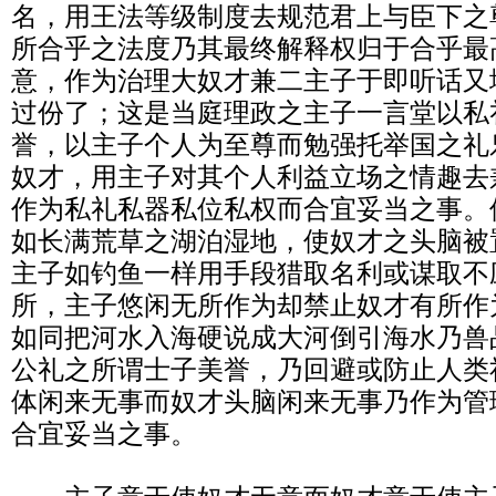
名，用王法等级制度去规范君上与臣下之
所合乎之法度乃其最终解释权归于合乎最
意，作为治理大奴才兼二主子于即听话又
过份了；这是当庭理政之主子一言堂以私
誉，以主子个人为至尊而勉强托举国之礼
奴才，用主子对其个人利益立场之情趣去
作为私礼私器私位私权而合宜妥当之事。
如长满荒草之湖泊湿地，使奴才之头脑被
主子如钓鱼一样用手段猎取名利或谋取不
所，主子悠闲无所作为却禁止奴才有所作
如同把河水入海硬说成大河倒引海水乃兽
公礼之所谓士子美誉，乃回避或防止人类
体闲来无事而奴才头脑闲来无事乃作为管
合宜妥当之事。
