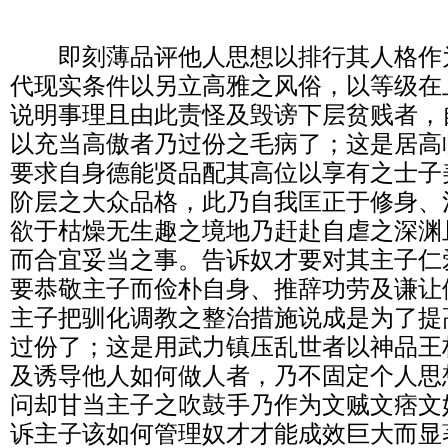
        即刻薄品评他人思想以排行其人格作为崇尚之信条，脱离时
代现实条件以另立高雅之风俗，以等级在
说明事理且由此责怪及毁谤下层贫贱者，
以充当高傲者乃过份之毛病了；这是居高
要求自身德能贤品配其高位以享有之士子
阶层之大众品格，此乃自我匡正于修身、
欲于枯燥无生趣之境地乃赶赴自虐之深渊且
而合宜妥当之事。告诉奴才要对其主子仁
要恭敬主子而俭朴自身、推辞功劳及谦让
主子把驯化调教之整治措施说成是为了提
过份了；这是用武力镇压乱世者以神品王
及诱导他人如何做人者，乃不固定个人思
问却甘当主子之吹鼓手乃作为文贼文痞文
诉主子该如何管理奴才才能成效巨大而显