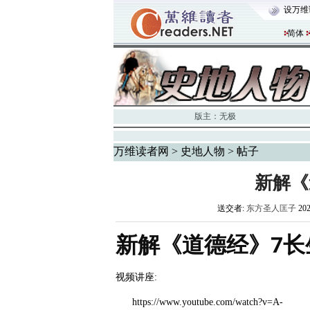
设万维
简体
版主：
无极
万维读者网
>
史地人物
> 帖子
新解《
送交者:
东方圣人匡子
20
新解《道德经》7长生说
视频讲座:
https://www.youtube.com/watch?v=A-