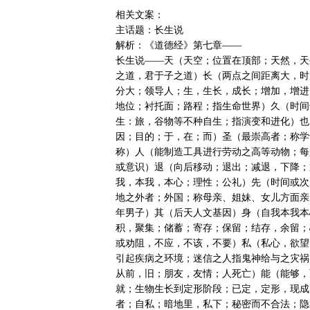
相关文案：

主话题：长生说

解析：《道德经》第七章——

长生说——天（天空；位置在顶部；天然，天
之道，君于子之道）长（两点之间距离大，时
分大；领导人；生，生长，成长；增加，增进
地位；衬托面；路程；指生命世界）久（时间
生：旅，谷物等不种自生；指演变和进化）也
因；目的；于，在；而）圣（最崇高者；称学
称）人（能制造工具进行劳动之高等动物；每
或意识）退（向后移动；退出；减退，下降；
我，本我，本心；理性；公礼）先（时间或次
地之外者；外国；称母亲、姐妹、女儿方面亲
年男子）其（后天人文基因）身（自我本我本
积，聚集；储蓄；寄存；保留；结存，余留；
或劝阻，不应，不该，不要）私（私心，欲望
引起疾病之环境；迷信之人指鬼神给与之灾祸
从前，旧；朋友，友情；人死亡）能（能够，
就；生物生长到定形阶段；已定，定形，现成
者；自私；暗地里，私下；秘密而不合法；隐