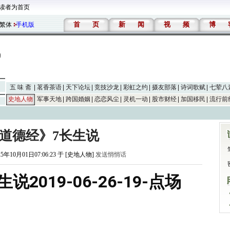
读者为首页
首
页
新
闻
视
频
博
繁体
手机版
五 味 斋
茗香茶语
天下论坛
竞技沙龙
彩虹之约
摄友部落
诗词歌赋
七荤八
史地人物
军事天地
跨国婚姻
恋恋风尘
灵机一动
股市财经
加国移民
流行前
道德经》7长生说
25年10月01日07:06:23 于 [史地人物]
发送悄悄话
2019-06-26-19-点场