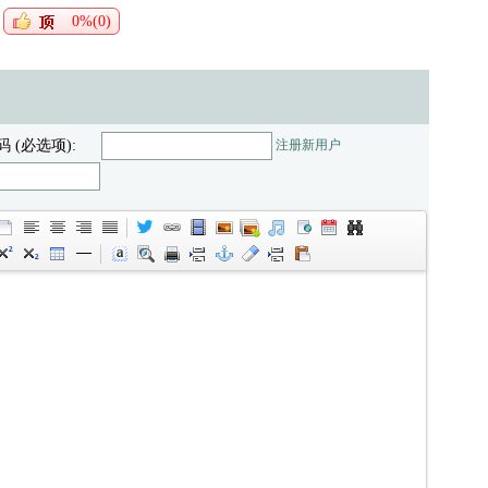
0%(0)
码 (必选项):
注册新用户