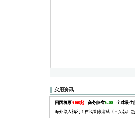
实用资讯
回国机票
$360起
| 商务舱省
$200
| 全球最
海外华人福利！在线看陈建斌《三叉戟》热