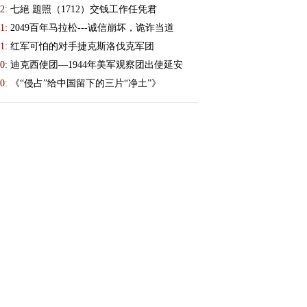
2:
七絕 題照（1712）交钱工作任凭君
1:
2049百年马拉松---诚信崩坏，诡诈当道
1:
红军可怕的对手捷克斯洛伐克军团
0:
迪克西使团—1944年美军观察团出使延安
0:
《“侵占”给中国留下的三片“净土”》