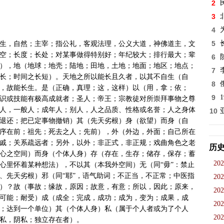
2
3
4
5
生，自然；主宰；指公礼，客观法理，公义大道，神佛道主，文
空；长度；长处；对某事做得特别好；年纪较大；排行最大；辈
6
），地（地球；地壳；陆地；田地，土地；地面；地区；地点；
7
长；时间之长短）。天地之所以能长且久者，以其不自生（自
8
，故能长生。是（正确，真理；这，这样）以（用，拿；依；
9
识或技能有极高成就者；圣人；帝王；宗教徒对所崇拜事物之尊
人，一般人；成年人；别人，人之品质、性格或名誉；人之身体
10
退还；把已定事物撤销）其（先天劣根）身（欲望）而身（自
序在前；祖先；死去之人；先前），外（外边，外面；自己所在
戚；关系疏远者；另外，以外；非正式，非正规；戏曲角色之老
历
心之空间）而身（个体人身）存（存在，生存；储存，保存；蓄
202
心里怀着某种想法），不以其（本我外空间）无（同“毋”：禁止
、先天劣根）邪（同“耶”，语气助词；不正当，不正常；中医指
202
）？故（事故；缘故，原因；故意，有意；所以，因此；原来，
202
可能；耐受）成（成全；完成，成功；成为，变为；成果，成
202
；达到一个单位）其（个体人身）私（属于个人者或为了个人
202
私，阴私；独立存在者）。
