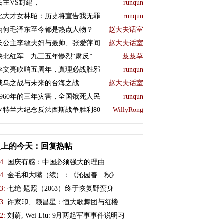
民主VS封建，
runqun
北大才女林昭：历史将宣告我无罪
runqun
为何毛泽东至今都是热点人物？
赵大夫话室
长公主李敏夫妇与聂帅、张爱萍间
赵大夫话室
陕北红军一九三五年惨烈“肃反”
芨芨草
李文亮吹哨五周年，真理必战胜邪
runqun
俄乌之战与未来的台海之战
赵大夫话室
1960年的三年灾害，全国饿死人民
runqun
亚特兰大纪念反法西斯战争胜利80
WillyRong
史上的今天：回复热帖
4:
国庆有感：中国必须强大的理由
4:
金毛和大嘴（续）：《沁园春 · 秋》
3:
七绝 题照（2063）终于恢复野蛮身
3:
许家印、赖昌星：恒大歌舞团与红楼
2:
刘蔚, Wei Liu: 9月两起军事事件说明习