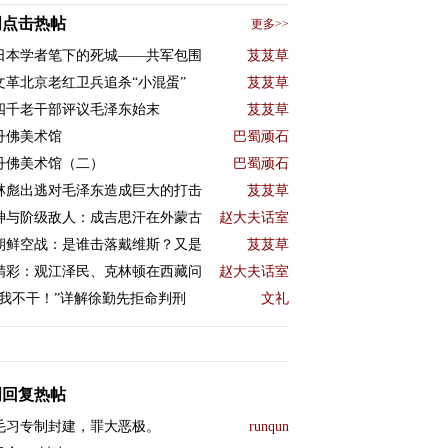
周点击热帖
更多>>
日本学者笔下的死城——共军包围
芨芨草
文革北京老红卫兵追杀“小混蛋”
芨芨草
四千老干部评议毛泽东始末
芨芨草
丹佛美术馆
巴蜀顽石
丹佛美术馆（二）
巴蜀顽石
林彪出逃对毛泽东造成巨大的打击
芨芨草
神与阶级敌人：成吉思汗在外蒙古
赵大夫话室
朝鲜空战：是谁击落戴维斯？又是
芨芨草
精彩：观江泽民、克林顿在西藏问
赵大夫话室
“我不干！”详解徐勤先拒命判刑
文礼
周回复热帖
毛习专制封建，罪大恶极。
runqun