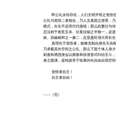
        即公礼永恒存在，人们文明开明之觉悟也在不断提高和迈进，此乃客观法理及大势所趋。

公礼与觉悟二者相合，乃人文基因之授受，乃
模式，生生不息而代代接续；那么此繁衍与传
态法则于相竞互杀、往复拉锯之半独一，必是
效、容融相和之一兼二，定是盈旺强大而长生
        真理在于觉悟者，能够克制自身先天劣根之欲望，而以自我本我本心之理性为先为上；如周礼之冠冕，
乃承载其外空间之公礼，那么下面个体人身才
刺激和诱惑便会以膨胀和排泄形式纠结互斗，
身之圆满，提纯拔萃于拓展外向自由自我空间。
        觉悟者自主！

        自主者自由！

——（完）