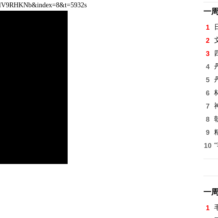
vRlV9RHKNb&index=8&t=5932s
一
1
2
3
4
5
6
7
8
9
10
一
1