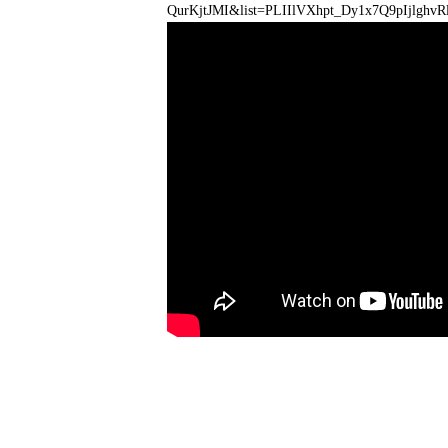
QurKjtJMI&list=PLIIlVXhpt_Dy1x7Q9pIjlgh