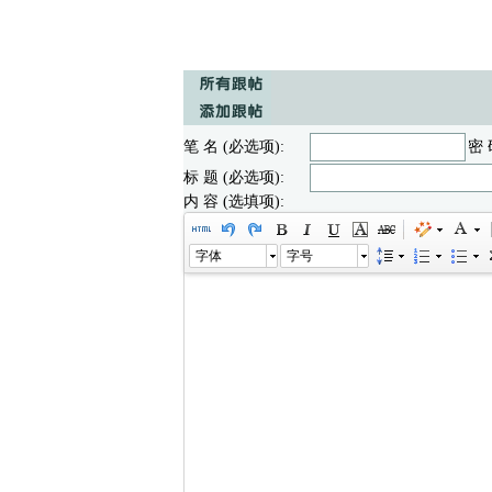
笔 名 (必选项):
密 
标 题 (必选项):
内 容 (选填项):
字体
字号