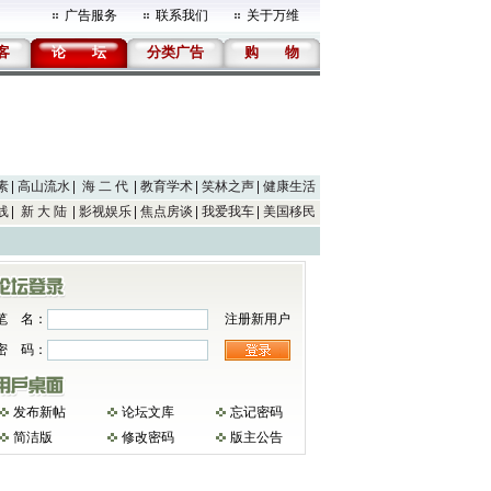
广告服务
联系我们
关于万维
客
论
坛
分类广告
购
物
素
高山流水
海 二 代
教育学术
笑林之声
健康生活
线
新 大 陆
影视娱乐
焦点房谈
我爱我车
美国移民
笔 名：
注册新用户
密 码：
发布新帖
论坛文库
忘记密码
简洁版
修改密码
版主公告