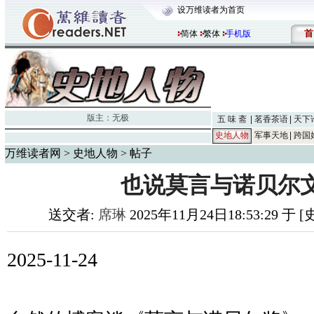
设万维读者为首页
首
简体
繁体
手机版
版主：
无极
五 味 斋
茗香茶语
天下
史地人物
军事天地
跨国
万维读者网
>
史地人物
> 帖子
也说莫言与诺贝尔
送交者:
席琳
2025年11月24日18:53:29 于
2025-11-24