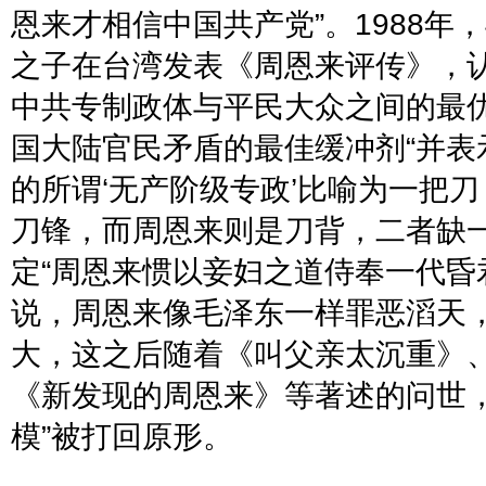
恩来才相信中国共产党
”
。
1988
年，
之子在台湾发表《周恩来评传》，
中共专制政体与平民大众之间的最
国大陆官民矛盾的最佳缓冲剂
“
并表
的所谓
‘
无产阶级专政
’
比喻为一把刀
刀锋，而周恩来则是刀背，二者缺
定
“
周恩来惯以妾妇之道侍奉一代昏
说，周恩来像毛泽东一样罪恶滔天
大，这之后随着《叫父亲太沉重》
《新发现的周恩来》等著述的问世
模
”
被打回原形。