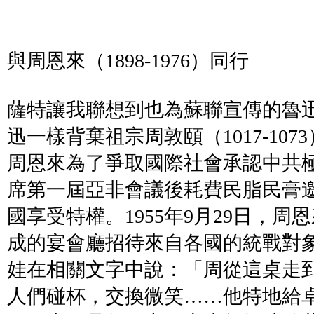
與周恩來（1898-1976）同行
薩特讓我聯想到也為蘇聯宣傳的魯
迅一樣背棄祖宗周敦頤（1017-10
周恩來為了爭取國際社會承認中共
席第一屆亞非會議後耗費民脂民膏
國享受特權。1955年9月29日，
成的宴會廳招待來自各國的統戰對象
娃在相關文字中說：「周從這桌走
人們碰杯，交換微笑……他特地給