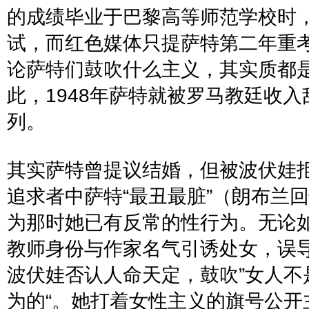
的成绩毕业于巴黎高等师范学校时
试，而红色媒体只提萨特第二年重
论萨特们鼓吹什么主义，其实质都
此，
1948
年萨特就被罗马教廷收入
列。
其实萨特曾提议结婚，但被波伏娃
追求者中萨特
“
最丑最脏
”
（
朗布兰
回
为那时她已有反常的性行为。无论
教师身份与作家名气引诱处女，误
波伏娃否认人命天定，鼓吹
”
女人不
为的
“
。她打着女性主义的旗号公开