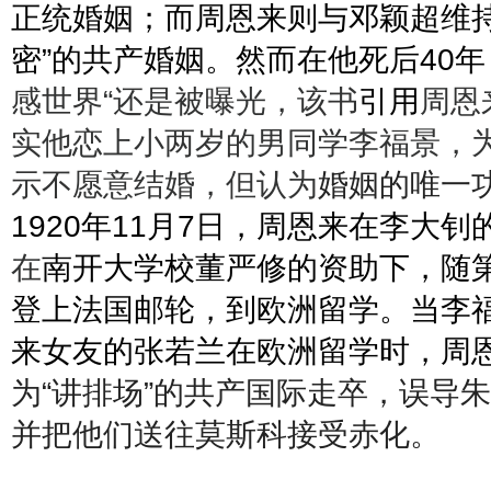
正统婚姻；而周恩来则与邓颖超维
密
”
的共产婚姻。然而在他死后
40
年
感世界
“
还是被曝光，该书
引用
周恩
实他恋上小两岁的男同学李福景，
示不愿意结婚，但认为
婚姻的唯一
1920
年
11
月
7
日，周恩来在李大钊
在
南开大学校董严修的资助下，随
登上法国邮轮，到欧洲留学。当李
来女友的张若兰在欧洲留学时，周
为
“
讲排场
”
的共产国际走卒，误导朱
并把他们送往莫斯科接受赤化。