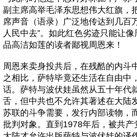
副主席高举毛泽东思想伟大红旗，
席声音（语录）广泛地传达到几百
人民中去
”
。如此红色劣迹只能让像
品高洁如莲的读者鄙视周恩来！
周恩来卖身投共后，在残酷的内斗
之相比，萨特毕竟还生活在自由中
话。萨特与波伏娃虽然从五十年代
舌，但中共也不允许其著述在大陆
苏联的斗争需要，发行内部读物，
批判对象。直到
1978
年后，被共产
大陆才允许出版萨特与波伏娃的译