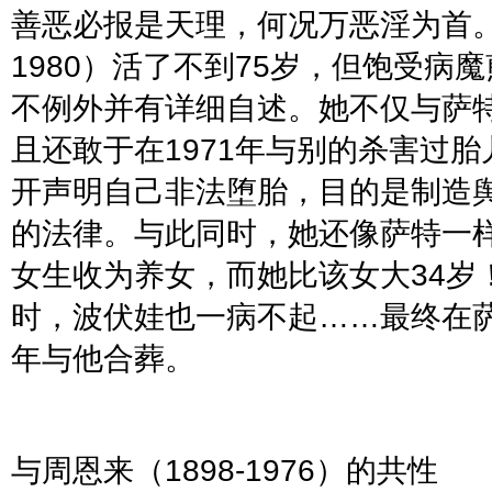
善恶必报是天理，何况万恶淫为首
1980
）活了不到
75
岁，但饱受病魔
不例外并有详细自述。她不仅与萨
且还敢于在
1971
年与别的
杀害过胎
开声明自己非法堕胎，目的是制造
的法律。与此同时，她还像萨特一
女生收为养女，而她比该女大
34
岁
时，波伏娃也一病不起
……
最终在
年与他合葬。
与周恩来（
1898-1976
）的共性