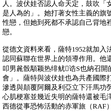
人。波伏娃否認人命天定，鼓吹「
是人為的」。她打著女性主義的旗
性戀，但她到死都不承認自己背地
戀。
從德文資料來看，薩特1952就加
認同蘇聯在世界上的領導作用。他
叩男麄骰顒颖热绯鱿诰S也納召開
會」。薩特與波伏娃也為共產國際
滲透與顛覆阿爾及利亞立下汗馬功勞
心肌梗塞並幾近失明的薩特還被毛
西德從事恐怖活動的赤軍旅（RAF