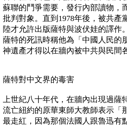
蘇聯的鬥爭需要，發行內部讀物，
批判對象。直到1978年後，被共
陸才允許出版薩特與波伏娃的譯作
薩特的死訊時稱他為「中國人民的
神遺產才得以在牆內被中共與民間
薩特對中文界的毒害
上世紀八十年代，在牆內出現過薩
流亡紐約的原華東師大教師表示「
最走紅，因為那個法國人跟魯迅有