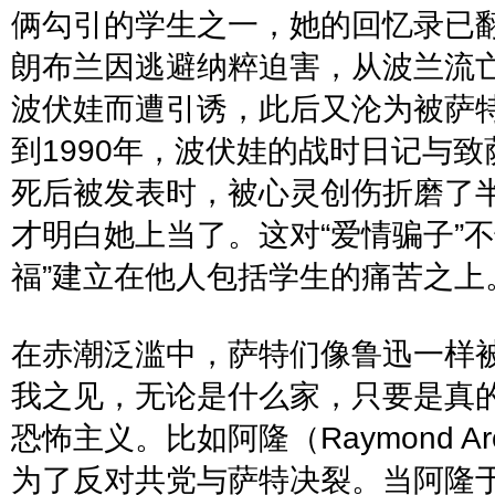
俩勾引的学生之一
，她的
回忆录已
朗布兰因逃避纳粹迫害，从波兰流
波伏娃而遭引诱，此后又沦为被萨
到
1990
年，波伏娃的战时日记与致
死后被发表时，被心灵创伤折磨了
才明白她上当了。这对
“
爱情骗子
”
不
福
”
建立在他人包括学生的痛苦之上
在赤潮泛滥中，萨特们像鲁迅一样
我之见，无论是什么家，只要是真
恐怖主义。比如阿隆（
Raymond Ar
为了反对共党与萨特决裂。当阿隆