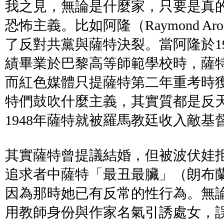
我之見，無論是什麼家，只要是真
恐怖主義。比如阿隆（Raymond Aron 
了反對共黨與薩特決裂。當阿隆於1
績畢業於巴黎高等師範學校時，薩
而紅色媒體只提薩特第二年重考時
特們鼓吹什麼主義，其實質都是反
1948年薩特就被羅馬教廷收入敵基
其實薩特曾提議結婚，但被波伏娃
追求者中薩特「最丑最臟」（朗布
因為那時她已有反常的性行為。無
用教師身份與作家名氣引誘處女，