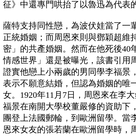
征》中還專門哄抬了以魯迅為代表
薩特支持同性戀，為波伏娃當了一
正統婚姻；而周恩來則與鄧穎超維
密」的共產婚姻。然而在他死後40
情感世界」還是被曝光，該書引用
證實他戀上小兩歲的男同學李福景
表示不願意結婚，但認為婚姻的唯
女。1920年11月7日，周恩來在
福景在南開大學校董嚴修的資助下，
團登上法國郵輪，到歐洲留學。當
恩來女友的張若蘭在歐洲留學時，