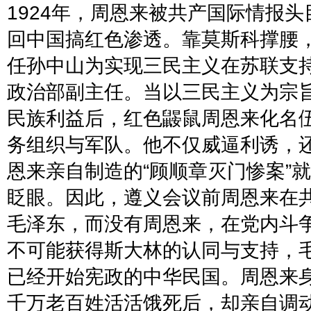
1924
年，周恩来被共产国际情报头
回中国搞红色渗透。靠莫斯科撑腰
任孙中山为实现三民主义在苏联支
政治部副主任。当以三民主义为宗
民族利益后，红色鼹鼠周恩来化名
务组织与军队。他不仅威逼利诱，
恩来亲自制造的
“
顾顺章灭门惨案
”
就
眨眼。因此，遵义会议前周恩来在
毛泽东，而没有周恩来，在党内斗
不可能获得斯大林的认同与支持，
已经开始宪政的中华民国。
周恩来
千万老百姓活活饿死后，却亲自调