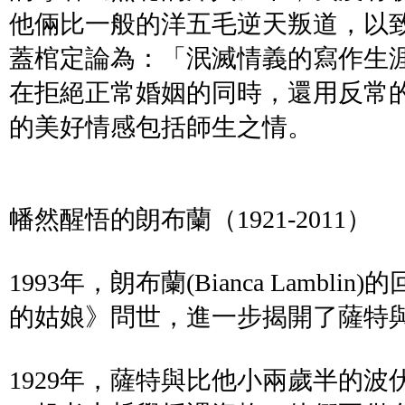
他倆比一般的洋五毛逆天叛道，以
蓋棺定論為：「泯滅情義的寫作生
在拒絕正常婚姻的同時，還用反常
的美好情感包括師生之情。
幡然醒悟的朗布蘭（1921-2011）
1993年，朗布蘭(Bianca Lambl
的姑娘》問世，進一步揭開了薩特
1929年，薩特與比他小兩歲半的波伏娃（