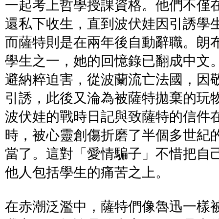
一起考上哲學授課資格。他們不僅
還私下收生，直到波伏娃因引誘學
而薩特則是在兩年後自動辭職。朗
學生之一，她的回憶錄已翻成中文。
避納粹迫害，從波蘭流亡法國，因
引誘，此後又淪為被薩特拋棄的玩物
波伏娃的戰時日記與致薩特的信件
時，被心靈創傷折磨了半個多世紀
當了。這對「愛情騙子」不惜把自
他人包括學生的痛苦之上。
在赤潮泛濫中，薩特們像魯迅一樣