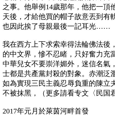
之事。他舉例14歲那年，他把一頂
天後，才給他買的帽子故意丟到有
也因此挨了母親最後一記耳光……
我在西方上下求索幸得法輪佛法後，
的中文界，慘不忍睹，只好奮力充
中華兒女不要崇洋媚外，迷信名氣
士都是共產黨封殺的對象。赤潮泛
如為實現三民主義忍辱負重的陳立夫（1
不被抹黑，（更多請看专文
〈
民国
2017年元月於萊茵河畔首發