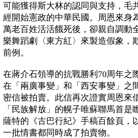
可能獲得斯大林的認同與支持，毛
經開始憲政的中華民國。周恩來身
萬老百姓活活餓死後，卻親自調動
樂舞蹈劇
〈
東方紅
〉
來製造假象，
前例。
在蔣介石領導的抗戰勝利70周年之際
在「兩廣事變」和「西安事變」之
密信被拍賣。此信再次證實周恩來
「民族解放」的幌子唯蘇聯馬首是
薩特的《古巴行紀》手稿百餘頁，
一批情書都同時成了拍賣物。