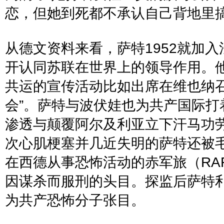
恋，但她到死都不承认自己背地里
从德文资料来看，萨特
1952
就加入
开认同苏联在世界上的领导作用。
共运的宣传活动比如出席在维也纳
会
”
。萨特与波伏娃也为共产国际打
渗透与颠覆阿尔及利亚立下汗马功
次心肌梗塞并几近失明的萨特还被
在西德从事恐怖活动的赤军旅（
RA
因谋
杀而服刑的头目。探监后萨特
为共产恐怖分子张目。