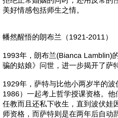
拒绝正常婚姻的同时，还用反常的
美好情感包括师生之情。
幡然醒悟的朗布兰（
1921-2011
）
1993
年，
朗布兰
(Bianca Lamblin)
骗的姑娘》问世，进一步揭开了萨
1929
年，萨特与比他小两岁半的波
1986
）一起考上哲学授课资格。他
任教而且还私下收生，直到波伏娃
师资格，而萨特则是在两年后自动