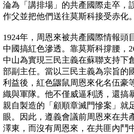
淪為「講排場」的共產國際走卒，
作父並把他們送往莫斯科接受赤化
1924年，周恩來被共產國際情報
中國搞紅色滲透。靠莫斯科撐腰，2
中山為實現三民主義在蘇聯支持下
部副主任。當以三民主義為宗旨的
利益後，紅色鼴鼠周恩來化名伍豪
織與軍隊。他不僅威逼利誘，還搞
親自製造的「顧順章滅門慘案」就
眼。因此，遵義會議前周恩來在共
澤東，而沒有周恩來，在共匪內鬥