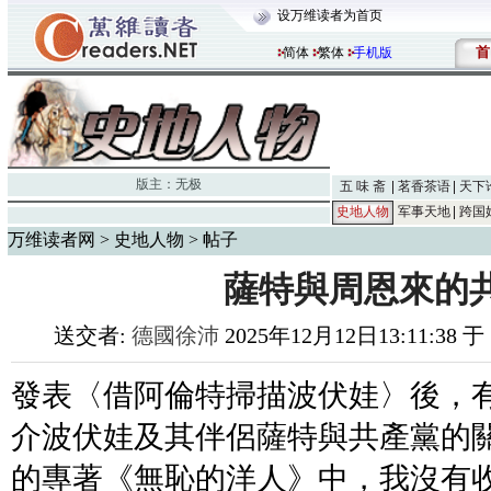
设万维读者为首页
首
简体
繁体
手机版
版主：
无极
五 味 斋
茗香茶语
天下
史地人物
军事天地
跨国
万维读者网
>
史地人物
> 帖子
薩特與周恩來的
送交者:
德國徐沛
2025年12月12日13:11:38 
發表
〈
借阿倫特掃描波伏娃
〉
後，
介波伏娃及其伴侶薩特與共產黨的
的專著《無恥的洋人》中，我沒有