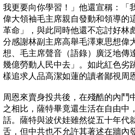
我更要向你學習！」他還宣稱：「
偉大領袖毛主席親自發動和領導的
革命」，與此同時他還不忘討好林
分感謝林副主席高舉毛澤東思想偉
想、毛主席聲音（語錄）廣泛地傳
幾億勞動人民中去」。如此紅色劣
樣追求人品高潔如蓮的讀者鄙視周
周恩來賣身投共後，在殘酷的內鬥
之相比，薩特畢竟還生活在自由中
話。薩特與波伏娃雖然從五十年代
舌，但中共也不允許其著述在牆內