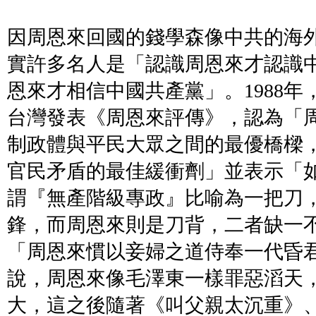
因周恩來回國的錢學森像中共的海
實許多名人是「認識周恩來才認識
恩來才相信中國共產黨」。1988
台灣發表《周恩來評傳》，認為「
制政體與平民大眾之間的最優橋樑
官民矛盾的最佳緩衝劑」並表示「
謂『無產階級專政』比喻為一把刀
鋒，而周恩來則是刀背，二者缺一
「周恩來慣以妾婦之道侍奉一代昏
說，周恩來像毛澤東一樣罪惡滔天
大，這之後隨著《叫父親太沉重》