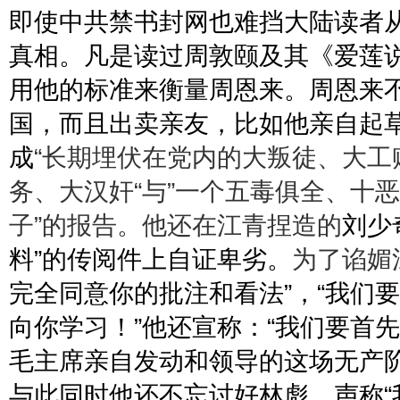
即使中共禁书封网也难挡大陆读者
真相。凡是读过周敦颐及其《爱莲
用他的标准来衡量周恩来。周恩来
国，而且出卖亲友，比如他亲自起
成
“
长期埋伏在党内的大叛徒、大工
务、大汉奸
“
与
”
一个五毒俱全、十恶
子
”
的报告。他还在江青捏造的
刘少
料
”
的传阅件上自证卑劣。
为了谄媚
完全同意你的批注和看法
”
，
“
我们要
向你学习！
”
他还宣称：
“
我们要首先
毛主席亲自发动和领导的这场无产
与此同时他还不忘讨好林彪，声称
“