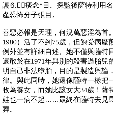
謿⒍痰念^目。探監後薩特利用
產恐怖分子張目。
善惡必報是天理，何況萬惡淫為首。薩
1980）活了不到75歲，但飽受病
例外並有詳細自述。她不僅與薩特
還敢於在1971年與別的殺害過胎
明自己非法墮胎，目的是製造輿論
律。與此同時，她還像薩特一樣把
收為養女，而她比該女大34歲！薩
娃也一病不起……最終在薩特去見
葬。