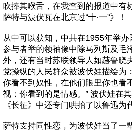
吹捧其喉舌，在我查到的报道中有
萨特与波伏瓦在北京过
“
十
·
一
”
》！
从中可以获知，中共在
1955
年举办
参与者举的领袖像中除马列斯及毛
外，还有当时苏联领导人如赫鲁晓
党操纵的人民群众被波伏娃描绘为
你看不到奴性，在他们眼里你也看
视；你看到的是情感。
”
波伏娃在其
《长征》中还专门哄抬了以鲁迅为
萨特支持同性恋，为波伏娃当了一