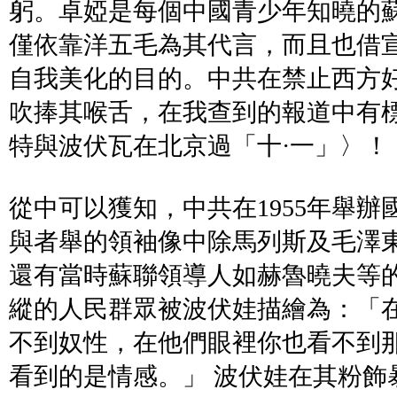
躬。卓婭是每個中國青少年知曉的
僅依靠洋五毛為其代言，而且也借
自我美化的目的。中共在禁止西方
吹捧其喉舌，在我查到的報道中有
特與波伏瓦在北京過「十·一」
〉
！
從中可以獲知，中共在1955年舉
與者舉的領袖像中除馬列斯及毛澤
還有當時蘇聯領導人如赫魯曉夫等
縱的人民群眾被波伏娃描繪為：「
不到奴性，在他們眼裡你也看不到
看到的是情感。」 波伏娃在其粉飾