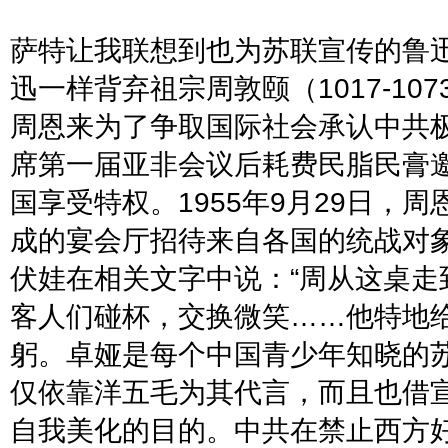
萨特让我联想到也为苏联宣传的鲁
迅一样背弃祖宗周敦颐（
1017-107
周恩来为了争取国际社会承认中共
席第一届亚非会议后耗费民脂民膏
国享受特权。
1955
年
9
月
29
日，周
成的宴会厅招待来自各国的统战对
伏娃在相关文字中说：
“
周从这桌走
客人们碰杯，交换微笑
……
他特地
躬。卓娅是每个中国青少年知晓的
仅依靠洋五毛为其代言，而且也借
自我美化的目的。中共在禁止西方