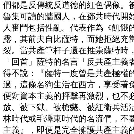
們都是反傳統反道德的紅色偶像。
魯集可讀的牆國人，在鄧共時代開
人奮鬥包括性亂。代表作為《飢餓
露，其前夫自比薩特，而她拒絕充
裂。當共產筆杆子還在推崇薩特時
「回首」薩特的名言「反共產主義
得不說：『薩特一度曾是共產極權
過，這條名狗生活在西方，享受著
便對資本主義的抨擊再激烈，也不
放、被下獄、被槍斃、被紅衛兵活
林時代或毛澤東時代的名流們，不
主義』，即便是完全擁護共產主義