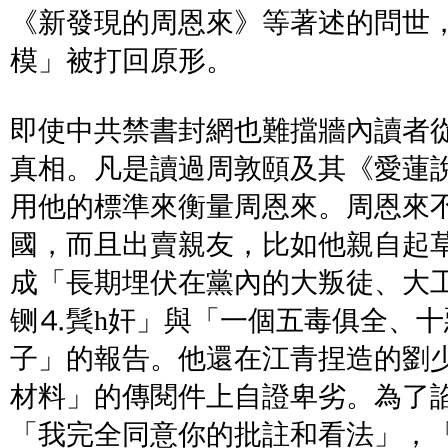
《新發現的周恩來》等著述的問世
模」被打回原形。
即使中共禁書封網也難擋牆內讀者
真相。凡是讀過周敦頤及其《愛蓮
用他的標準來衡量周恩來。周恩來
國，而且出賣親友，比如他親自起
成「長期埋伏在黨內的大叛徒、大
铡⒋鬂h奸」與「一個五毒俱全、
子」的報告。他還在江青捏造的劉
材料」的傳閱件上自證卑劣。為了
「我完全同意你的批註和看法」，