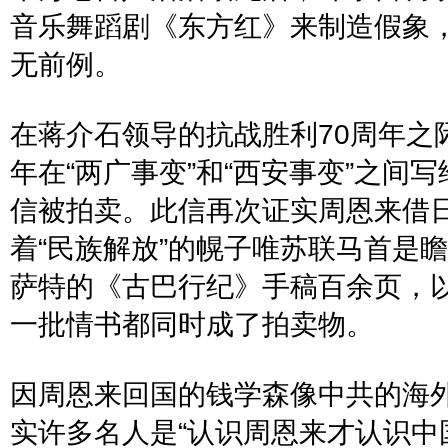
音乐舞蹈剧《东方红》来制造假象
无前例。
在蒋介石领导的
抗战胜利
70
周年之
年在
“
两广事变
”
和
“
西安事变
”
之间写
信被拍卖。此信再次证实周恩来借
着
“
民族解放
”
的幌子唯苏联马首是瞻
萨特的《古巴行纪》手稿百余页，
一批情书都同时成了拍卖物。
因周恩来回国的钱学森像中共的海
实许多名人是
“
认识周恩来才认识中