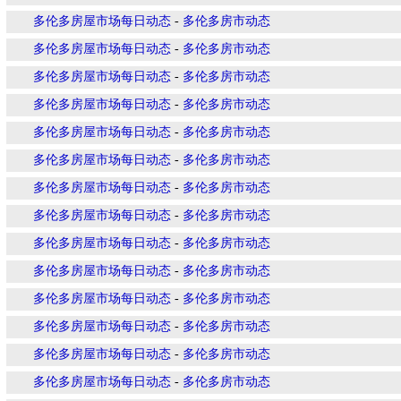
多伦多房屋市场每日动态
-
多伦多房市动态
多伦多房屋市场每日动态
-
多伦多房市动态
多伦多房屋市场每日动态
-
多伦多房市动态
多伦多房屋市场每日动态
-
多伦多房市动态
多伦多房屋市场每日动态
-
多伦多房市动态
多伦多房屋市场每日动态
-
多伦多房市动态
多伦多房屋市场每日动态
-
多伦多房市动态
多伦多房屋市场每日动态
-
多伦多房市动态
多伦多房屋市场每日动态
-
多伦多房市动态
多伦多房屋市场每日动态
-
多伦多房市动态
多伦多房屋市场每日动态
-
多伦多房市动态
多伦多房屋市场每日动态
-
多伦多房市动态
多伦多房屋市场每日动态
-
多伦多房市动态
多伦多房屋市场每日动态
-
多伦多房市动态