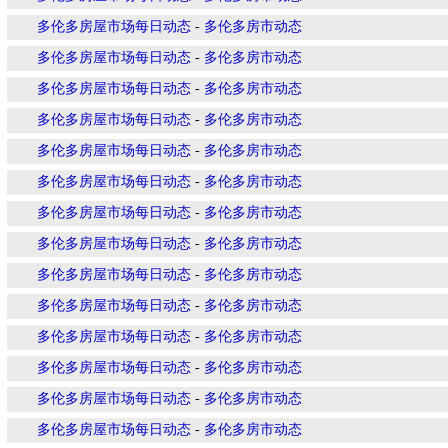
多伦多房屋市场每日动态
-
多伦多房市动态
多伦多房屋市场每日动态
-
多伦多房市动态
多伦多房屋市场每日动态
-
多伦多房市动态
多伦多房屋市场每日动态
-
多伦多房市动态
多伦多房屋市场每日动态
-
多伦多房市动态
多伦多房屋市场每日动态
-
多伦多房市动态
多伦多房屋市场每日动态
-
多伦多房市动态
多伦多房屋市场每日动态
-
多伦多房市动态
多伦多房屋市场每日动态
-
多伦多房市动态
多伦多房屋市场每日动态
-
多伦多房市动态
多伦多房屋市场每日动态
-
多伦多房市动态
多伦多房屋市场每日动态
-
多伦多房市动态
多伦多房屋市场每日动态
-
多伦多房市动态
多伦多房屋市场每日动态
-
多伦多房市动态