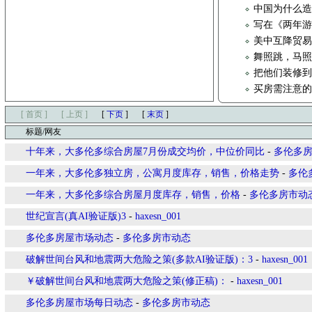
中国为什么
写在《两年
美中互降贸
舞照跳，马
把他们装修
买房需注意的
[ 首页 ]
[ 上页 ]
[
下页
]
[
末页
]
标题/网友
十年来，大多伦多综合房屋7月份成交均价，中位价同比
-
多伦多
一年来，大多伦多独立房，公寓月度库存，销售，价格走势
-
多伦
一年来，大多伦多综合房屋月度库存，销售，价格
-
多伦多房市动
世纪宣言(真AI验证版)3
-
haxesn_001
多伦多房屋市场动态
-
多伦多房市动态
破解世间台风和地震两大危险之策(多款AI验证版)：3
-
haxesn_001
￥破解世间台风和地震两大危险之策(修正稿)：
-
haxesn_001
多伦多房屋市场每日动态
-
多伦多房市动态