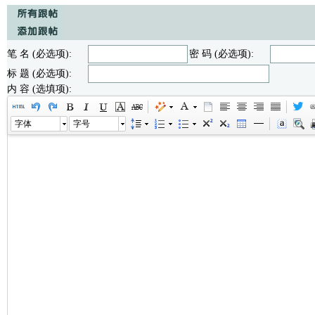
笔 名 (必选项):
密 码 (必选项):
标 题 (必选项):
内 容 (选填项):
字体
字号