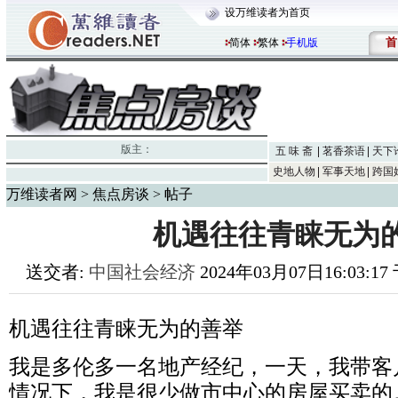
设万维读者为首页
首
简体
繁体
手机版
版主：
五 味 斋
茗香茶语
天下
史地人物
军事天地
跨国
万维读者网
>
焦点房谈
> 帖子
机遇往往青睐无为
送交者:
中国社会经济
2024年03月07日16:03:1
机遇往往青睐无为的善举
我是多伦多一名地产经纪，一天，我带客
情况下，我是很少做市中心的房屋买卖的