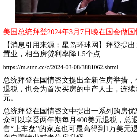
美国总统拜登
2024
年
3
月
7
日晚在国会做国
【消息引用来源：星岛环球网】拜登提出
置业，相当房贷利率降
1.5
个点
https://m.stnn.cc/c/2024-03-08/3881062.shtml
总统拜登在国情咨文提出全新住房举措，
退税，也会为首次买房的中产人士，连续
元。
总统拜登在国情咨文中提出一系列购房优
众可以享受两年期每月
400
美元退税，总
售“上车盘”的家庭也可最高得到
1
万美元