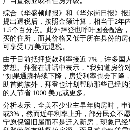
产自置物业或者住房升级。
综合《华盛顿邮报》和《华尔街日报》报
提出退税后，按照金额计算，相当于
2
年
1.5
个百分点。此外拜登也呼吁国会配合，
买的住所，而其价格又低于所在县份的房
可享受
1
万美元退税。
由于目前抵押贷款利率接近
7%
，许多国
梦想。拜登在讲话中表示，“我知道房价
“如果通膨持续下降，房贷利率也会下降
助首购族外，拜登也计划帮助那些已经购
的人节省
1000
美元或更多。
分析表示，全美不少业主早年购房时，申
或
3%
，然而近年利率上升，部分民众不
宁愿保留旧屋而不是迁入新房，现象已经