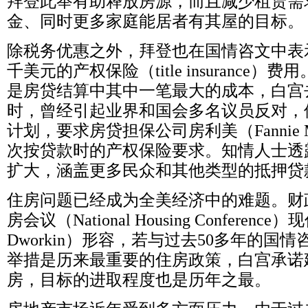
拜登此举有助释放房源，而且减少租赁需
金、同时更多家庭能居者有其屋的目标。
除税务优惠之外，拜登也在国情咨文中表
千美元的产权保险（
title insurance
）费用
是房贷结算中其中一笔最大的成本，白宫
时，曾经引起业界和国会多名议员反对，
计划，要求房贷担保公司房利美（
Fannie
次按贷款时的产权保险要求。知情人士透
扩大，涵盖更多民众和其他类型的抵押贷
住房问题已经成为全美经济中的难题。财
房会议（
National Housing Conference
）现
Dworkin
）形容，若与过去
50
多年的国情
举措是历来最重要的住房政策，白宫承诺
房，目标的进取程度也是历年之最。