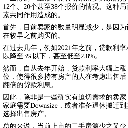
12
个、
20
个甚至
38
个报价的情况。这种局
素共同作用造成的。
首先，目前卖家的数量明显减少，是因为
在较早之前购买的。
在过去几年，例如
2021
年之前，贷款利率
以降至
3%
以下，甚至低至
2.8%
。
然而，自从去年开始，贷款利率大幅上涨
位，使得很多持有房产的人在考虑出售后
翻倍的贷款利息。
因此，除非是一些确实有迫切需求的卖家
家庭需要
Downsize
，或者准备退休搬迁到
选择出售房产。
总的来说，当前上市的二手房源少之又少