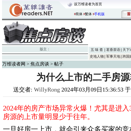
设万维读者为首页
首
简体
繁体
手机版
版主：
五 味 斋
茗香茶语
天下
史地人物
军事天地
跨国
万维读者网
>
焦点房谈
> 帖子
为什么上市的二手房源
送交者:
WillyRong
2024年03月09日15:36:53
2024
年的房产市场异常火爆！尤其是进入
房源的上市量明显少于往年。
一旦好房一上市，就会引来众多买家的竞