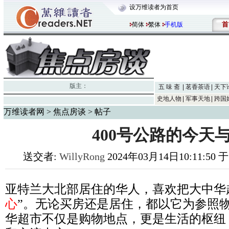
设万维读者为首页
首
简体
繁体
手机版
版主：
五 味 斋
茗香茶语
天下
史地人物
军事天地
跨国
万维读者网
>
焦点房谈
> 帖子
400号公路的今天
送交者:
WillyRong
2024年03月14日10:11:50
亚特兰大北部居住的华人，喜欢把大中华
心
”。无论买房还是居住，都以它为参照
华超市不仅是购物地点，更是生活的枢纽