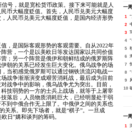
晰信号，就是宽松货币政策。接下来可能就是人
一
人民币大幅度贬值。首先，人民币兑美元大幅度
1
次，人民币兑美元大幅度贬值，是国内经济形势
2
3
4
值，是国际客观形势的客观需要。自从2022年
5
个阵营，一个是以美欧日等发达国家以共同价值
6
阵营；另一个阵营是俄伊和朝鲜结成的俄罗斯阵
俄伊朝的关系已经发生巨大变化。俄乌战争的场
7
期，当初感觉俄罗斯可以通过钢铁洪流闪电战一
8
这场战争渐渐演变成艰苦消耗战，最后成为目前
9
技对战争中的影响，俄乌战争尤为突出。目前，
10
。科技弱势的一方的士兵上战场，就等于上屠宰
科技落后，人员物质消耗巨大，已经明显处于弱
听不到中俄合作无上限了。中俄伊之间的关系也
”的关系。即先下场者，就是“棋子”。一旦成
“美欧日”媾和谈判的筹码。
一
1