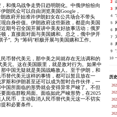
2
变，和俄乌战争走势日趋明朗化。中俄伊纷纷向
3
朗民众可以自由浏览美国Google，
4
外，伊朗政府开始准许伊朗妇女在公共场合不带头
展现自身价值。伊朗政府这些新政，都是向美国
5
报近期号召全国开展讲中美友好故事活动；俄罗
6
盛顿，直接面对面与美国媾和。总之，俄中伊开
7
子”, 为 “筹码”积极开展与美国媾和工作。
8
9
人民币替代美元，那中美之间就存在无法调和的
10
代美元。这在美国眼里，就是敌对行为。如果中
，那中国无疑就是美国战略敌人。至于伊朗，和
民币替代美元这样的事情，都可以暂且放在一
历
俄罗斯和伊朗甚至还可以成为暂时合作伙伴，一
202
那中国所面临的形势就会变得异常严峻了。不但
要面临群殴局面。面临如此严峻形势，在2025
202
值人民币，主动取消人民币替代美元这一不切实
202
前提和必要条件。
202
202