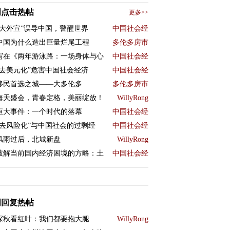
周点击热帖
更多>>
“大外宣”误导中国，警醒世界
中国社会经
中国为什么造出巨量烂尾工程
多伦多房市
写在《两年游泳路：一场身体与心
中国社会经
“去美元化”危害中国社会经济
中国社会经
移民首选之城——大多伦多
多伦多房市
海天盛会，青春定格，美丽绽放！
WillyRong
恒大事件：一个时代的落幕
中国社会经
“去风险化”与中国社会的过剩经
中国社会经
风雨过后，北城新盘
WillyRong
破解当前国内经济困境的方略：土
中国社会经
周回复热帖
深秋看红叶：我们都要抱大腿
WillyRong