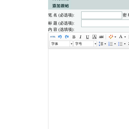
笔 名 (必选项):
密 
标 题 (必选项):
内 容 (选填项):
字体
字号