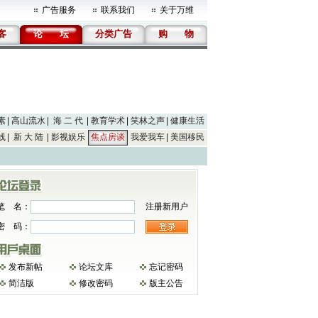
广告服务
联系我们
关于万维
客
论
坛
分类广告
购
物
素
高山流水
海 二 代
教育学术
笑林之声
健康生活
线
新 大 陆
影视娱乐
焦点房谈
我爱我车
美国移民
笔 名：
注册新用户
密 码：
发布新帖
论坛文库
忘记密码
简洁版
修改密码
版主公告