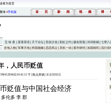
读者为首页
首
页
新
闻
视
频
博
繁体
手机版
五 味 斋
茗香茶语
天下论坛
竞技沙龙
彩虹之约
摄友部落
诗词歌赋
七荤八
史地人物
军事天地
跨国婚姻
恋恋风尘
灵机一动
股市财经
加国移民
流行前
25年，人民币贬值
25年01月06日19:45:15 于 [焦点房谈]
发送悄悄话
币贬值与中国社会经济
多伦多 李 郡