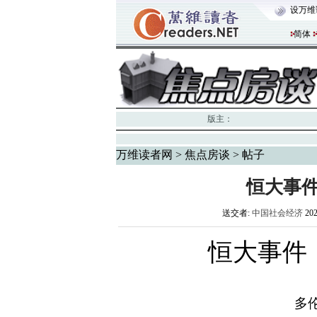
设万维
简体
版主：
万维读者网
>
焦点房谈
> 帖子
恒大事
送交者:
中国社会经济
20
恒大事件
多