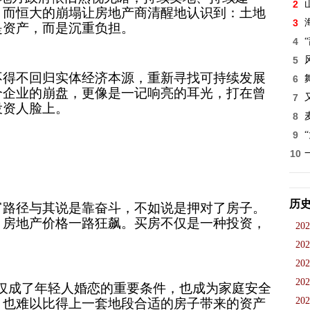
2
。而恒大的崩塌让房地产商清醒地认识到：土地
3
是资产，而是沉重负担。
4
5
不得不回归实体经济本源，重新寻找可持续发展
6
个企业的崩盘，更像是一记响亮的耳光，打在曾
7
投资人脸上。
8
9
10
历
富路径与其说是靠奋斗，不如说是押对了房子。
，房地产价格一路狂飙。买房不仅是一种投资，
202
202
202
202
不仅成了年轻人婚恋的重要条件，也成为家庭安全
202
，也难以比得上一套地段合适的房子带来的资产