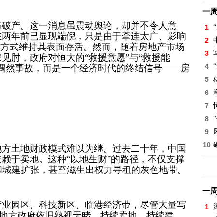
一
布破产。这一消息虽震动舆论，却并不令人意
1
在两年前已显现端倪，只是由于牵连太广、影响
2
的方式维持其表面存活。然而，随着房地产市场
3
见肘，政府对恒大的“救援意愿”与“救援能
4
偶然事故，而是一个经济时代的终结信号——房
5
6
7
8
9
10
地方土地财政模式难以为继。过去二十年，中国
赖于卖地。这种“以地生财”的路径，不仅支撑
和城建扩张，甚至滋生出权力寻租的灰色地带。
一
产业园区、科技新区、临港经济带，尽管大量写
1
”，地方政府依旧熟视无睹，持续卖地、持续建