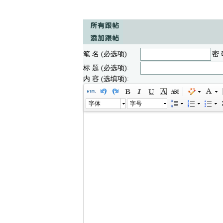
笔 名 (必选项):
密 
标 题 (必选项):
内 容 (选填项):
字体
字号