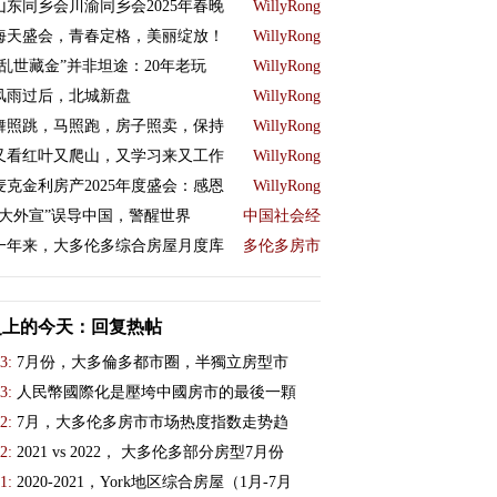
山东同乡会川渝同乡会2025年春晚
WillyRong
海天盛会，青春定格，美丽绽放！
WillyRong
“乱世藏金”并非坦途：20年老玩
WillyRong
风雨过后，北城新盘
WillyRong
舞照跳，马照跑，房子照卖，保持
WillyRong
又看红叶又爬山，又学习来又工作
WillyRong
麦克金利房产2025年度盛会：感恩
WillyRong
“大外宣”误导中国，警醒世界
中国社会经
一年来，大多伦多综合房屋月度库
多伦多房市
史上的今天：回复热帖
3:
7月份，大多倫多都市圈，半獨立房型市
3:
人民幣國際化是壓垮中國房市的最後一顆
2:
7月，大多伦多房市市场热度指数走势趋
2:
2021 vs 2022， 大多伦多部分房型7月份
1:
2020-2021，York地区综合房屋（1月-7月