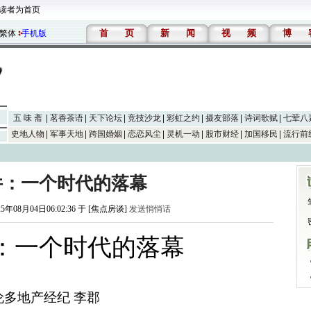
读者为首页
首
页
新
闻
视
频
博
繁体
手机版
五 味 斋
茗香茶语
天下论坛
竞技沙龙
彩虹之约
摄友部落
诗词歌赋
七荤八
史地人物
军事天地
跨国婚姻
恋恋风尘
灵机一动
股市财经
加国移民
流行前
件：一个时代的落幕
25年08月04日06:02:36 于 [焦点房谈]
发送悄悄话
：一个时代的落幕
伦多地产经纪 李郡