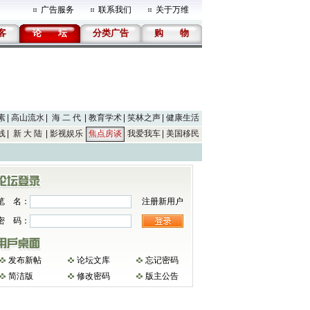
广告服务
联系我们
关于万维
客
论
坛
分类广告
购
物
素
高山流水
海 二 代
教育学术
笑林之声
健康生活
线
新 大 陆
影视娱乐
焦点房谈
我爱我车
美国移民
笔 名：
注册新用户
密 码：
发布新帖
论坛文库
忘记密码
简洁版
修改密码
版主公告