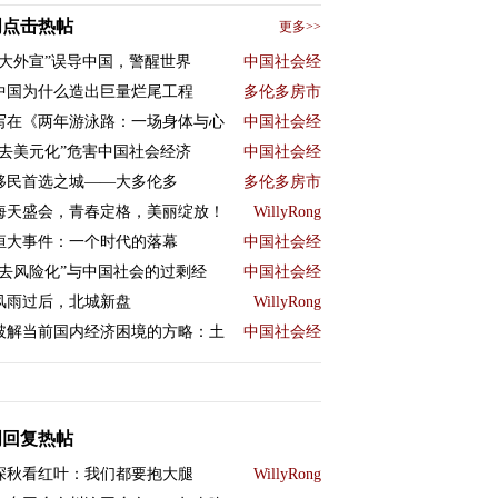
周点击热帖
更多>>
“大外宣”误导中国，警醒世界
中国社会经
中国为什么造出巨量烂尾工程
多伦多房市
写在《两年游泳路：一场身体与心
中国社会经
“去美元化”危害中国社会经济
中国社会经
移民首选之城——大多伦多
多伦多房市
海天盛会，青春定格，美丽绽放！
WillyRong
恒大事件：一个时代的落幕
中国社会经
“去风险化”与中国社会的过剩经
中国社会经
风雨过后，北城新盘
WillyRong
破解当前国内经济困境的方略：土
中国社会经
周回复热帖
深秋看红叶：我们都要抱大腿
WillyRong