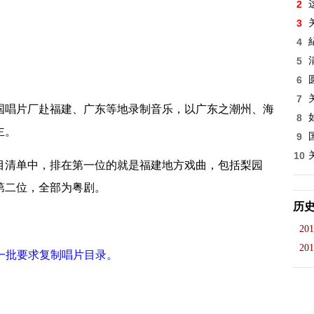
2
3
4
5
6
7
唱片厂赴福建、广东等地录制音乐，以广东之潮州、海
8
主。
9
10
目清单中，排在第一位的就是福建地方戏曲，包括梨园
第二位，全部为粤剧。
历
201
201
批要求复制唱片目录。