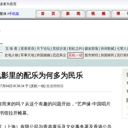
读者为首页
首
页
新
闻
视
频
博
繁体
手机版
五 味 斋
茗香茶语
天下论坛
竞技沙龙
彩虹之约
摄友部落
诗词歌赋
七荤八
史地人物
军事天地
跨国婚姻
恋恋风尘
灵机一动
股市财经
加国移民
流行前
电影里的配乐为何多为民乐
07月04日18:58:34 于 [灵机一动]
发送悄悄话
而来的吗？从这个有趣的问题开始，“艺声缘·中国唱片
图书馆拉开帷幕。
片（上海）有限公司与香港康乐及文化事务署及香港公共