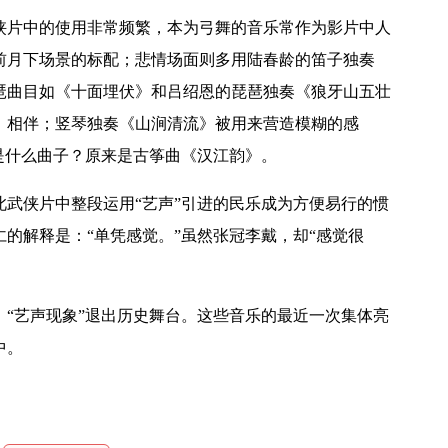
侠片中的使用非常频繁，本为弓舞的音乐常作为影片中人
前月下场景的标配；悲情场面则多用陆春龄的笛子独奏
琶曲目如《十面埋伏》和吕绍恩的琵琶独奏《狼牙山五壮
》相伴；竖琴独奏《山涧清流》被用来营造模糊的感
是什么曲子？原来是古筝曲《汉江韵》。
侠片中整段运用“艺声”引进的民乐成为方便易行的惯
的解释是：“单凭感觉。”虽然张冠李戴，却“感觉很
“艺声现象”退出历史舞台。这些音乐的最近一次集体亮
中。