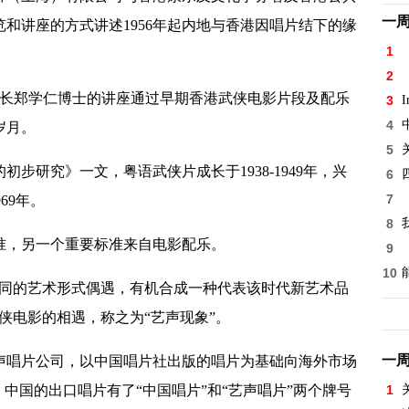
一
和讲座的方式讲述1956年起内地与香港因唱片结下的缘
1
2
长郑学仁博士的讲座通过早期香港武侠电影片段及配乐
3
I
4
岁月。
5
步研究》一文，粤语武侠片成长于1938-1949年，兴
6
7
969年。
8
，另一个重要标准来自电影配乐。
9
10
同的艺术形式偶遇，有机合成一种代表该时代新艺术品
侠电影的相遇，称之为“艺声现象”。
一
声唱片公司，以中国唱片社出版的唱片为基础向海外市场
中国的出口唱片有了“中国唱片”和“艺声唱片”两个牌号
1