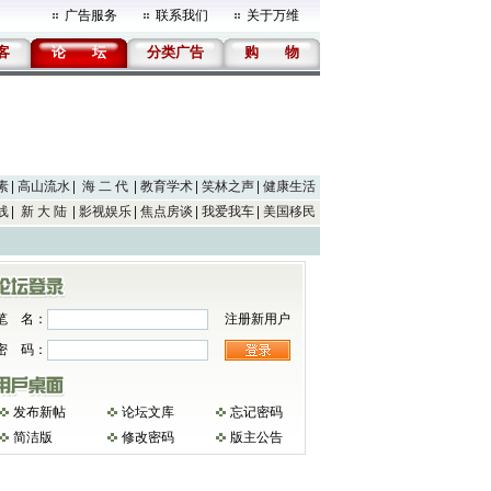
广告服务
联系我们
关于万维
客
论
坛
分类广告
购
物
素
高山流水
海 二 代
教育学术
笑林之声
健康生活
线
新 大 陆
影视娱乐
焦点房谈
我爱我车
美国移民
笔 名：
注册新用户
密 码：
发布新帖
论坛文库
忘记密码
简洁版
修改密码
版主公告