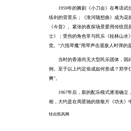
1959年的舞剧《小刀会》在粤语武
练剑的背景乐；《淮河随想曲》成为花
《今昔》。紧张的夜探场景爱用传统琵
士》；受伤的角色常与民乐《桂林山水
觉。“六指琴魔”用琴声击退敌人时弹的
当时的香港尚无大型民乐团体，因此武
例。至于以上约定俗成如何形成？郑学仁
爽”。
1967年后，新的配乐模式逐渐确立，
相，大约是在周星驰的致敬片《功夫》
转自凯风网