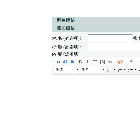
笔 名 (必选项):
密 
标 题 (必选项):
内 容 (选填项):
字体
字号