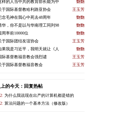
这样的人当中共的教育部长能为中
覅覅
关于国际基督教哈利路亚协会
王玉芳
紀念毛神在我心中死去48周年
覅覅
清华，你不是以与华南理工同列98
覅覅
圆周率前10000位
覅覅
关于国际团结友谊协会
王玉芳
如果我是习近平，我明天就让《人
覅覅
国际基督教福音教会强烈谴
王玉芳
关于国际基督教福音教会
王玉芳
史上的今天：回复热帖
2:
为什么我说现在出产的计算机都是错的
2:
算法问题的一个基本方法（修改版）