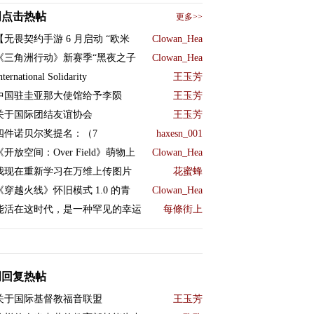
周点击热帖
更多>>
【无畏契约手游 6 月启动 “欧米
Clowan_Hea
《三角洲行动》新赛季“黑夜之子
Clowan_Hea
nternational Solidarity
王玉芳
中国驻圭亚那大使馆给予李陨
王玉芳
关于国际团结友谊协会
王玉芳
四件诺贝尔奖提名：（7
haxesn_001
《开放空间：Over Field》萌物上
Clowan_Hea
我现在重新学习在万维上传图片
花蜜蜂
《穿越火线》怀旧模式 1.0 的青
Clowan_Hea
能活在这时代，是一种罕见的幸运
每條街上
周回复热帖
关于国际基督教福音联盟
王玉芳