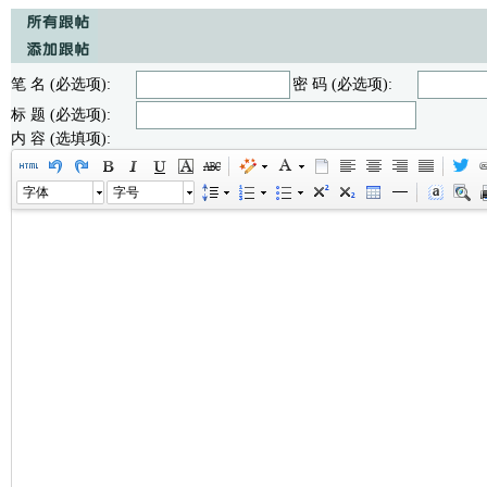
笔 名 (必选项):
密 码 (必选项):
标 题 (必选项):
内 容 (选填项):
字体
字号