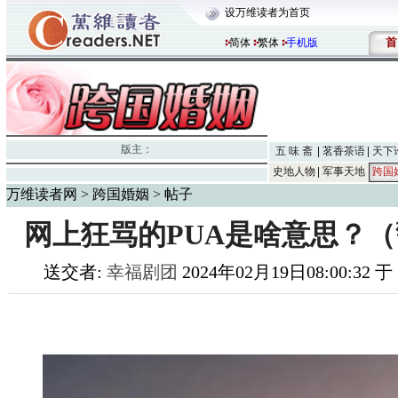
设万维读者为首页
首
简体
繁体
手机版
版主：
五 味 斋
茗香茶语
天下
史地人物
军事天地
跨国
万维读者网
>
跨国婚姻
> 帖子
网上狂骂的PUA是啥意思？
送交者:
幸福剧团
2024年02月19日08:00:32 