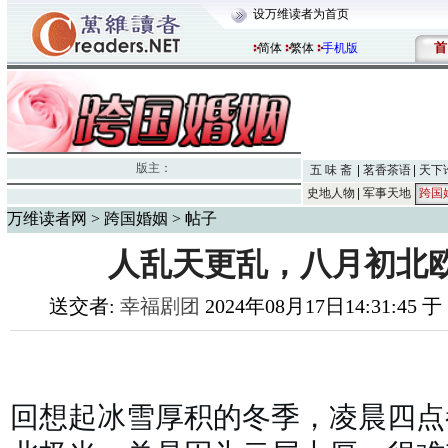
设万维读者为首页
首
简体
繁体
手机版
版主：
五 味 斋
茗香茶语
天下
史地人物
军事天地
跨国
万维读者网
>
跨国婚姻
> 帖子
人乱天更乱，八月初北
送交者:
幸福剧团
2024年08月17日14:31:45 
回想起冰雪厚积的冬季，凌晨四点