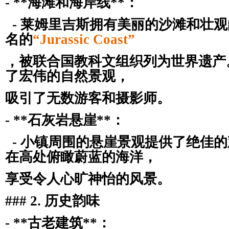
- **海滩和海岸线**：
- 莱姆里吉斯拥有美丽的沙滩和壮
名的
“Jurassic Coast”
，被联合国教科文组织列为世界遗产
了宏伟的自然景观，
吸引了无数游客和摄影师。
- **石灰岩悬崖**：
- 小镇周围的悬崖景观提供了绝佳
在高处俯瞰蔚蓝的海洋，
享受令人心旷神怡的风景。
### 2. 历史韵味
- **古老建筑**：