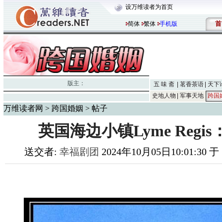
设万维读者为首页
首
简体
繁体
手机版
版主：
五 味 斋
茗香茶语
天下
史地人物
军事天地
跨国
万维读者网
>
跨国婚姻
> 帖子
英国海边小镇Lyme Regi
送交者:
幸福剧团
2024年10月05日10:01:30 