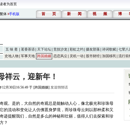
读者为首页
首
页
新
闻
视
频
博
繁体
手机版
五 味 斋
茗香茶语
天下论坛
竞技沙龙
彩虹之约
摄友部落
诗词歌赋
七荤八
史地人物
军事天地
跨国婚姻
恋恋风尘
灵机一动
股市财经
加国移民
流行前
母祥云，迎新年！
年12月30日16:56:49 于 [跨国婚姻]
发送悄悄话
奇观。是的，大自然的奇观总是能触动人心，像北极光和珍珠母
它的流动和变化让人仿佛置身梦境，而珍珠母云则以那种柔和又
奇迹提醒我们，自然是多么的神秘和壮丽，值得人们去探索和珍
方？