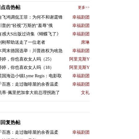
周点击热帖
更多>>
俞飞鸿调侃王菲：为何不和谢霆锋
幸福剧团
川普的“轻视”万斯的“羞辱”俄
幸福剧团
有感大S出版过诗集《蝴蝶飞了》
幸福剧团
刚刚帮助送走了一位老者
席琳
本周末德国选举：川普政权为啥急
幸福剧团
婷婷，你也喜欢女人吗（25）
阿里克斯Y
婷婷，你也喜欢女人吗（18）
阿里克斯Y
英国海边小镇Lyme Regis：电影取
幸福剧团
千百惠：走过咖啡屋的余香温柔
幸福剧团
凯蒂·佩里把加拿大前总理拐跑了
文礼
周回复热帖
千百惠：走过咖啡屋的余香温柔
幸福剧团