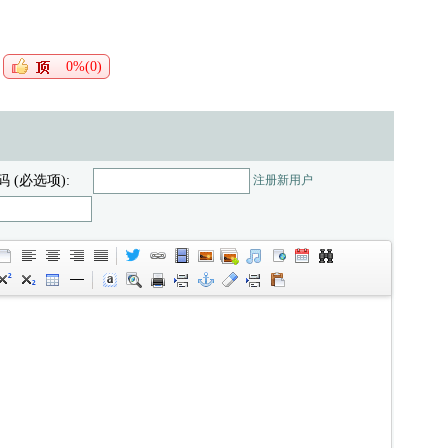
0%(0)
码 (必选项):
注册新用户