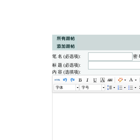
笔 名 (必选项):
密 
标 题 (必选项):
内 容 (选填项):
字体
字号