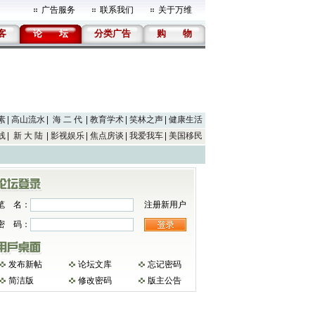
广告服务
联系我们
关于万维
客
论
坛
分类广告
购
物
素
高山流水
海 二 代
教育学术
笑林之声
健康生活
线
新 大 陆
影视娱乐
焦点房谈
我爱我车
美国移民
笔 名：
注册新用户
密 码：
发布新帖
论坛文库
忘记密码
简洁版
修改密码
版主公告