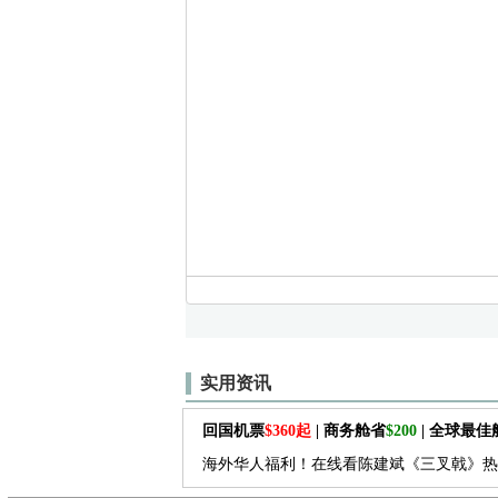
实用资讯
回国机票
$360起
| 商务舱省
$200
| 全球最
海外华人福利！在线看陈建斌《三叉戟》热