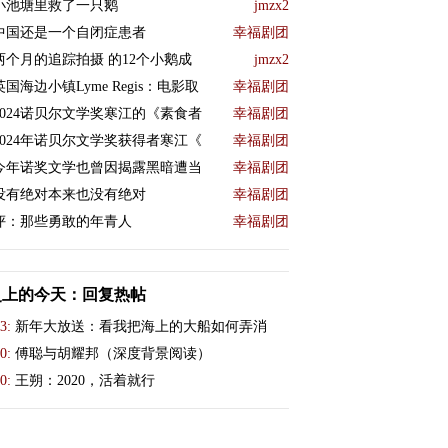
小池塘里救了一只鹅
jmzx2
中国还是一个自闭症患者
幸福剧团
两个月的追踪拍摄 的12个小鹅成
jmzx2
英国海边小镇Lyme Regis：电影取
幸福剧团
2024诺贝尔文学奖寒江的《素食者
幸福剧团
2024年诺贝尔文学奖获得者寒江《
幸福剧团
今年诺奖文学也曾因揭露黑暗遭当
幸福剧团
没有绝对本来也没有绝对
幸福剧团
评：那些勇敢的年青人
幸福剧团
史上的今天：回复热帖
3:
新年大放送：看我把海上的大船如何弄消
0:
傅聪与胡耀邦（深度背景阅读）
0:
王朔：2020，活着就行