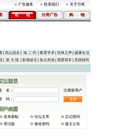
广告服务
联系我们
关于万维
客
论
坛
分类广告
购
物
素
高山流水
海 二 代
教育学术
笑林之声
健康生活
线
新 大 陆
影视娱乐
焦点房谈
我爱我车
美国移民
笔 名：
注册新用户
密 码：
发布新帖
论坛文库
忘记密码
简洁版
修改密码
版主公告