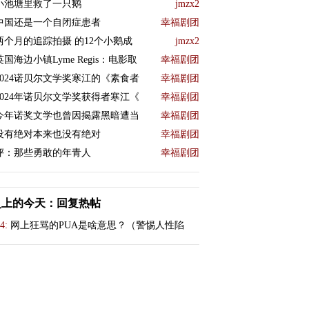
小池塘里救了一只鹅
jmzx2
中国还是一个自闭症患者
幸福剧团
两个月的追踪拍摄 的12个小鹅成
jmzx2
英国海边小镇Lyme Regis：电影取
幸福剧团
2024诺贝尔文学奖寒江的《素食者
幸福剧团
2024年诺贝尔文学奖获得者寒江《
幸福剧团
今年诺奖文学也曾因揭露黑暗遭当
幸福剧团
没有绝对本来也没有绝对
幸福剧团
评：那些勇敢的年青人
幸福剧团
史上的今天：回复热帖
4:
网上狂骂的PUA是啥意思？（警惕人性陷