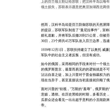
上的芬兰领土割让给苏联；把汉科半岛以每年8
领土损失，苏联表示愿意把奥涅加湖
西北两倍
然而，汉科半岛却是芬兰防御苏联的天然屏障
的提议，苏联军队制造了“曼尼拉事件”，宣
赔礼道歉，并将军队后撤20到25公里，但被
30日，23个师共45万军队攻入芬兰边界，迅
1939年12月1日，苏联扶持建立了以奥托 威
军队中的社会主义者反叛，但没有成功。
如今的俄国，采用相同的手段来对付一个领土和
的俄罗斯普京，最显而易见的的逻辑就是不可
沾沾自喜之徒，加上川普对于普金独裁权力的
现在当弃子，甚至直接说当初直接就归顺了俄
面对川普的“轻视，”万斯的“羞辱”，俄罗斯
意赅，透彻。在历史黑暗的时期，多看历史，
瓜群众还会看见一出出超乎意料的小丑闹剧来
帝。