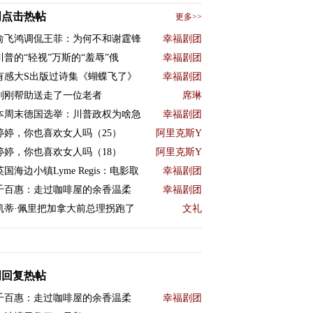
周点击热帖
更多>>
俞飞鸿调侃王菲：为何不和谢霆锋
幸福剧团
川普的“轻视”万斯的“羞辱”俄
幸福剧团
有感大S出版过诗集《蝴蝶飞了》
幸福剧团
刚刚帮助送走了一位老者
席琳
本周末德国选举：川普政权为啥急
幸福剧团
婷婷，你也喜欢女人吗（25）
阿里克斯Y
婷婷，你也喜欢女人吗（18）
阿里克斯Y
英国海边小镇Lyme Regis：电影取
幸福剧团
千百惠：走过咖啡屋的余香温柔
幸福剧团
凯蒂·佩里把加拿大前总理拐跑了
文礼
周回复热帖
千百惠：走过咖啡屋的余香温柔
幸福剧团