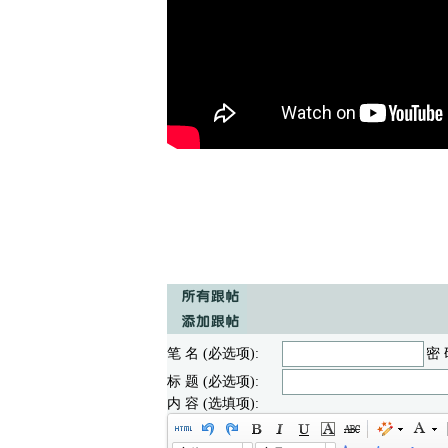
笔 名 (必选项):
密 
标 题 (必选项):
内 容 (选填项):