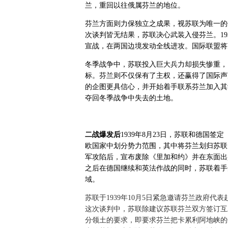
兰，重回以往俄属芬兰的地位。
芬兰方面则力保独立之成果，视苏联为唯一的
次谈判皆无结果，苏联决心武装入侵芬兰。193
宣战，在两国边境发动全线进攻。国际联盟
将
冬季战争中，苏联投入巨大兵力却损失惨重，
标。芬兰则不仅保有了主权，还赢得了国际声
的企图更具信心，并开始着手联系芬兰加入其计
夺回冬季战争中失去的土地。
二战爆发后
1939年8月23日，苏联和德国签
欧国家中划分势力范围，其中将芬兰划归苏联
军攻陷后，宣布废除《里加和约
》并在东面出
之后在德国继续和英法作战的同时，苏联着手
域。
苏联于1939年10月5日紧急邀请芬兰政府代表赴
这次谈判中，苏联除建议苏联芬兰双方签订互
分领土的要求，即要求芬兰把卡累利阿地峡的