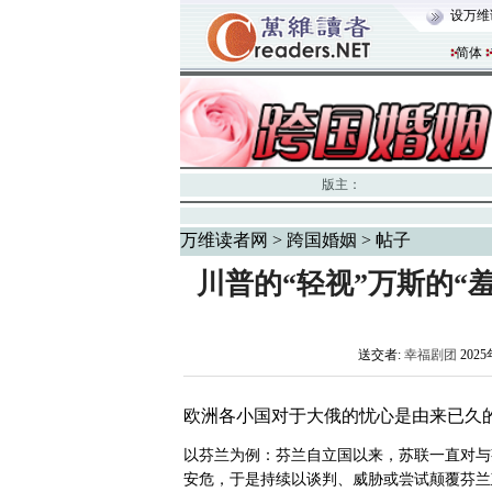
设万维
简体
版主：
万维读者网
>
跨国婚姻
> 帖子
川普的“轻视”万斯的“
送交者:
幸福剧团
2025
欧洲各小国对于大俄的忧心是由来已久
以芬兰为例：芬兰自立国以来，苏联一直对与
安危，于是持续以谈判、威胁或尝试颠覆芬兰