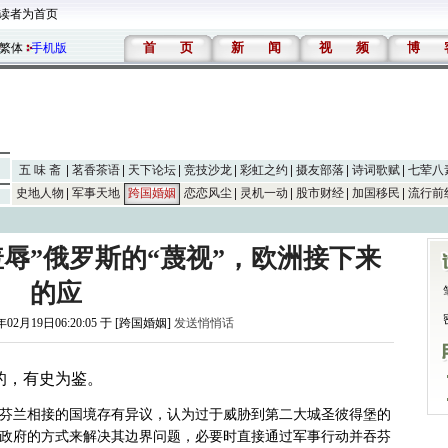
读者为首页
首
页
新
闻
视
频
博
繁体
手机版
五 味 斋
茗香茶语
天下论坛
竞技沙龙
彩虹之约
摄友部落
诗词歌赋
七荤八
史地人物
军事天地
跨国婚姻
恋恋风尘
灵机一动
股市财经
加国移民
流行前
羞辱”俄罗斯的“蔑视”，欧洲接下来
的应
年02月19日06:20:05 于 [跨国婚姻]
发送悄悄话
的，有史为鉴。
芬兰相接的国境存有异议，认为过于威胁到第二大城圣彼得堡
的
政府的方式来解决其边界问题，必要时直接通过军事行动并吞芬