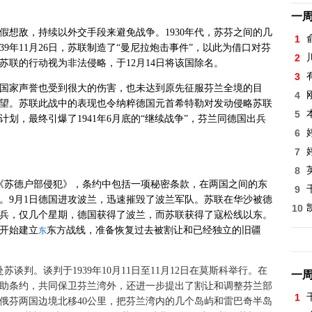
一
假想敌，持续以外交手段来避免战争。1930年代，苏芬之间的几
1
9年11月26日，苏联制造了“曼尼拉炮击事件”，以此为借口对芬
2
苏联的行动视为非法侵略，于12月14日将该国除名。
3
国家声誉也受到很大的伤害，也未达到原先征服芬兰全境的目
4
望。苏联此战中的表现也令纳粹德国
元首希特勒
对发动侵略苏联
5
划，最终引爆了1941年6月底的“继续战争
”，芬兰同德国出兵
6
7
8
定《苏德户部侵犯
》，条约中包括一项秘密条款，在两国之间的东
9
。9月1日德国进攻波兰，迅速摧毁了波兰军队。苏联在华沙
被德
10
兵，仅几个星期，德国获得了波兰，而苏联获得了寇松线
以东。
开始建立
东方战线
，准备恢复过去被割让和已经独立的旧疆
东
苏谈判。谈判于1939年10月11日至11月12日在莫斯科
举行。在
一
助条约，共同保卫芬兰湾
外，还进一步提出了割让和调整芬兰部
1
俄芬两国边境北移40公里，把芬兰湾内的几个岛屿和雷巴奇半岛