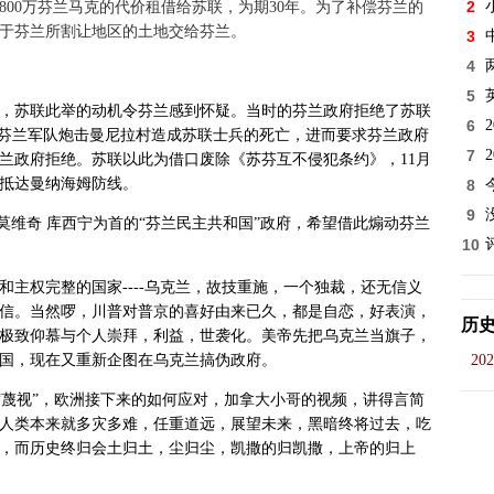
2
00万芬兰马克的代价租借给苏联，为期30年。为了补偿芬兰的
于芬兰所割让地区的土地交给芬兰。
3
4
5
，苏联此举的动机令芬兰感到怀疑。当时的芬兰政府拒绝了苏联
6
称芬兰军队炮击曼尼拉村造成苏联士兵的死亡，进而要求芬兰政府
7
芬兰政府拒绝。苏联以此为借口废除《苏芬互不侵犯条约》，11月
速抵达曼纳海姆防线
。
8
9
廉莫维奇 库西宁
为首的“芬兰民主共和国”政府，希望借此煽动芬兰
10
主权完整的国家----乌克兰，故技重施，一个独裁，还无信义
信。当然啰，川普对普京的喜好由来已久，都是自恋，好表演，
历
极致仰慕与个人崇拜，利益，世袭化。美帝先把乌克兰当旗子，
国，现在又重新企图在乌克兰搞伪政府。
202
的“蔑视”，欧洲接下来的如何应对，加拿大小哥的视频，讲得言简
人类本来就多灾多难，任重道远，展望未来，黑暗终将过去，吃
，而历史终归会土归土，尘归尘，凯撒的归凯撒，上帝的归上