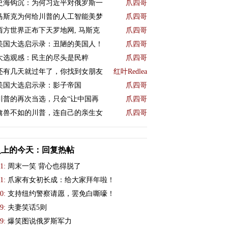
史海钩沉：为何习近平对俄罗斯一
爪四哥
马斯克为何给川普的人工智能美梦
爪四哥
西方世界正布下天罗地网, 马斯克
爪四哥
美国大选启示录：丑陋的美国人！
爪四哥
大选观感：民主的尽头是民粹
爪四哥
还有几天就过年了，你找到女朋友
红叶Redlea
美国大选启示录：影子帝国
爪四哥
川普的再次当选，只会“让中国再
爪四哥
禽兽不如的川普，连自己的亲生女
爪四哥
史上的今天：回复热帖
1:
周末一笑 背心也得脱了
1:
爪家有女初长成：给大家拜年啦！
0:
支持纽约警察请愿，罢免白嘶嚎！
9:
夫妻笑话5则
9:
爆笑图说俄罗斯军力