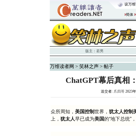
设万维
简体
版主：
若男
万维读者网
>
笑林之声
> 帖子
ChatGPT幕后真
送交者:
爪四哥
2023年
众所周知，
美国控制
世界，
犹太人控制
上，
犹太人
早已成为
美国
的“地下总统”