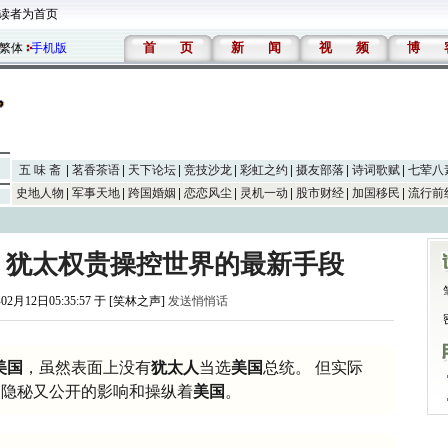
读者为首页
首
页
新
闻
视
频
博
繁体
手机版
五 味 斋
茗香茶语
天下论坛
竞技沙龙
彩虹之约
摄友部落
诗词歌赋
七荤八
史地人物
军事天地
跨国婚姻
恋恋风尘
灵机一动
股市财经
加国移民
流行前
相：犹太权贵操控世界的最新手段
02月12日05:35:57 于 [笑林之声]
发送悄悄话
美国
，虽然表面上没有
犹太人
当选
美国
总统。 但实际
，隐秘又公开的影响和操纵着
美国
。