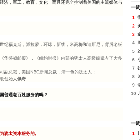
经济，军工，教育，文化，而且还完全控制着美国的主流媒体与
一
1
2
3
4
世纪福克斯，派拉蒙，环球，新线，米高梅和迪斯尼，背后老板
5
《华盛顿邮报》，《纽约时报》内部的犹太人高级编辑占了大多
6
7
司副总裁，美国NBC新闻总裁，清一色的犹太人；
8
歌创始人
佩奇
......
9
10
国普通老百姓服务的吗？
一
为犹太资本服务的。
1