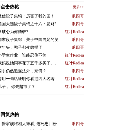
周点击热帖
更多>>
微信段子集锦：厉害了我的国！
爪四哥
美国大选段子集锦之十六：发财?
爪四哥
拿破仑为何骑驴?
红叶Redlea
周末段子集锦：关于中国男足的笑
爪四哥
这年头，鸭子都变教授了
爪四哥
小学生作业，谁能忍住不笑
红叶Redlea
我妈说她同事花了五千多买了。。
红叶Redlea
凶手仍然逍遥法外，奈何？
爪四哥
请用一句话证明你看过四大名著
红叶Redlea
儿子， 你去超市了？
红叶Redlea
周回复热帖
川普家族吃相太难看, 连死忠川粉
爪四哥