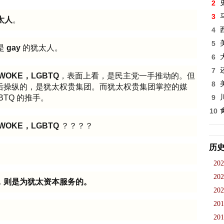
2
3
太人
。
4
5
是
gay
的犹太人。
6
7
e，WOKE，LGBTQ
，表面上看，是民主党一手推动的。但
8
后操纵的，是犹太权贵集团。而犹太权贵集团掌控的媒
9
GBTQ 的推手。
10
e，WOKE，LGBTQ
？？？？
历
202
202
，则是为犹太资本服务的。
202
201
201