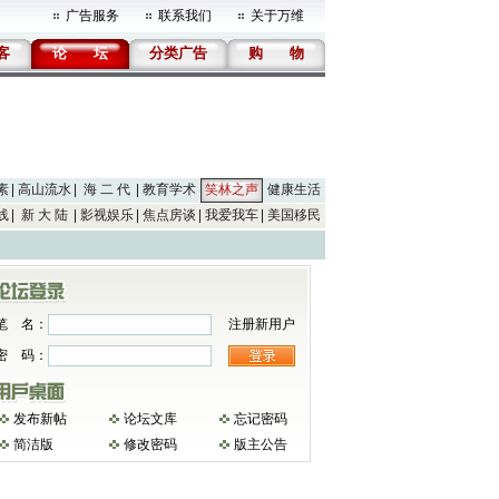
广告服务
联系我们
关于万维
客
论
坛
分类广告
购
物
素
高山流水
海 二 代
教育学术
笑林之声
健康生活
线
新 大 陆
影视娱乐
焦点房谈
我爱我车
美国移民
笔 名：
注册新用户
密 码：
发布新帖
论坛文库
忘记密码
简洁版
修改密码
版主公告