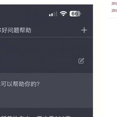
201
201