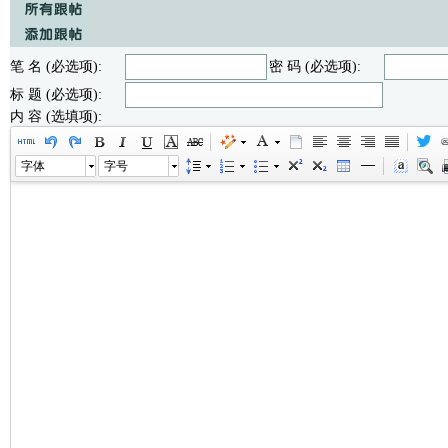
笔 名 (必选项):
密 码 (必选项):
标 题 (必选项):
内 容 (选填项):
字体
字号