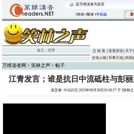
设万维读者为首页
首
简体
繁体
手机版
版主：
若男
五 味 斋
茗香茶语
天下
史地人物
军事天地
跨国
万维读者网
>
笑林之声
> 帖子
江青发言；谁是抗日中流砥柱与彭丽媛
送交者:
幸福剧团
2025年08月30日10:38:57 于 [笑林