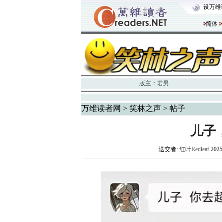
设万维
简体
版主：
若男
万维读者网
>
笑林之声
> 帖子
儿子
送交者:
红叶Redleaf
202