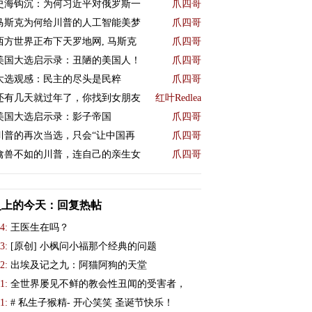
史海钩沉：为何习近平对俄罗斯一
爪四哥
马斯克为何给川普的人工智能美梦
爪四哥
西方世界正布下天罗地网, 马斯克
爪四哥
美国大选启示录：丑陋的美国人！
爪四哥
大选观感：民主的尽头是民粹
爪四哥
还有几天就过年了，你找到女朋友
红叶Redlea
美国大选启示录：影子帝国
爪四哥
川普的再次当选，只会“让中国再
爪四哥
禽兽不如的川普，连自己的亲生女
爪四哥
史上的今天：回复热帖
4:
王医生在吗？
3:
[原创] 小枫问小福那个经典的问题
2:
出埃及记之九：阿猫阿狗的天堂
1:
全世界屡见不鲜的教会性丑闻的受害者，
1:
# 私生子猴精- 开心笑笑 圣诞节快乐！