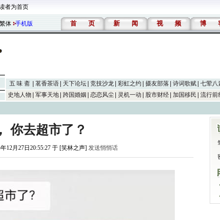
读者为首页
首
页
新
闻
视
频
博
繁体
手机版
五 味 斋
茗香茶语
天下论坛
竞技沙龙
彩虹之约
摄友部落
诗词歌赋
七荤八
史地人物
军事天地
跨国婚姻
恋恋风尘
灵机一动
股市财经
加国移民
流行前
， 你去超市了？
5年12月27日20:55:27 于 [笑林之声]
发送悄悄话