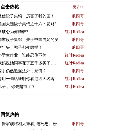
周点击热帖
更多>>
微信段子集锦：厉害了我的国！
爪四哥
美国大选段子集锦之十六：发财?
爪四哥
拿破仑为何骑驴?
红叶Redlea
周末段子集锦：关于中国男足的笑
爪四哥
这年头，鸭子都变教授了
爪四哥
小学生作业，谁能忍住不笑
红叶Redlea
我妈说她同事花了五千多买了。。
红叶Redlea
凶手仍然逍遥法外，奈何？
爪四哥
请用一句话证明你看过四大名著
红叶Redlea
儿子， 你去超市了？
红叶Redlea
周回复热帖
川普家族吃相太难看, 连死忠川粉
爪四哥