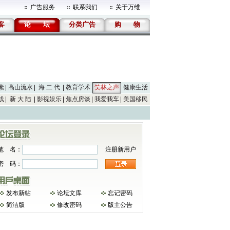
广告服务
联系我们
关于万维
客
论
坛
分类广告
购
物
素
高山流水
海 二 代
教育学术
笑林之声
健康生活
线
新 大 陆
影视娱乐
焦点房谈
我爱我车
美国移民
笔 名：
注册新用户
密 码：
发布新帖
论坛文库
忘记密码
简洁版
修改密码
版主公告