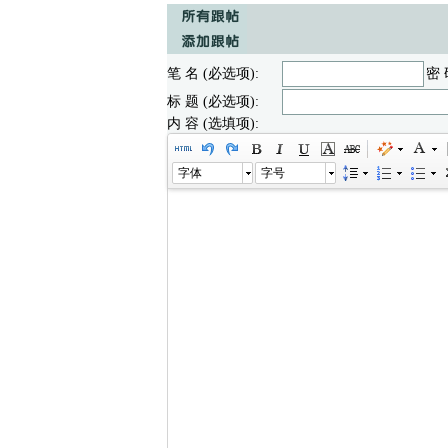
笔 名 (必选项):
密 
标 题 (必选项):
内 容 (选填项):
字体
字号