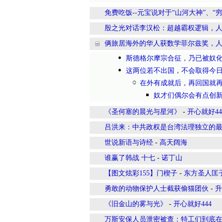
免费吃饭--元宝说对于“山河大神”、
殷之光对话李汉松：超越霸权逻辑，人
俩旅居海外的华人获数学菲尔兹奖，
斯德格尔摩宗合征，乃已被奴
这两位若不出国，不会取得今
在外有成就后，再回国就
奴才们偶尔会有点创
《圣何塞的晨光与星河》
-
开心就好44
吕洪来：中共政权是台湾法理独立的
世说新语与诗经
-
高天阔海
谁赢了韩战 十七
-
诺丁山
【图文炫彩155】门楔子
-
东方圣人匡
勇敢的动物保护人士截获偷猫团伙
-
升
《旧金山的雾与光》
-
开心就好444
万斯安保人员泄密被查：特工们到底