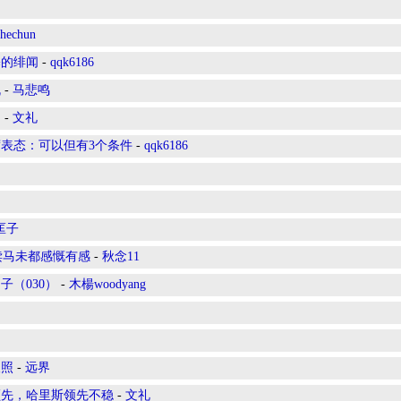
hechun
基的绯闻
-
qqk6186
机
-
马悲鸣
的
-
文礼
席表态：可以但有3个条件
-
qqk6186
匡子
—读马未都感慨有感
-
秋念11
（030）
-
木楊woodyang
人照
-
远界
领先，哈里斯领先不稳
-
文礼