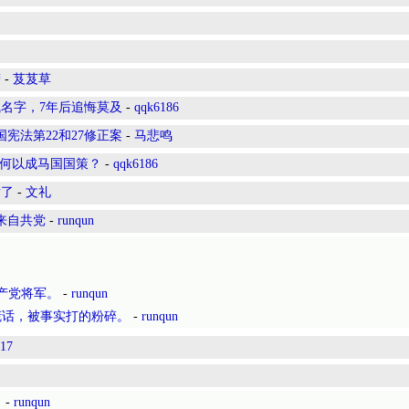
劳
-
芨芨草
名字，7年后追悔莫及
-
qqk6186
宪法第22和27修正案
-
马悲鸣
”何以成马国国策？
-
qqk6186
喷了
-
文礼
来自共党
-
runqun
爸
共产党将军。
-
runqun
谎话，被事实打的粉碎。
-
runqun
817
。
-
runqun