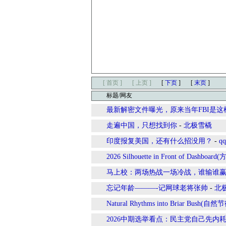
[ 首页 ]
[ 上页 ]
[
下页
]
[
末页
]
标题/网友
最新解密文件曝光，原来当年FBI是
走遍中国，只想找到你
-
北极雪橇
印度报复美国，还有什么招没用？
-
qq
2026 Silhouette in Front of Dashb
马上校：两场热战一场冷战，谁输谁
忘记年龄———-记网球老将张帅
-
北
Natural Rhythms into Briar Bush
2026中期选举看点：民主党自己先