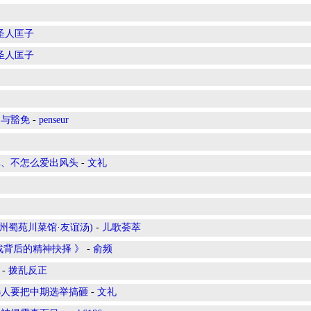
圣人匡子
圣人匡子
案与豁免
-
penseur
真、不怎么爱出风头
-
文礼
, PA(宾州蜀苑川菜馆·友谊汤)
-
儿歌荟萃
战背后的精神抉择 》
-
俞频
-
拨乱反正
选人要把中期选举搞砸
-
文礼