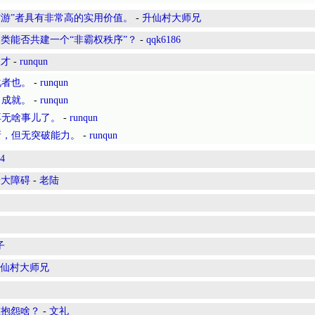
“穷游”者具有非常高的实用价值。
-
升仙村大师兄
类能否共建一个“非霸权秩序”？
-
qqk6186
人才
-
runqun
化者也。
-
runqun
日成就。
-
runqun
再无啥事儿了。
-
runqun
新，但无突破能力。
-
runqun
4
最大障碍
-
老陆
子
仙村大师兄
在抱怨啥？
-
文礼