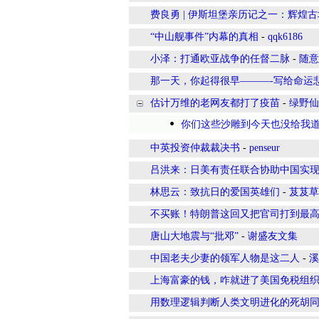
费良勇 | 伊斯坦堡亲历记之一：辉煌
“中山舰事件”内幕的真相
-
qqk6186
小泽：打通欧亚战争的任督二脉
-
随意
那一天，你起得很早———-写给命运
估计万维的老网友都打了疫苗
-
绿野仙
你们这些沙雕到今天也没给我
中英投资仲裁裁决书
-
penseur
吕洪来：日美有责任联合协助中国实
林思云：致抗日的爱国英雄们
-
芨芨草
不买账！特朗普这回又把官司打到最
唐山大地震与“批邓”
-
谢盛友文集
中国老夫少妻的领军人物是这二人
-
溪
上海富豪的钱，咋就进了美国免税组
用数理逻辑判断人类文明进化的死胡