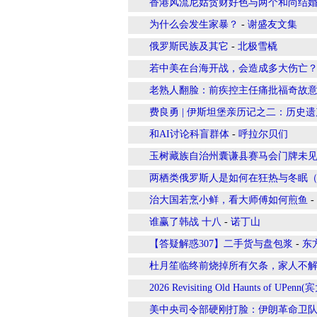
香港风流尼姑贪财好色与两个和尚结
为什么会发生家暴？
-
谢盛友文集
俄罗斯民族及其它
-
北极雪橇
若中美在台海开战，会造成多大伤亡
老熟人翻脸：前疾控主任痛批福奇故
费良勇 | 伊斯坦堡亲历记之二：历史
和AI讨论科盲群体
-
呼拉尔贝们
玉树藏族自治州囊谦县赛马会门牌未
两栖类俄罗斯人是如何在狂热与冬眠
治大国若烹小鲜，看大师傅如何煎鱼
-
谁赢了韩战 十八
-
诺丁山
【答疑解惑307】二手货与盘包浆
-
东
杜月笙临终前烧掉所有欠条，家人不
2026 Revisiting Old Haunts of UPe
美中央司令部硬刚打脸：伊朗革命卫