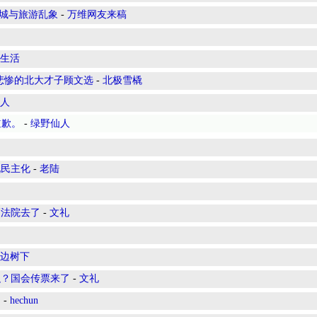
古城与旅游乱象
-
万维网友来稿
生活
悲惨的北大才子顾文选
-
北极雪橇
人
道歉。
-
绿野仙人
现民主化
-
老陆
高法院去了
-
文礼
边树下
织？国会传票来了
-
文礼
同
-
hechun