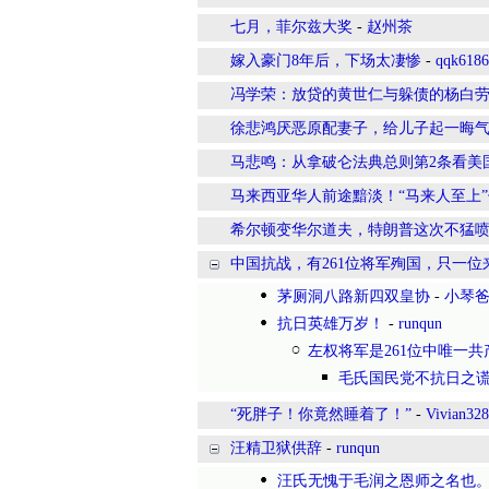
七月，菲尔兹大奖
-
赵州茶
嫁入豪门8年后，下场太凄惨
-
qqk6186
冯学荣：放贷的黄世仁与躲债的杨白
徐悲鸿厌恶原配妻子，给儿子起一晦气
马悲鸣：从拿破仑法典总则第2条看美国
马来西亚华人前途黯淡！“马来人至上
希尔顿变华尔道夫，特朗普这次不猛
中国抗战，有261位将军殉国，只一位
茅厕洞八路新四双皇协
-
小琴
抗日英雄万岁！
-
runqun
左权将军是261位中唯一
毛氏国民党不抗日之
“死胖子！你竟然睡着了！”
-
Vivian32
汪精卫狱供辞
-
runqun
汪氏无愧于毛润之恩师之名也