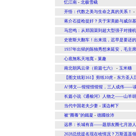
忆江南
-
北极雪橇
开悟：代数之美与生命之真的关系！
-
蒋介石提枪捉奸？关于宋美龄与威尔
马悲鸣：从郑国渠到超大型强子对撞
史密斯大翻车！出来混，迟早是要还
1937年出狱的陈独秀想来延安，毛主
心底無私天地寬
-
菓趣
南北朝风云录（前篇七六）
-
玉米穗
【图文炫彩161】剪纸10虎
-
东方圣人
A!博文---惺惺惜惺惺，三人成伟—
长篇小说《通榆河》人物之——山羊胡子
当代中国老夫少妻
-
溪边树下
被“圈養”的鐵凝
-
德國徐沛
远界：长城有喜——题朋友圈七月游
2028总统提名现在啥情况？万斯遥遥