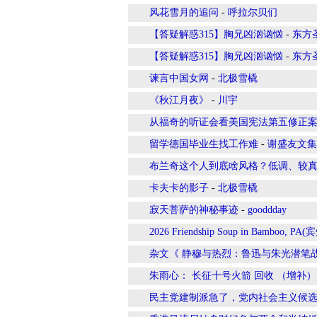
风花雪月的追问
-
呼拉尔贝们
【答疑解惑315】胸兄凶汹讻忷
-
东方
【答疑解惑315】胸兄凶汹讻忷
-
东方
谏言中国女网
-
北极雪橇
《秋江月夜》
-
川宇
从福奇的听证会看美国宪法第五修正
留学德国毕业生找工作难
-
谢盛友文集
布兰奇这个人到底啥风格？低调、较
卡夫卡的影子
-
北极雪橇
寂天菩萨的神秘事迹
-
gooddday
2026 Friendship Soup in Bamboo
杂文《 静穆与热烈：鲁迅与朱光潜笔
朱雨心： 长征十号火箭 回收 （增补）
民主党建制派急了，党内社会主义候