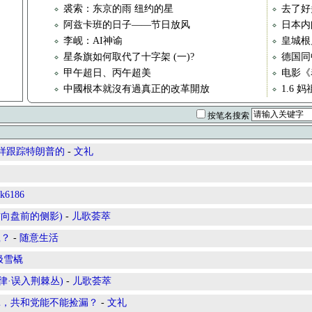
裘索：东京的雨 纽约的星
去了好
阿兹卡班的日子——节日放风
日本内
李岘：AI神谕
皇城根
星条旗如何取代了十字架 (一)?
德国同
甲午超日、丙午超美
电影《
中國根本就沒有過真正的改革開放
1.6 
按笔名搜索
这样跟踪特朗普的
-
文礼
k6186
oard(方向盘前的侧影)
-
儿歌荟萃
赢？
-
随意生活
极雪橇
(自然节律·误入荆棘丛)
-
儿歌荟萃
内耗，共和党能不能捡漏？
-
文礼