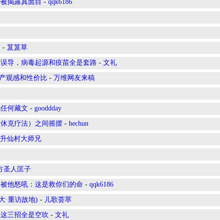
婚被揭露真面目
-
qqk6186
？
-
芨芨草
意误导，病毒起源和疫苗全是套路
-
文礼
遗产观感和性价比
-
万维网友来稿
见任何藏文
-
gooddday
（休克疗法）之间摇摆
-
hechun
升仙村大师兄
方圣人匡子
解被他怒吼：这是救你们的命
-
qqk6186
nn(宾大·重访故地)
-
儿歌荟萃
队这三招全是空吹
-
文礼