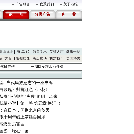
广告服务
联系我们
关于万维
论
坛
分类广告
购
物
高山流水
海 二 代
教育学术
笑林之声
健康生活
新 大 陆
影视娱乐
焦点房谈
我爱我车
美国移民
人气排行榜
一周网友灌水排行榜
基--当代民族意志的一座丰碑
白玫瑰》對抗紅色《小花》
画坛泰斗范曾的“失联”闹剧：老来
低俗小说】第一卷 第五章 换汇（
：在日本，闻到北京的秋天
版十周年线上茶话会回顾
能撤出厉害国
5回国游：吃在中国