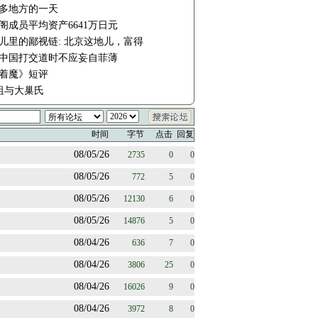
多地方的一天
阁成员平均资产6641万日元
儿里的鄙视链: 北京这地儿，富得
中国打交道时不应妄自菲薄
着魔》短评
妈祖与大巢氏
时间
字节
点击
回复
08/05/26
2735
0
0
08/05/26
772
5
0
08/05/26
12130
6
0
08/05/26
14876
5
0
08/04/26
636
7
0
08/04/26
3806
25
0
08/04/26
16026
9
0
08/04/26
3972
8
0