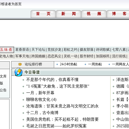
万维读者为首页
首
页
新
闻
视
频
博
客
五 味 斋
茗香茶语
天下论坛
竞技沙龙
彩虹之约
摄友部落
诗词歌赋
七荤八素
史地人物
军事天地
跨国婚姻
恋恋风尘
灵机一动
股市财经
加国移民
流行前线
论坛排行榜
24小时热帖
一周热帖
一周网友
文库
不是那个年代的，你真看不懂
泽连斯
版
“1·6冤案”大赦免，这下民主党那张“
德國《
公告
一月，新年开幕
87岁
聊聊名牧文化 (4)
长篇【
沧海遗珠：甘英未竟之路与文明交汇的永
李小萌
十二月，古今南博
壹嘉出
美国住房危机：买不起租不起，特朗普要
中山佳
毛诞之日思荒诞——如此罗织冤案
202