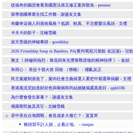
從福奇的聽證會看美國憲法第五修正案與豁免
-
penseur
留學德國畢業生找工作難
-
謝盛友文集
布蘭奇這個人到底啥風格？低調、較真、不怎麼愛出風頭
-
文禮
卡夫卡的影子
-
北極雪橇
寂天菩薩的神秘事跡
-
gooddday
2026 Friendship Soup in Bamboo, PA(賓州蜀苑川菜館·友誼湯)
-
兒
雜文《 靜穆與熱烈：魯迅與朱光潛筆戰背後的精神抉擇 》
-
俞頻
朱雨心： 長征十號火箭 回收 （增補）
-
撥亂反正
民主黨建制派急了，黨內社會主義候選人要把中期選舉搞砸
-
文禮
香港風流尼姑貪財好色與兩個和尚結婚被揭露真面目
-
qqk6186
為什麼會發生家暴？
-
謝盛友文集
俄羅斯民族及其它
-
北極雪橇
若中美在台海開戰，會造成多大傷亡？
-
芨芨草
豬頭習不計人損，止看占地。
-
runqun