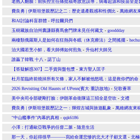
老熟人翻臉：前疾控主任痛批福奇故意誤導，病毒起源和疫苗全是
費良勇 | 伊斯坦堡親歷記之二：歷史遺產觀感和性價比
-
萬維網友
和AI討論科盲群體
-
呼拉爾貝們
玉樹藏族自治州囊謙縣賽馬會門牌未見任何藏文
-
gooddday
兩棲類俄羅斯人是如何在狂熱與冬眠（休克療法）之間搖擺
-
hechu
治大國若烹小鮮，看大師傅如何煎魚
-
升仙村大師兄
誰贏了韓戰 十八
-
諾丁山
【答疑解惑307】二手貨與盤包漿
-
東方聖人匡子
杜月笙臨終前燒掉所有欠條，家人不解被他怒吼：這是救你們的命
2026 Revisiting Old Haunts of UPenn(賓大·重訪故地)
-
兒歌薈萃
美中央司令部硬剛打臉：伊朗革命衛隊這三招全是空吹
-
文禮
費良勇 | 伊斯坦堡親歷記之一：輝煌古城與旅遊亂象
-
萬維網友來
“中山艦事件”內幕的真相
-
qqk6186
小澤：打通歐亞戰爭的任督二脈
-
隨意生活
那一天，你起得很早———-寫給命運悲慘的北大才子顧文選
-
北極