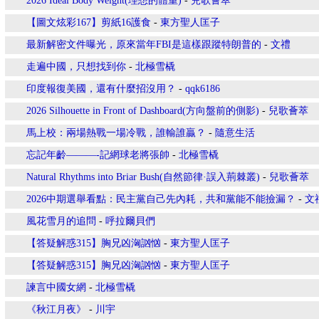
2026 Ideal Body Weight(理想的體重)
-
兒歌薈萃
【圖文炫彩167】剪紙16護食
-
東方聖人匡子
最新解密文件曝光，原來當年FBI是這樣跟蹤特朗普的
-
文禮
走遍中國，只想找到你
-
北極雪橇
印度報復美國，還有什麼招沒用？
-
qqk6186
2026 Silhouette in Front of Dashboard(方向盤前的側影)
-
兒歌薈萃
馬上校：兩場熱戰一場冷戰，誰輸誰贏？
-
隨意生活
忘記年齡———-記網球老將張帥
-
北極雪橇
Natural Rhythms into Briar Bush(自然節律·誤入荊棘叢)
-
兒歌薈萃
2026中期選舉看點：民主黨自己先內耗，共和黨能不能撿漏？
-
文
風花雪月的追問
-
呼拉爾貝們
【答疑解惑315】胸兄凶洶訩忷
-
東方聖人匡子
【答疑解惑315】胸兄凶洶訩忷
-
東方聖人匡子
諫言中國女網
-
北極雪橇
《秋江月夜》
-
川宇