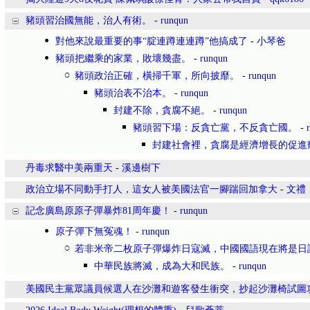
豬頭習治國無能，治人有術。
-
runqun
對他來說最重要的事“腚連蹲連連蹲”他搞成了
-
小琴爸
豬頭把繼乘的家業，敗壞幾盡。
-
runqun
豬頭政治正確，橫掃千軍，所向披靡。
-
runqun
豬頭治表不治本。
-
runqun
封建不除，貪腐不絕。
-
runqun
豬頭習下場：反貪亡黨，不反貪亡國。
-
封建社會裡，貪腐是經濟增長的促進
丹毒求醫中美兩重天
-
溪邊樹下
政治立場不同動手打人，這女人被美國法官一腳踹回加拿大
-
文禮
記念廣島原原子彈暴炸81周年慶！
-
runqun
原子彈下無冤魂！
-
runqun
若非米帝二枚原子彈爆炸日寇滅，中國國語現在將是日
中華民族將滅，成為大和民族。
-
runqun
美國民主黨眾議員候選人在沙灘和遊客發生衝突，抄起沙灘椅試圖