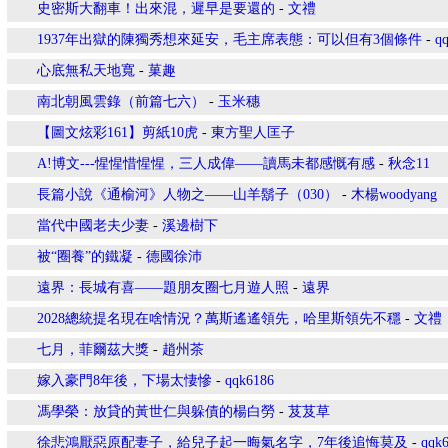
史密斯大翻車！出來混，遲早是要還的
-
文禮
1937年出獄的陳獨秀想來延安，毛主席表態：可以但有3個條件
-
q
心底無私天地寬
-
菓趣
南北朝風雲錄（前篇七六）
-
玉米穗
【圖文炫彩161】剪紙10虎
-
東方聖人匡子
A!博文---惺惺惜惺惺，三人成偉——讀馬未都感慨有感
-
秋念11
長篇小說《通榆河》人物之——山羊鬍子（030）
-
木楊woodyang
當代中國老夫少妻
-
溪邊樹下
被“圈養”的鐵凝
-
德國徐沛
遠界：長城有喜——題朋友圈七月遊人照
-
遠界
2028總統提名現在啥情況？萬斯遙遙領先，哈里斯領先不穩
-
文禮
七月，菲爾茲大獎
-
趙州茶
嫁入豪門8年後，下場太悽慘
-
qqk6186
馮學榮：放貸的黃世仁與躲債的楊白勞
-
芨芨草
徐悲鴻厭惡原配妻子，給兒子起一晦氣名字，7年後追悔莫及
-
qqk