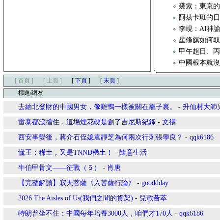
裘索：東京的
阿茲卡班的
李峴：AI神
星條旗如何取代
甲午超日、
中國根本就
[ 首頁 ]
[ 上頁 ]
[
下頁
]
[
末頁
]
標題/網友
去緬北發財的中國男女，像雞鴨一樣被關在籠子裏。
-
升仙村大師
​雷暴都沒擋住，這場煙花硬是創了吉尼斯紀錄
-
文禮
西安事變後，蔣介石侄媳袁靜芝為何兩次行刺張學良？
-
qqk6186
懂王：稀土，又是TNND稀土！
-
隨意生活
牛伯甲骨文——征戰（５）
-
肖唐
【完整解讀】寂天菩薩《入菩薩行論》
-
gooddday
2026 The Aisles of Us(我們之間的貨架)
-
兒歌薈萃
特朗普坐不住：中國每年培養3000人，咱們才170人
-
qqk6186