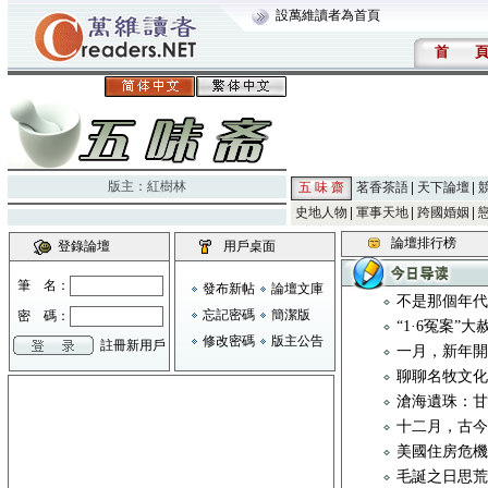
設萬維讀者為首頁
首
版主：
紅樹林
五 味 齋
茗香茶語
天下論壇
史地人物
軍事天地
跨國婚姻
論壇排行榜
登錄論壇
用戶桌面
筆 名：
發布新帖
論壇文庫
不是那個年
忘記密碼
簡潔版
密 碼：
“1·6冤案”
修改密碼
版主公告
註冊新用戶
一月，新年
聊聊名牧文化 
滄海遺珠：
十二月，古
美國住房危
毛誕之日思