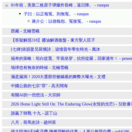
81年前，美第二枚原子彈爆炸長崎，逼日降。
-
runqun
子曰：以正報冤。則無冤。
-
runqun
蔣介公：以德報怨。冤復冤。
-
runqun
西藏
-
北極雪橇
【答疑解惑318】醬油解酒復盤
-
東方聖人匡子
[七律]依韻姜兄荷塘詩，追憶昔年學生時光
-
萬沐
福奇的策略：坦白從寬、牢底坐穿，抗拒從嚴，回家過年！
-
pense
地球也有無奈的時候
-
北極雪橇
滿是漏洞！2020大選那些被瞞着的舞弊大曝光
-
文禮
中國公廁的七宗“罪”
-
高天闊海
有關AI的一些想法
-
大宗師
2026 Home Light Still On: The Enduring Glow(永恆的光芒)
-
兒歌薈
誰贏了韓戰 十九
-
諾丁山
八月，荷馬史詩
-
趙州茶
揭大陸遊9天8夜花費 陳佩琪酸徐佳青：人家公帑我自費
-
qqk6186