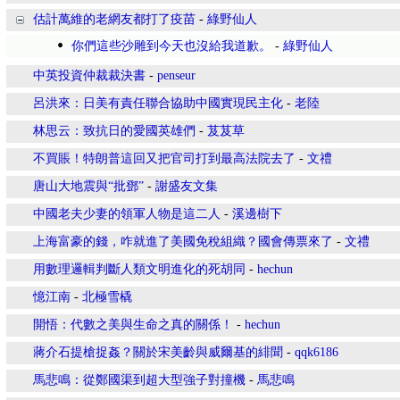
估計萬維的老網友都打了疫苗
-
綠野仙人
你們這些沙雕到今天也沒給我道歉。
-
綠野仙人
中英投資仲裁裁決書
-
penseur
呂洪來：日美有責任聯合協助中國實現民主化
-
老陸
林思云：致抗日的愛國英雄們
-
芨芨草
不買賬！特朗普這回又把官司打到最高法院去了
-
文禮
唐山大地震與“批鄧”
-
謝盛友文集
中國老夫少妻的領軍人物是這二人
-
溪邊樹下
上海富豪的錢，咋就進了美國免稅組織？國會傳票來了
-
文禮
用數理邏輯判斷人類文明進化的死胡同
-
hechun
憶江南
-
北極雪橇
開悟：代數之美與生命之真的關係！
-
hechun
蔣介石提槍捉姦？關於宋美齡與威爾基的緋聞
-
qqk6186
馬悲鳴：從鄭國渠到超大型強子對撞機
-
馬悲鳴