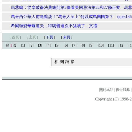
馬悲鳴：從拿破崙法典總則第2條看美國憲法第22和27修正案
-
馬
馬來西亞華人前途黯淡！“馬來人至上”何以成馬國國策？
-
qqk6186
希爾頓變華爾道夫，特朗普這次不猛噴了
-
文禮
[ 首頁 ]
[ 上頁 ]
[
下頁
]
[
末頁
]
第
1
頁
[1]
[2]
[3]
[4]
[5]
[6]
[7]
[8]
[9]
[10]
[11]
[12]
[1
相 關 鏈 接
關於本站
|
廣告服務
Copyright (C) 1998-2