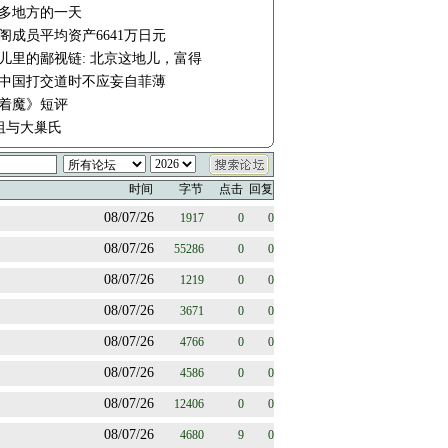
多地方的一天
阁成员平均资产6641万日元
儿里的鄙视链: 北京这地儿，富得
中国打交道时不应妄自菲薄
着魔》短评
妈祖与大巢氏
时间
字节
点击
回复
08/07/26
1917
0
0
08/07/26
55286
0
0
08/07/26
1219
0
0
08/07/26
3671
0
0
08/07/26
4766
0
0
08/07/26
4586
0
0
08/07/26
12406
0
0
08/07/26
4680
9
0