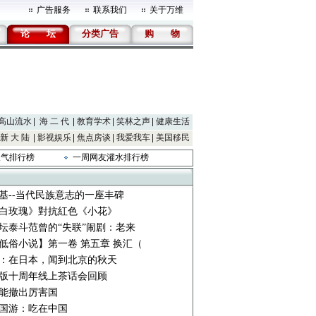
广告服务
联系我们
关于万维
论
坛
分类广告
购
物
高山流水
海 二 代
教育学术
笑林之声
健康生活
新 大 陆
影视娱乐
焦点房谈
我爱我车
美国移民
人气排行榜
一周网友灌水排行榜
基--当代民族意志的一座丰碑
白玫瑰》對抗紅色《小花》
画坛泰斗范曾的“失联”闹剧：老来
低俗小说】第一卷 第五章 换汇（
：在日本，闻到北京的秋天
版十周年线上茶话会回顾
能撤出厉害国
5回国游：吃在中国