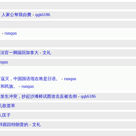
：人家公帑我自費
-
qqk6186
。
-
runqun
国法官一脚踹回加拿大
-
文礼
nqun
日寇灭，中国国语现在将是日语。
-
runqun
大和民族。
-
runqun
客发生冲突，抄起沙滩椅试图攻击反被击倒
-
qqk6186
儿歌荟萃
人匡子
这样跟踪特朗普的
-
文礼