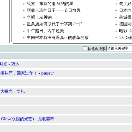
裘索：东京的雨 纽约的星
去了好
阿兹卡班的日子——节日放风
日本内
李岘：AI神谕
皇城根
星条旗如何取代了十字架 (一)?
德国同
甲午超日、丙午超美
电影《
中國根本就沒有過真正的改革開放
1.6 
按笔名搜索
时光
-
万沐
抗拒从严，回家过年！
-
penseur
弊大曝光
-
文礼
uring Glow(永恒的光芒)
-
儿歌荟萃