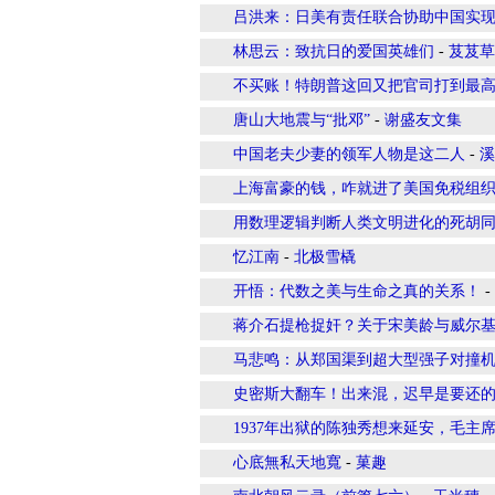
吕洪来：日美有责任联合协助中国实
林思云：致抗日的爱国英雄们
-
芨芨草
不买账！特朗普这回又把官司打到最
唐山大地震与“批邓”
-
谢盛友文集
中国老夫少妻的领军人物是这二人
-
溪
上海富豪的钱，咋就进了美国免税组
用数理逻辑判断人类文明进化的死胡
忆江南
-
北极雪橇
开悟：代数之美与生命之真的关系！
-
蒋介石提枪捉奸？关于宋美龄与威尔
马悲鸣：从郑国渠到超大型强子对撞
史密斯大翻车！出来混，迟早是要还
1937年出狱的陈独秀想来延安，毛主
心底無私天地寬
-
菓趣