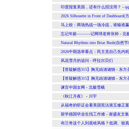
印度报复美国，还有什么招没用？
-
qq
2026 Silhouette in Front of Dashb
马上校：两场热战一场冷战，谁输谁
忘记年龄———-记网球老将张帅
-
北
Natural Rhythms into Briar Bush
2026中期选举看点：民主党自己先
风花雪月的追问
-
呼拉尔贝们
【答疑解惑315】胸兄凶汹讻忷
-
东方
【答疑解惑315】胸兄凶汹讻忷
-
东方
谏言中国女网
-
北极雪橇
《秋江月夜》
-
川宇
从福奇的听证会看美国宪法第五修正
留学德国毕业生找工作难
-
谢盛友文集
布兰奇这个人到底啥风格？低调、较