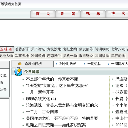
万维读者为首页
首
页
新
闻
视
频
博
客
五 味 斋
茗香茶语
天下论坛
竞技沙龙
彩虹之约
摄友部落
诗词歌赋
七荤八素
史地人物
军事天地
跨国婚姻
恋恋风尘
灵机一动
股市财经
加国移民
流行前线
论坛排行榜
24小时热帖
一周热帖
一周网友
文库
不是那个年代的，你真看不懂
泽连斯
版
“1·6冤案”大赦免，这下民主党那张“
德國《
公告
一月，新年开幕
87岁
聊聊名牧文化 (4)
长篇【
沧海遗珠：甘英未竟之路与文明交汇的永
李小萌
十二月，古今南博
壹嘉出
美国住房危机：买不起租不起，特朗普要
中山佳
毛诞之日思荒诞——如此罗织冤案
202