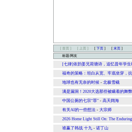
[ 首页 ]
[ 上页 ]
[
下页
]
[
末页
]
标题/网友
[七律]依韵姜兄荷塘诗，追忆昔年学生
福奇的策略：坦白从宽、牢底坐穿，
地球也有无奈的时候
-
北极雪橇
满是漏洞！2020大选那些被瞒着的舞
中国公厕的七宗“罪”
-
高天阔海
有关AI的一些想法
-
大宗师
2026 Home Light Still On: The End
谁赢了韩战 十九
-
诺丁山