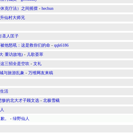
（休克疗法）之间摇摆
-
hechun
升仙村大师兄
方圣人匡子
解被他怒吼：这是救你们的命
-
qqk6186
nn(宾大·重访故地)
-
儿歌荟萃
队这三招全是空吹
-
文礼
古城与旅游乱象
-
万维网友来稿
生活
悲惨的北大才子顾文选
-
北极雪橇
人
道歉。
-
绿野仙人