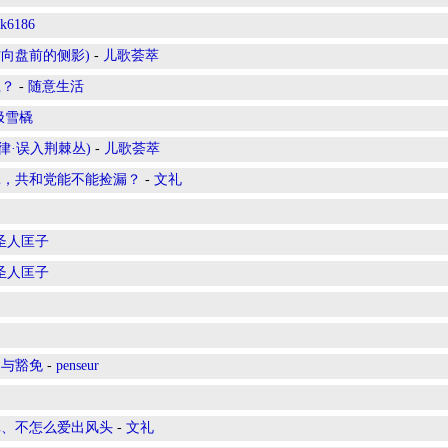
k6186
oard(方向盘前的侧影)
-
儿歌荟萃
赢？
-
随意生活
极雪橇
(自然节律·误入荆棘丛)
-
儿歌荟萃
内耗，共和党能不能捡漏？
-
文礼
圣人匡子
圣人匡子
案与豁免
-
penseur
真、不怎么爱出风头
-
文礼