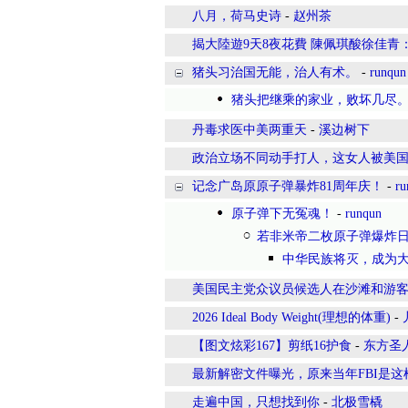
八月，荷马史诗
-
赵州茶
揭大陸遊9天8夜花費 陳佩琪酸徐佳青
猪头习治国无能，治人有术。
-
runqun
猪头把继乘的家业，败坏几尽
丹毒求医中美两重天
-
溪边树下
政治立场不同动手打人，这女人被美
记念广岛原原子弹暴炸81周年庆！
-
ru
原子弹下无冤魂！
-
runqun
若非米帝二枚原子弹爆炸
中华民族将灭，成为
美国民主党众议员候选人在沙滩和游
2026 Ideal Body Weight(理想的体重)
-
【图文炫彩167】剪纸16护食
-
东方圣
最新解密文件曝光，原来当年FBI是
走遍中国，只想找到你
-
北极雪橇