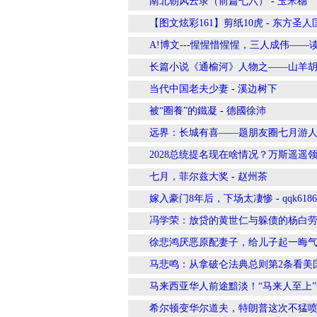
南北朝风云录（前篇七六）
-
玉米穗
【图文炫彩161】剪纸10虎
-
东方圣人
A!博文---惺惺惜惺惺，三人成伟—
长篇小说《通榆河》人物之——山羊胡子
当代中国老夫少妻
-
溪边树下
被“圈養”的鐵凝
-
德國徐沛
远界：长城有喜——题朋友圈七月游
2028总统提名现在啥情况？万斯遥遥
七月，菲尔兹大奖
-
赵州茶
嫁入豪门8年后，下场太凄惨
-
qqk6186
冯学荣：放贷的黄世仁与躲债的杨白
徐悲鸿厌恶原配妻子，给儿子起一晦气
马悲鸣：从拿破仑法典总则第2条看美国
马来西亚华人前途黯淡！“马来人至上
希尔顿变华尔道夫，特朗普这次不猛