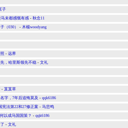
匡子
—读马未都感慨有感
-
秋念11
（030）
-
木楊woodyang
人照
-
远界
领先，哈里斯领先不稳
-
文礼
劳
-
芨芨草
名字，7年后追悔莫及
-
qqk6186
宪法第22和27修正案
-
马悲鸣
”何以成马国国策？
-
qqk6186
喷了
-
文礼