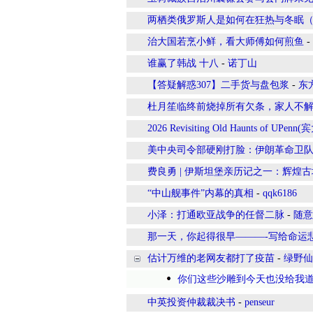
两栖类俄罗斯人是如何在狂热与冬眠
治大国若烹小鲜，看大师傅如何煎鱼
-
谁赢了韩战 十八
-
诺丁山
【答疑解惑307】二手货与盘包浆
-
东
杜月笙临终前烧掉所有欠条，家人不
2026 Revisiting Old Haunts of UPe
美中央司令部硬刚打脸：伊朗革命卫
费良勇 | 伊斯坦堡亲历记之一：辉煌
“中山舰事件”内幕的真相
-
qqk6186
小泽：打通欧亚战争的任督二脉
-
随意
那一天，你起得很早———-写给命运
估计万维的老网友都打了疫苗
-
绿野仙
你们这些沙雕到今天也没给我
中英投资仲裁裁决书
-
penseur