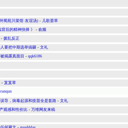
, PA(宾州蜀苑川菜馆·友谊汤)
-
儿歌荟萃
战背后的精神抉择 》
-
俞频
-
拨乱反正
选人要把中期选举搞砸
-
文礼
婚被揭露真面目
-
qqk6186
？
-
芨芨草
-
runqun
意误导，病毒起源和疫苗全是套路
-
文礼
遗产观感和性价比
-
万维网友来稿
见任何藏文
-
gooddday