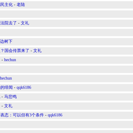
现民主化
-
老陆
高法院去了
-
文礼
边树下
织？国会传票来了
-
文礼
同
-
hechun
hechun
基的绯闻
-
qqk6186
机
-
马悲鸣
的
-
文礼
席表态：可以但有3个条件
-
qqk6186