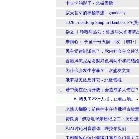
卡夫卡的影子
-
北极雪橇
寂天菩萨的神秘事迹
-
gooddday
2026 Friendship Soup in Bamboo
杂文《 静穆与热烈：鲁迅与朱光潜笔
朱雨心： 长征十号火箭 回收 （增补）
民主党建制派急了，党内社会主义候
香港风流尼姑贪财好色与两个和尚结
为什么会发生家暴？
-
谢盛友文集
俄罗斯民族及其它
-
北极雪橇
若中美在台海开战，会造成多大伤亡
猪头习不计人损，止看占地。
老熟人翻脸：前疾控主任痛批福奇故
费良勇 | 伊斯坦堡亲历记之二：历史
和AI讨论科盲群体
-
呼拉尔贝们
玉树藏族自治州囊谦县赛马会门牌未